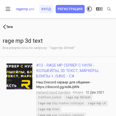
ВХОД
РЕГИСТРАЦИЯ
Теги
rage mp 3d text
Все результаты по запросу - "rage mp 3d text"
#13 - RAGE MP СЕРВЕР С НУЛЯ -
КОЛШЕЙПЫ, 3D ТЕКСТ, МАРКЕРЫ,
БЛИПЫ + /SAVE - C#
Наш Discord сервер для общения -
https://discord.gg/edAJjWN
Harland David Sanders
Медиа
12 Дек 2021
matthew parker
rage
mp
3d
text
rage
mp
blip marker colshape
rage
mp
c#
rage
mp
блип
rage
mp
как создать сервер