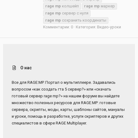
rage
mp
колшейп
rage
mp
маркер
rage
mp
сервер с нуля
rage
mp
сохранить координаты
Комментарии: 0
Категория: Видео-уроки
О нас
Все для RAGE:MP. Портал о мультиплеере. Задавались
вопросом «как создать гта 5 сервер?» или «скачать
готовый сервер rage mp?» на нашем форуме вы найдете
множество полезных ресурсов для RAGE:MP: готовые
сервера, скрипты, моды, карты, шаблоны сайтов, мануалы
и уроки, помощь в разработке, услуги скриптеров и других
специалистов в сфере RAGE Multiplayer.