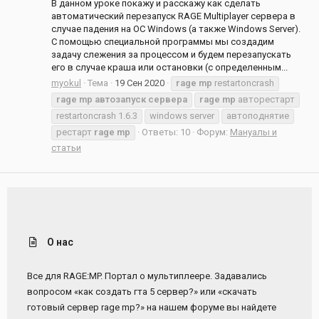
В данном уроке покажу и расскажу как сделать
автоматический перезапуск RAGE Multiplayer сервера в
случае падения на ОС Windows (а также Windows Server).
С помощью специальной программы мы создадим
задачу слежения за процессом и будем перезапускать
его в случае краша или остановки (с определенным...
myokul
Тема
19 Сен 2020
rage
mp
restartoncrash
rage
mp
автозапуск
сервера
rage
mp
авторестарт
restartoncrash 1.6.3
windows server
автоподнятие
рестарт
rage
mp
Ответы: 10
Форум:
Мануалы и
статьи
О нас
Все для RAGE:MP. Портал о мультиплеере. Задавались
вопросом «как создать гта 5 сервер?» или «скачать
готовый сервер rage mp?» на нашем форуме вы найдете