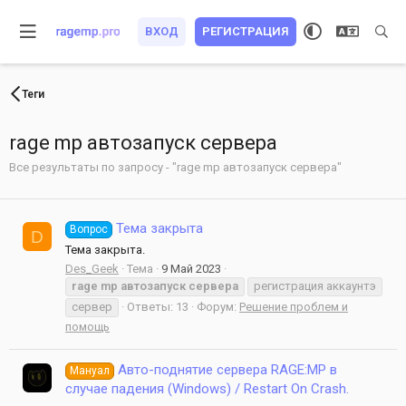
ВХОД
РЕГИСТРАЦИЯ
Теги
rage mp автозапуск сервера
Все результаты по запросу - "rage mp автозапуск сервера"
Тема закрыта
Вопрос
D
Тема закрыта.
Des_Geek
Тема
9 Май 2023
rage
mp
автозапуск
сервера
регистрация аккаунтэ
сервер
Ответы: 13
Форум:
Решение проблем и
помощь
Авто-поднятие сервера RAGE:MP в
Мануал
случае падения (Windows) / Restart On Crash.