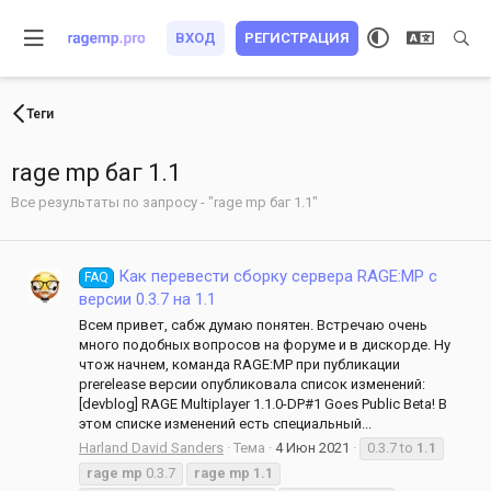
ВХОД
РЕГИСТРАЦИЯ
Теги
rage mp баг 1.1
Все результаты по запросу - "rage mp баг 1.1"
Как перевести сборку сервера RAGE:MP с
FAQ
версии 0.3.7 на 1.1
Всем привет, сабж думаю понятен. Встречаю очень
много подобных вопросов на форуме и в дискорде. Ну
чтож начнем, команда RAGE:MP при публикации
prerelease версии опубликовала список изменений:
[devblog] RAGE Multiplayer 1.1.0-DP#1 Goes Public Beta! В
этом списке изменений есть специальный...
Harland David Sanders
Тема
4 Июн 2021
0.3.7 to
1.1
rage
mp
0.3.7
rage
mp
1.1