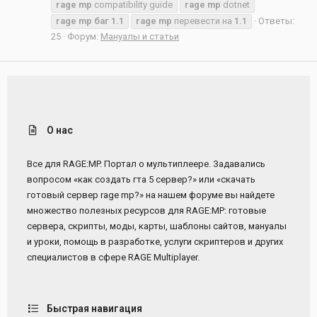
rage
mp
compatibility guide
rage
mp
dotnet
rage
mp
баг
1.1
rage
mp
перевести на
1.1
Ответы:
25
Форум:
Мануалы и статьи
О нас
Все для RAGE:MP. Портал о мультиплеере. Задавались
вопросом «как создать гта 5 сервер?» или «скачать
готовый сервер rage mp?» на нашем форуме вы найдете
множество полезных ресурсов для RAGE:MP: готовые
сервера, скрипты, моды, карты, шаблоны сайтов, мануалы
и уроки, помощь в разработке, услуги скриптеров и других
специалистов в сфере RAGE Multiplayer.
Быстрая навигация