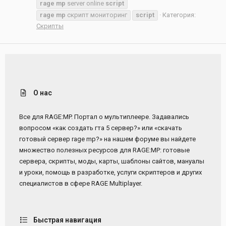
rage
mp
server online
script
rage
mp
скрипт мониторинг
script
Категория:
Скрипты
О нас
Все для RAGE:MP. Портал о мультиплеере. Задавались
вопросом «как создать гта 5 сервер?» или «скачать
готовый сервер rage mp?» на нашем форуме вы найдете
множество полезных ресурсов для RAGE:MP: готовые
сервера, скрипты, моды, карты, шаблоны сайтов, мануалы
и уроки, помощь в разработке, услуги скриптеров и других
специалистов в сфере RAGE Multiplayer.
Быстрая навигация