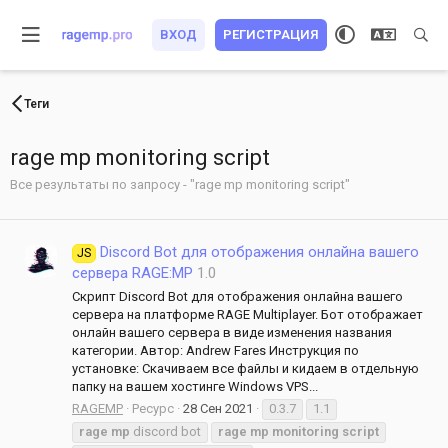
ВХОД
РЕГИСТРАЦИЯ
Теги
rage mp monitoring script
Все результаты по запросу - "rage mp monitoring script"
Discord Bot для отображения онлайна вашего
JS
сервера RAGE:MP
1.0
Скрипт Discord Bot для отображения онлайна вашего
сервера на платформе RAGE Multiplayer. Бот отображает
онлайн вашего сервера в виде изменения названия
категории. Автор: Andrew Fares Инструкция по
установке: Скачиваем все файлы и кидаем в отдельную
папку на вашем хостинге Windows VPS...
RAGEMP
Ресурс
28 Сен 2021
0.3.7
1.1
rage
mp
discord bot
rage
mp
monitoring
script