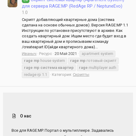
C#
для сервера RAGE:MP (RedAge RP / NeptuneEvo)
1.0
Скрипт добавляющий квартирные дома (система
сделана на основе обычных домов). Версия RAGE:MP 1.1
Инструкции по установке присутствуют в архиве. Как
создать квартирный дом: Ищем место где будет вход в
ваш квартирный дом и прописываем команду
/createapart ID(айди квартирного дома)...
Иваныч
Ресурс
20 Май 2021
apartment system
rage
mp
house system
rage
mp
готовый скрипт
rage
mp
система
квартир
rage
multiplayer auth
redage rp 1.1
Категория:
Скрипты
О нас
Все для RAGE:MP. Портал о мультиплеере. Задавались