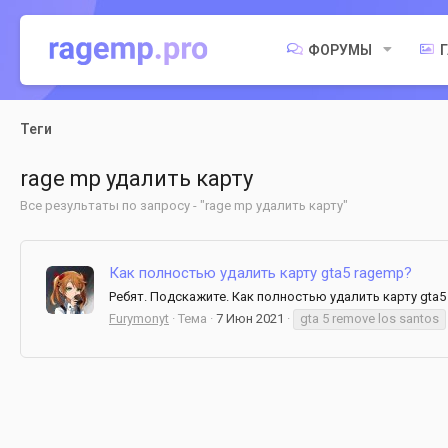
ФОРУМЫ
Теги
rage mp удалить карту
Все результаты по запросу - "rage mp удалить карту"
Как полностью удалить карту gta5 ragemp?
Ребят. Подскажите. Как полностью удалить карту gta5
Furymonyt
Тема
7 Июн 2021
gta 5 remove los santos