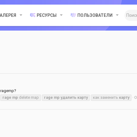
ГАЛЕРЕЯ
РЕСУРСЫ
ПОЛЬЗОВАТЕЛИ
 ragemp?
rage
mp
delete map
rage
mp
удалить
карту
как заменить
карту
О