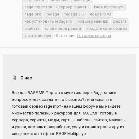
rage
mp готовый сервер скачать
rage
mp форум
rage
pro
redage
redage 3.0
redage rp v3
как установить redage rp
новый редейдж
редага
скачать
слив новой редаги
создать свой сервер
фикс одежды
Категория:
Готовые сервера
О нас
Все для RAGE:MP. Портал о мультиплеере. Задавались
вопросом «как создать гта 5 сервер?» или «скачать
готовый сервер rage mp?» на нашем форуме вы найдете
множество полезных ресурсов для RAGE:MP: готовые
сервера, скрипты, моды, карты, шаблоны сайтов, мануалы
и уроки, помощь в разработке, услуги скриптеров и других
специалистов в сфере RAGE Multiplayer.