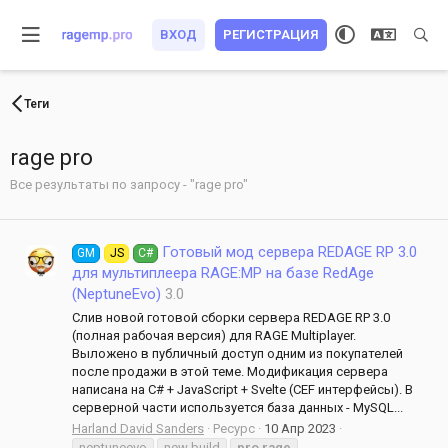
ВХОД
РЕГИСТРАЦИЯ
Теги
rage pro
Все результаты по запросу - "rage pro"
Готовый мод сервера REDAGE RP 3.0
GM
JS
C#
для мультиплеера RAGE:MP на базе RedAge
(NeptuneEvo)
3.0
Слив новой готовой сборки сервера REDAGE RP 3.0
(полная рабочая версия) для RAGE Multiplayer.
Выложено в публичный доступ одним из покупателей
после продажи в этой теме. Модификация сервера
написана на C# + JavaScript + Svelte (CEF интерфейсы). В
серверной части используется база данных - MySQL...
Harland David Sanders
Ресурс
10 Апр 2023
neptuneevo
new build
pro
rage