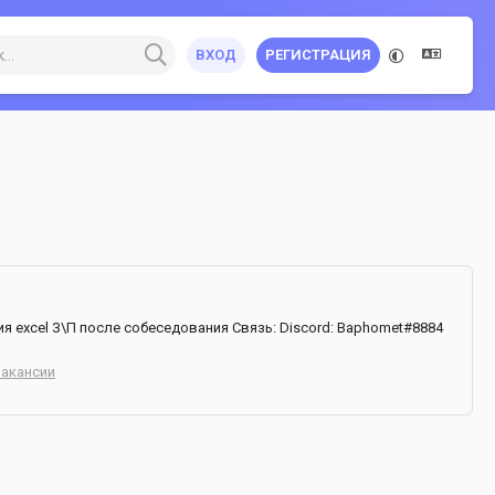
ВХОД
РЕГИСТРАЦИЯ
 excel З\П после собеседования Связь: Discord: Baphomet#8884
Вакансии