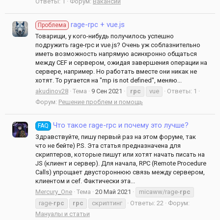
Ответы: 1
Форум:
Вакансии
rage-rpc + vue.js
Проблема
Товарищи, у кого-нибудь получилось успешно
подружить rage-rpc и vue.js? Очень уж соблазнительно
иметь возможность напрямую асинхронно общаться
между CEF и сервером, ожидая завершения операции на
сервере, например. Но работать вместе они никак не
хотят. То ругается на "mp is not defined", меняю...
akudinov28
Тема
9 Сен 2021
rpc
vue
Ответы: 1
Форум:
Решение проблем и помощь
Что такое rage-rpc и почему это лучше?
FAQ
Здравствуйте, пишу первый раз на этом форуме, так
что не бейте) P.S. Эта статья предназначена для
скриптеров, которые пишут или хотят начать писать на
JS (клиент и сервер). Для начала, RPC (Remote Procedure
Calls) упрощает двустороннюю связь между сервером,
клиентом и cef. Фактически эта...
Mercury_One
Тема
20 Май 2021
micaww/rage-
rpc
rage-
rpc
rpc
скриптинг
Ответы: 22
Форум:
Мануалы и статьи