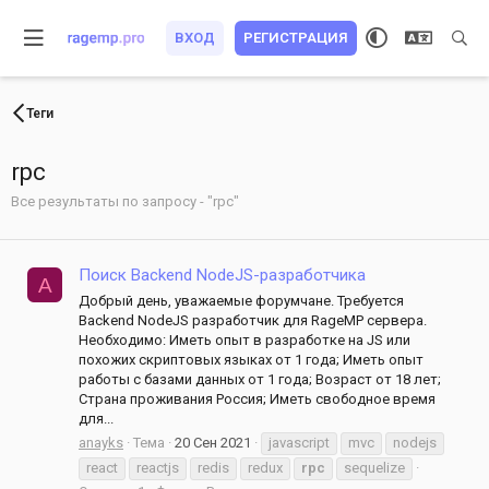
ВХОД
РЕГИСТРАЦИЯ
Теги
rpc
Все результаты по запросу - "rpc"
Поиск Backend NodeJS-разработчика
A
Добрый день, уважаемые форумчане. Требуется
Backend NodeJS разработчик для RageMP сервера.
Необходимо: Иметь опыт в разработке на JS или
похожих скриптовых языках от 1 года; Иметь опыт
работы с базами данных от 1 года; Возраст от 18 лет;
Страна проживания Россия; Иметь свободное время
для...
anayks
Тема
20 Сен 2021
javascript
mvc
nodejs
react
reactjs
redis
redux
rpc
sequelize