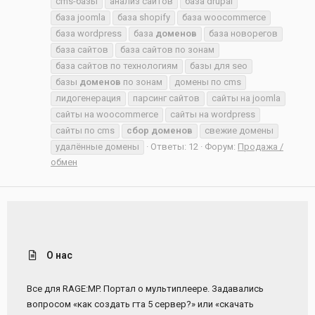
cms-базы
анализ сайтов
база drupal
база joomla
база shopify
база woocommerce
база wordpress
база
доменов
база новорегов
база сайтов
база сайтов по зонам
база сайтов по технологиям
базы для seo
базы
доменов
по зонам
домены по cms
лидогенерация
парсинг сайтов
сайты на joomla
сайты на woocommerce
сайты на wordpress
сайты по cms
сбор
доменов
свежие домены
удалённые домены
Ответы: 12
Форум:
Продажа /
обмен
О нас
Все для RAGE:MP. Портал о мультиплеере. Задавались
вопросом «как создать гта 5 сервер?» или «скачать