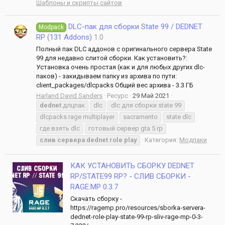
Шаблоны и скрипты сайтов
DLC-пак для сборки State 99 / DEDNET
Modpack
RP (131 Addons)
1.0
Полный пак DLC аддонов с оригинального сервера State
99 для недавно слитой сборки. Как установить?:
Установка очень простая (как и для любых других dlc-
паков) - закидываем папку из архива по пути:
client_packages/dlcpacks Общий вес архива - 3.3 ГБ
Harland David Sanders
Ресурс
29 Май 2021
dednet
длцпак
dlc
dlc для сборки state 99
dlcpacks rage multiplayer
sacramento
state dlc
где взять dlc
готовый сервер gta 5 rp
слив
сервера
dednet
role
play
Категория:
Модпаки
КАК УСТАНОВИТЬ СБОРКУ DEDNET
RP/STATE99 RP? - СЛИВ СБОРКИ -
RAGE:MP 0.3.7
Скачать сборку -
https://ragemp.pro/resources/sborka-servera-
dednet-role-play-state-99-rp-sliv-rage-mp-0-3-