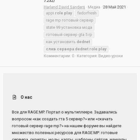
7.232/
Harland David Sanders
Медиа
28 Май 2021
appi
role
play
fedorfresh
rage mp готовый сервер
state 99 установка мода
готовый сервер gta 5 rp
как установить
dednet
слив
сервера
dednet
role
play
Комментарии: 0
Категория: Видео-уроки
О нас
Все для RAGE:MP. Портал о мультиплеере. Задавались
вопросом «как создать гта 5 сервер?» или «скачать
готовый сервер rage mp?» на нашем форуме вы найдете
множество полезных ресурсов для RAGE:MP: готовые
сервера, скрипты, моды, карты, шаблоны сайтов, мануалы