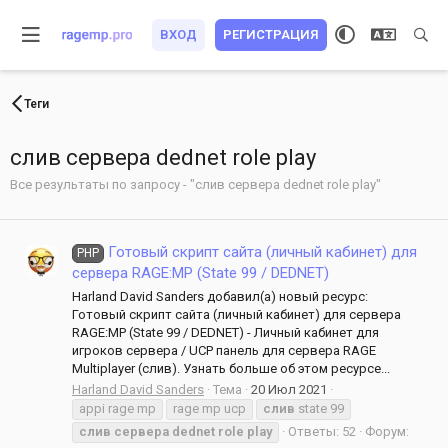
ВХОД
РЕГИСТРАЦИЯ
Теги
слив сервера dednet role play
Все результаты по запросу - "слив сервера dednet role play"
Готовый скрипт сайта (личный кабинет) для
PHP
сервера RAGE:MP (State 99 / DEDNET)
Harland David Sanders добавил(а) новый ресурс:
Готовый скрипт сайта (личный кабинет) для сервера
RAGE:MP (State 99 / DEDNET) - Личный кабинет для
игроков сервера / UCP панель для сервера RAGE
Multiplayer (слив). Узнать больше об этом ресурсе...
Harland David Sanders
Тема
20 Июл 2021
appi rage mp
rage mp ucp
слив
state 99
слив
сервера
dednet
role
play
Ответы: 52
Форум: