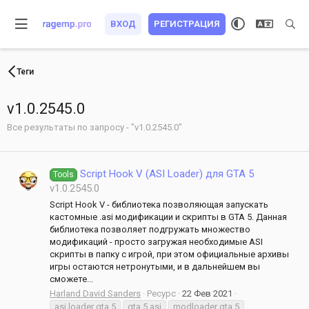
ВХОД
РЕГИСТРАЦИЯ
Теги
v1.0.2545.0
Все результаты по запросу - "v1.0.2545.0"
Script Hook V (ASI Loader) для GTA 5
Tools
v1.0.2545.0
Script Hook V - библиотека позволяющая запускать
кастомные .asi модификации и скрипты в GTA 5. Данная
библиотека позволяет подгружать множество
модификаций - просто загружая необходимые ASI
скрипты в папку с игрой, при этом официальные архивы
игры остаются нетронутыми, и в дальнейшем вы
сможете...
Harland David Sanders
Ресурс
22 Фев 2021
asi loader gta 5
gta 5 asi
modloader gta 5