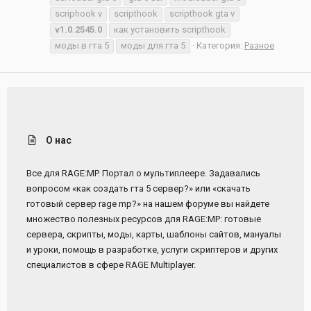
scriphook v
scripthook
scripthook gta v
v1.0.2545.0
как установить scripthook
моды в гта 5
моды для гта 5
Категория:
Разное
О нас
Все для RAGE:MP. Портал о мультиплеере. Задавались
вопросом «как создать гта 5 сервер?» или «скачать
готовый сервер rage mp?» на нашем форуме вы найдете
множество полезных ресурсов для RAGE:MP: готовые
сервера, скрипты, моды, карты, шаблоны сайтов, мануалы
и уроки, помощь в разработке, услуги скриптеров и других
специалистов в сфере RAGE Multiplayer.