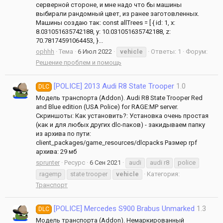
серверной стороне, и мне надо что бы машины
выбирали рандомный цвет, из ранее заготовленных.
Машины создаю так: const allTrees = [ { id: 1, x:
8.031051635742188, y: 10.031051635742188, z:
70.78174591064453, }...
ophhh
Тема
6 Июл 2022
vehicle
Ответы: 1
Форум:
Решение проблем и помощь
[POLICE] 2013 Audi R8 State Trooper
1.0
DLC
Модель транспорта (Addon). Audi R8 State Trooper Red
and Blue edition (USA Police) for RAGE:MP server.
Скриншоты: Как установить?: Установка очень простая
(как и для любых других dlc-паков) - закидываем папку
из архива по пути:
client_packages/game_resources/dlcpacks Размер rpf
архива: 29 мб
sprunter
Ресурс
6 Сен 2021
audi
audi r8
police
ragemp
state trooper
vehicle
Категория:
Транспорт
[POLICE] Mercedes S900 Brabus Unmarked
1.3
DLC
Модель транспорта (Addon). Немаркированный