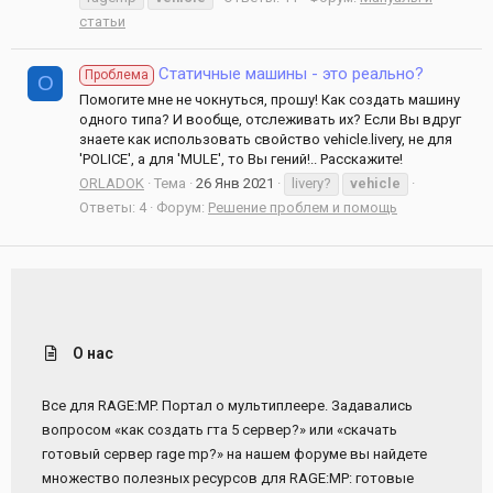
статьи
Статичные машины - это реально?
Проблема
O
Помогите мне не чокнуться, прошу! Как создать машину
одного типа? И вообще, отслеживать их? Если Вы вдруг
знаете как использовать свойство vehicle.livery, не для
'POLICE', а для 'MULE', то Вы гений!.. Расскажите!
ORLADOK
Тема
26 Янв 2021
livery?
vehicle
Ответы: 4
Форум:
Решение проблем и помощь
О нас
Все для RAGE:MP. Портал о мультиплеере. Задавались
вопросом «как создать гта 5 сервер?» или «скачать
готовый сервер rage mp?» на нашем форуме вы найдете
множество полезных ресурсов для RAGE:MP: готовые