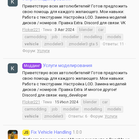
Приветствую всех автолюбителей! Готов предложить
свою помощь для каждого желающего. Мои навыки:
Работа с текстурами. Настройка LOD. Замена моделей
дисков / номеров. Правка Extra. Discord для связи: VK
Floker221
Тема
3 Авг 2024
blender
car
carmodding
job
modeller
modelling
models
vehicle
zmodeler3
zmodeler3 gta 5
Ответы: 11
Форум:
Услуги
Услуги моделирования
Моддинг
Приветствую всех автолюбителей! Готов предложить
свою помощь для каждого желающего. Мои навыки:
Работа с текстурами. Настройка LOD. Замена моделей
дисков / номеров. Правка Extra. И многое другое!
Discord для связи: easy_developer
Floker221
Тема
15 Июл 2024
blender
car
carmodding
job
modeller
modelling
models
vehicle
zmodeler3
Ответы: 6
Форум:
Услуги
Fix Vehicle Handling
1.0.0
JS