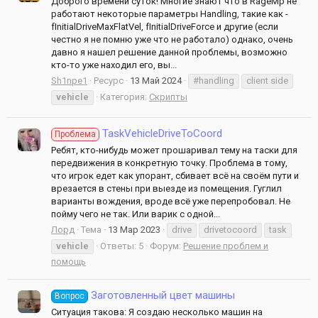
Доброго времени суток! Многие знают что в RageMp не
работают некоторые параметры Handling, такие как -
fInitialDriveMaxFlatVel, fInitialDriveForce и другие (если
честно я не помню уже что не работало) однако, очень
давно я нашел решение данной проблемы, возможно
кто-то уже находил его, вы...
Sh1npe1
Ресурс
13 Май 2024
#handling
client side
vehicle
Категория:
Скрипты
TaskVehicleDriveToCoord
Проблема
Ребят, кто-нибудь может прошаривал тему на таски для
передвижения в конкретную точку. Проблема в тому,
что игрок едет как упорант, сбивает всё на своём пути и
врезается в стены при выезде из помещения. Гуглил
варианты вождения, вроде всё уже перепробовал. Не
пойму чего не так. Или варик с одной...
Лорд
Тема
13 Мар 2023
drive
drivetocoord
task
vehicle
Ответы: 5
Форум:
Решение проблем и
помощь
Заготовленный цвет машины
Вопрос
Ситуация такова: Я создаю несколько машин на