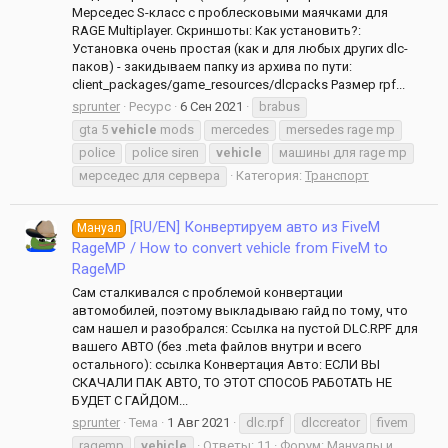
Мерседес S-класс с проблеcковыми маячками для
RAGE Multiplayer. Скриншоты: Как установить?:
Установка очень простая (как и для любых других dlc-
паков) - закидываем папку из архива по пути:
client_packages/game_resources/dlcpacks Размер rpf...
sprunter
Ресурс
6 Сен 2021
brabus
gta 5
vehicle
mods
mercedes
mersedes rage mp
police
police siren
vehicle
машины для rage mp
мерседес для сервера
Категория:
Транспорт
[RU/EN] Конвертируем авто из FiveM
Мануал
RageMP / How to convert vehicle from FiveM to
RageMP
Сам сталкивался с проблемой конвертации
автомобилей, поэтому выкладываю гайд по тому, что
сам нашел и разобрался: Ссылка на пустой DLC.RPF для
вашего АВТО (без .meta файлов внутри и всего
остального): ссылка Конвертация Авто: ЕСЛИ ВЫ
СКАЧАЛИ ПАК АВТО, ТО ЭТОТ СПОСОБ РАБОТАТЬ НЕ
БУДЕТ С ГАЙДОМ...
sprunter
Тема
1 Авг 2021
dlc.rpf
dlccreator
fivem
ragemp
vehicle
Ответы: 11
Форум:
Мануалы и