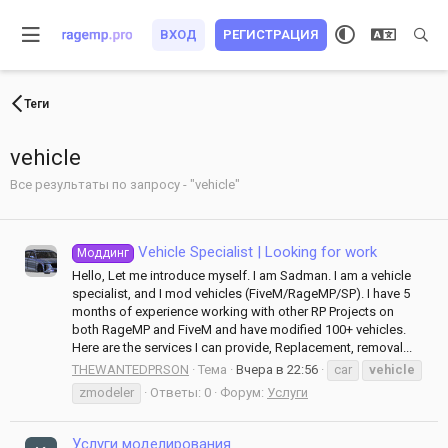
ВХОД
РЕГИСТРАЦИЯ
Теги
vehicle
Все результаты по запросу - "vehicle"
Vehicle Specialist | Looking for work
Моддинг
Hello, Let me introduce myself. I am Sadman. I am a vehicle
specialist, and I mod vehicles (FiveM/RageMP/SP). I have 5
months of experience working with other RP Projects on
both RageMP and FiveM and have modified 100+ vehicles.
Here are the services I can provide, Replacement, removal...
THEWANTEDPRSON
Тема
Вчера в 22:56
car
vehicle
zmodeler
Ответы: 0
Форум:
Услуги
Услуги моделирования