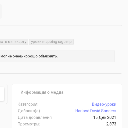
лать миникарту
уроки mapping rage mp
 мог не очень хорошо объяснять.
Информация о медиа
Категория
Видео-уроки
Добавил(а)
Harland David Sanders
Дата добавления
15 Дек 2021
Просмотры
2,873