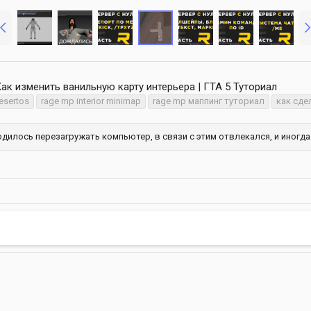
Как изменить ванильную карту интерьера | ГТА 5 Туториал
esertos
rage mp interior minimap
rage mp маппинг туториал
как сде
дилось перезагружать компьютер, в связи с этим отвлекался, и иногда