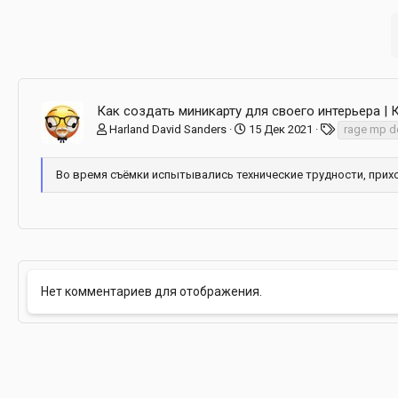
Как создать миникарту для своего интерьера | 
Т
Harland David Sanders
15 Дек 2021
rage mp d
е
г
Во время съёмки испытывались технические трудности, прихо
и
Нет комментариев для отображения.