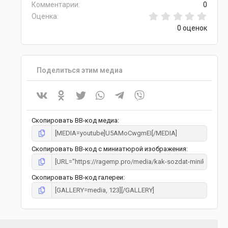
Комментарии
0
0.00 
Оценка
0 оценок
Поделиться этим медиа
Vkontakte
Odnoklassniki
Twitter
WhatsApp
Telegram
Viber
Скопировать BB-код медиа
Скопировать BB-код с миниатюрой изображения
Скопировать BB-код галереи