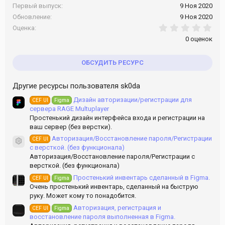
Первый выпуск
9 Ноя 2020
Обновление
9 Ноя 2020
0.0
Оценка
0 оценок
ОБСУДИТЬ РЕСУРС
Другие ресурсы пользователя sk0da
Дизайн авторизации/регистрации для
CEF UI
Figma
сервера RAGE Multuplayer
Простенький дизайн интерфейса входа и регистрации на
ваш сервер (без верстки).
Авторизация/Восстановление пароля/Регистрации
CEF UI
Иконка ресурса
с версткой. (без функционала)
Авторизация/Восстановление пароля/Регистрации с
версткой. (без функционала)
Простенький инвентарь сделанный в Figma.
CEF UI
Figma
Очень простенький инвентарь, сделанный на быструю
руку. Может кому то понадобится.
Авторизация, регистрация и
CEF UI
Figma
восстановление пароля выполненная в Figma.