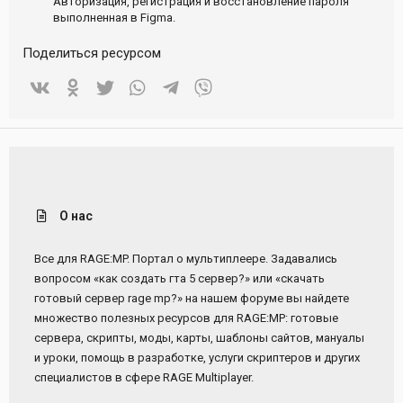
Авторизация, регистрация и восстановление пароля
выполненная в Figma.
Поделиться ресурсом
Vkontakte
Odnoklassniki
Twitter
WhatsApp
Telegram
Viber
О нас
Все для RAGE:MP. Портал о мультиплеере. Задавались
вопросом «как создать гта 5 сервер?» или «скачать
готовый сервер rage mp?» на нашем форуме вы найдете
множество полезных ресурсов для RAGE:MP: готовые
сервера, скрипты, моды, карты, шаблоны сайтов, мануалы
и уроки, помощь в разработке, услуги скриптеров и других
специалистов в сфере RAGE Multiplayer.