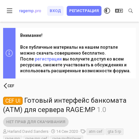
ВХОД
РЕГИСТРАЦИЯ
Внимание!
Все публичные материалы на нашем портале
можно скачать совершенно бесплатно.
После
регистрации
вы получите доступ ко всем
ресурсам, сможете участвовать в обсуждениях и
использовать расширенные возможности форума.
CEF
Готовый интерфейс банкомата
CEF UI
(ATM) для сервера RAGE:MP
1.0
НЕТ ПРАВ ДЛЯ СКАЧИВАНИЯ
А
Д
Т
Harland David Sanders
14 Сен 2020
atm cef
gta 5 rp
в
а
е
rage mp
rage mp cef
rage multiplayer