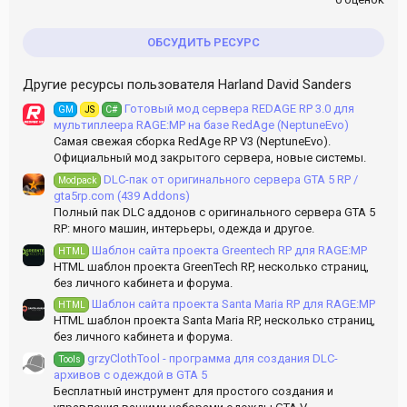
ОБСУДИТЬ РЕСУРС
Другие ресурсы пользователя Harland David Sanders
Готовый мод сервера REDAGE RP 3.0 для
GM
JS
C#
мультиплеера RAGE:MP на базе RedAge (NeptuneEvo)
Самая свежая сборка RedAge RP V3 (NeptuneEvo).
Официальный мод закрытого сервера, новые системы.
DLC-пак от оригинального сервера GTA 5 RP /
Modpack
gta5rp.com (439 Addons)
Полный пак DLC аддонов с оригинального сервера GTA 5
RP: много машин, интерьеры, одежда и другое.
Шаблон сайта проекта Greentech RP для RAGE:MP
HTML
HTML шаблон проекта GreenTech RP, несколько страниц,
без личного кабинета и форума.
Шаблон сайта проекта Santa Maria RP для RAGE:MP
HTML
HTML шаблон проекта Santa Maria RP, несколько страниц,
без личного кабинета и форума.
grzyClothTool - программа для создания DLC-
Tools
архивов c одеждой в GTA 5
Бесплатный инструмент для простого создания и