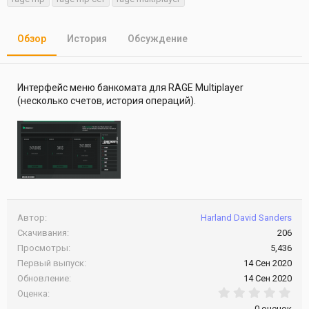
т
т
г
о
а
и
р
с
Обзор
История
Обсуждение
о
з
д
а
Интерфейс меню банкомата для RAGE Multiplayer
н
(несколько счетов, история операций).
и
я
Автор
Harland David Sanders
Скачивания
206
Просмотры
5,436
Первый выпуск
14 Сен 2020
Обновление
14 Сен 2020
0.0
Оценка
0 оценок