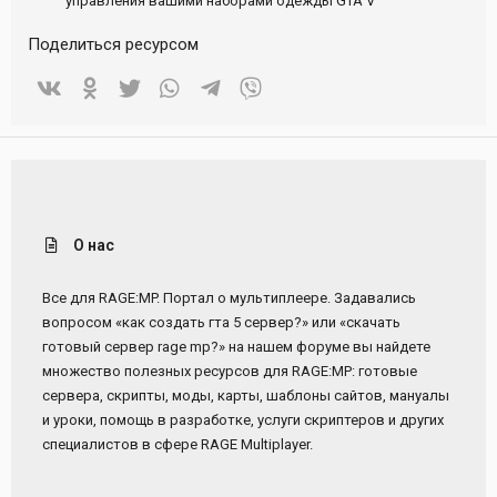
управления вашими наборами одежды GTA V
Поделиться ресурсом
Vkontakte
Odnoklassniki
Twitter
WhatsApp
Telegram
Viber
О нас
Все для RAGE:MP. Портал о мультиплеере. Задавались
вопросом «как создать гта 5 сервер?» или «скачать
готовый сервер rage mp?» на нашем форуме вы найдете
множество полезных ресурсов для RAGE:MP: готовые
сервера, скрипты, моды, карты, шаблоны сайтов, мануалы
и уроки, помощь в разработке, услуги скриптеров и других
специалистов в сфере RAGE Multiplayer.