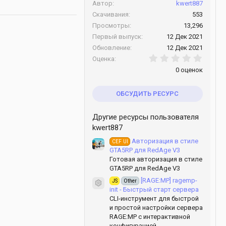
Автор
kwert887
Скачивания
553
Просмотры
13,296
Первый выпуск
12 Дек 2021
Обновление
12 Дек 2021
0.00 з
Оценка
0 оценок
ОБСУДИТЬ РЕСУРС
Другие ресурсы пользователя
kwert887
Авторизация в стиле
CEF UI
GTA5RP для RedAge V3
Готовая авторизация в стиле
GTA5RP для RedAge V3
[RAGE:MP] ragemp-
JS
Other
Иконка ресурса
init - Быстрый старт сервера
CLI-инструмент для быстрой
и простой настройки сервера
RAGE:MP с интерактивной
конфигурацией