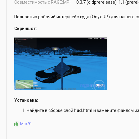
д
Совместимость с RAGE:MP
0.3.7 (oldprerelease)
1.1 (prere
а
н
Полностью рабочий интерфейс худа (Onyx RP) для вашего се
и
я
Скриншот:
Установка:
Найдите в сборке свой
hud.html
и замените файлом из
Р
Max91
е
а