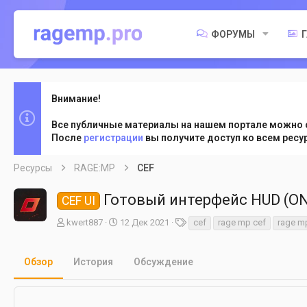
ФОРУМЫ
Внимание!
Все публичные материалы на нашем портале можно 
После
регистрации
вы получите доступ ко всем рес
Ресурсы
RAGE:MP
CEF
Готовый интерфейс HUD (ON
CEF UI
А
Д
Т
kwert887
12 Дек 2021
cef
rage mp cef
rage mp
в
а
е
т
т
г
о
а
и
Обзор
История
Обсуждение
р
с
о
з