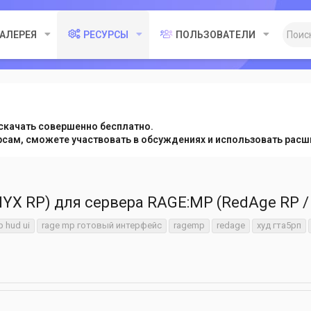
ГАЛЕРЕЯ
РЕСУРСЫ
ПОЛЬЗОВАТЕЛИ
скачать совершенно бесплатно.
урсам, сможете участвовать в обсуждениях и использовать ра
YX RP) для сервера RAGE:MP (RedAge RP /
 hud ui
rage mp готовый интерфейс
ragemp
redage
худ гта5рп