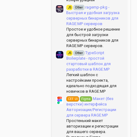
ragemp-pkg -
JS
Other
Быстрая и удобная загрузка
серверных бинарников для
RAGE:MP серверов
Простое и удобное решение
для быстрой загрузки
серверных бинарников для
RAGE:MP серверов.
TypeScript
JS
Other
Boilerplate - простой
стартовый шаблон для
разработки в RAGE:MP
Легкий шаблон с
настройками проекта,
идеально подходящая для
новичков в RAGE:MP
Макет (без
CEF UI
Figma
верстки) интерфейса
Авторизации/Регистрации
для сервера RAGE:MP
Простенький макет
авторизации и регистрации
для вашего сервера.