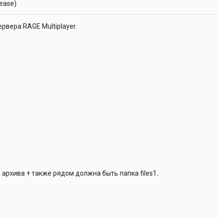
lease)
рвера RAGE Multiplayer.
 архива + также рядом должна быть папка files1
.