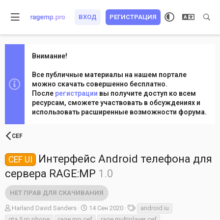
ВХОД
РЕГИСТРАЦИЯ
Внимание!
Все публичные материалы на нашем портале
можно скачать совершенно бесплатно.
После
регистрации
вы получите доступ ко всем
ресурсам, сможете участвовать в обсуждениях и
использовать расширенные возможности форума.
CEF
Интерфейс Android телефона для
CEF UI
сервера RAGE:MP
1.0
НЕТ ПРАВ ДЛЯ СКАЧИВАНИЯ
А
Д
Т
Harland David Sanders
14 Сен 2020
android iu
в
а
е
gta 5 rp phone
rage mp cef
rage multiplayer cef