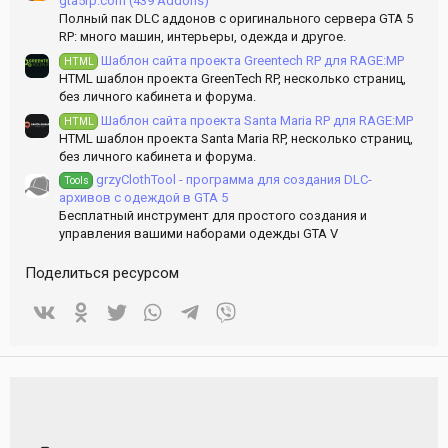
gta5rp.com (439 Addons)
Полный пак DLC аддонов с оригинального сервера GTA 5
RP: много машин, интерьеры, одежда и другое.
Шаблон сайта проекта Greentech RP для RAGE:MP
HTML
HTML шаблон проекта GreenTech RP, несколько страниц,
без личного кабинета и форума.
Шаблон сайта проекта Santa Maria RP для RAGE:MP
HTML
HTML шаблон проекта Santa Maria RP, несколько страниц,
без личного кабинета и форума.
grzyClothTool - программа для создания DLC-
Tools
архивов c одеждой в GTA 5
Бесплатный инструмент для простого создания и
управления вашими наборами одежды GTA V
Поделиться ресурсом
Vkontakte
Odnoklassniki
Twitter
WhatsApp
Telegram
Viber