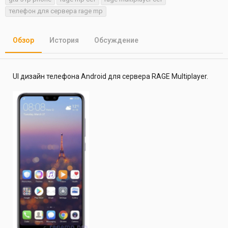
т
т
г
телефон для сервера rage mp
о
а
и
р
с
о
Обзор
История
Обсуждение
з
д
а
н
UI дизайн телефона Android для сервера RAGE Multiplayer.
и
я