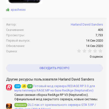
Р
apachexxx
е
а
к
Автор
Harland David Sanders
ц
Скачивания
405
и
Просмотры
7,733
и
:
Первый выпуск
14 Сен 2020
Обновление
14 Сен 2020
0.0
Оценка
0 оценок
ОБСУДИТЬ РЕСУРС
Другие ресурсы пользователя Harland David Sanders
Готовый мод сервера REDAGE RP 3.0 для
GM
JS
C#
мультиплеера RAGE:MP на базе RedAge (NeptuneEvo)
Самая свежая сборка RedAge RP V3 (NeptuneEvo).
Официальный мод закрытого сервера, новые системы.
DLC-пак от оригинального сервера GTA 5 RP /
Modpack