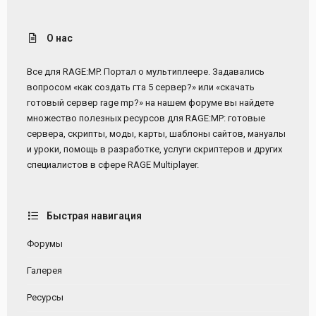
t
v
e
o
t
О нас
e
Все для RAGE:MP. Портал о мультиплеере. Задавались
вопросом «как создать гта 5 сервер?» или «скачать
готовый сервер rage mp?» на нашем форуме вы найдете
множество полезных ресурсов для RAGE:MP: готовые
сервера, скрипты, моды, карты, шаблоны сайтов, мануалы
и уроки, помощь в разработке, услуги скриптеров и других
специалистов в сфере RAGE Multiplayer.
Быстрая навигация
Форумы
Галерея
Ресурсы