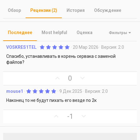
т
т
г
о
а
и
Обзор
Рецензии (2)
История
Обсуждение
р
с
о
з
д
Последнее
Most helpful
Оценка
Фильтры
а
н
5
VOSKRES1TEL
20 Мар 2026
Версия: 2.0
и
.
я
0
Спасибо, устанавливать в корень сервака с заменой
0
файлов?
з
в
ё
U
D
0
з
д
p
o
v
w
5
mouse1
9 Дек 2025
Версия: 2.0
.
o
n
0
Наконец то не будут пихать его везде по 2к
t
v
0
з
e
o
в
U
D
-1
ё
t
p
o
з
e
д
v
w
o
n