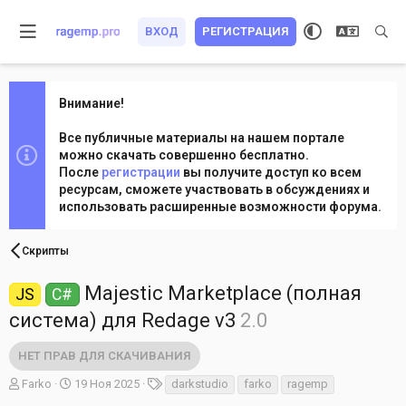
ВХОД
РЕГИСТРАЦИЯ
Внимание!
Все публичные материалы на нашем портале
можно скачать совершенно бесплатно.
После
регистрации
вы получите доступ ко всем
ресурсам, сможете участвовать в обсуждениях и
использовать расширенные возможности форума.
Скрипты
Majestic Marketplace (полная
JS
C#
система) для Redage v3
2.0
НЕТ ПРАВ ДЛЯ СКАЧИВАНИЯ
А
Д
Т
Farko
19 Ноя 2025
darkstudio
farko
ragemp
в
а
е