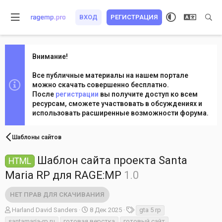
ВХОД
РЕГИСТРАЦИЯ
Внимание!
Все публичные материалы на нашем портале
можно скачать совершенно бесплатно.
После
регистрации
вы получите доступ ко всем
ресурсам, сможете участвовать в обсуждениях и
использовать расширенные возможности форума.
Шаблоны сайтов
Шаблон сайта проекта Santa
HTML
Maria RP для RAGE:MP
1.0
НЕТ ПРАВ ДЛЯ СКАЧИВАНИЯ
А
Д
Т
Harland David Sanders
8 Дек 2025
gta 5 rp
в
а
е
santamaria-rp.ru
готовая верстка
готовый сайт