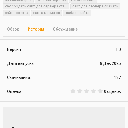
т
т
г
как создать сайт для сервера gta 5
сайт для сервера скачать
о
а
и
сайт проекта
санта мария рп
шаблон сайта
р
с
о
з
д
Обзор
История
Обсуждение
а
н
и
я
1.0
8 Дек 2025
187
0
0 оценок
.
0
0
з
в
ё
з
д