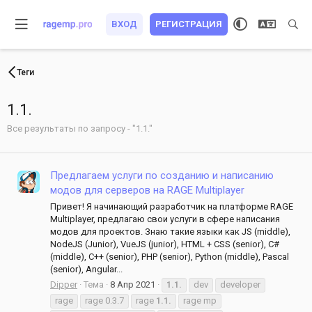
ВХОД
РЕГИСТРАЦИЯ
Теги
1.1.
Все результаты по запросу - "1.1."
Предлагаем услуги по созданию и написанию
модов для серверов на RAGE Multiplayer
Привет! Я начинающий разработчик на платформе RAGE
Multiplayer, предлагаю свои услуги в сфере написания
модов для проектов. Знаю такие языки как JS (middle),
NodeJS (Junior), VueJS (junior), HTML + CSS (senior), C#
(middle), C++ (senior), PHP (senior), Python (middle), Pascal
(senior), Angular...
Dipper
Тема
8 Апр 2021
1.1.
dev
developer
rage
rage 0.3.7
rage
1.1.
rage mp