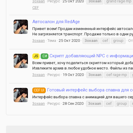
3oxaan
Ресурс
25 Окт 2020
3oxaan
grand rage mp
CEF
Автосалон для RedAge
Привет всем! Продам измененный интерфейс автосалона
Не загрязняется транспорт. Продаже только в одни рук
3oxaan
Тема
25 Окт 2020
3oxaan
cef
group
От
Скрипт добавляющий NPC с информацие
JS
C#
Всем привет, хочу поделиться скриптом который доба
Извлеките архив в любое удобное место. Файлы из папк
3oxaan
Ресурс
19 Окт 2020
3oxaan
cef rage mp
Готовый интерфейс выбора спавна для се
CEF UI
Интерфейс выбора спавна с анимацией для вашего се
3oxaan
Ресурс
28 Сен 2020
3oxaan
cef
group