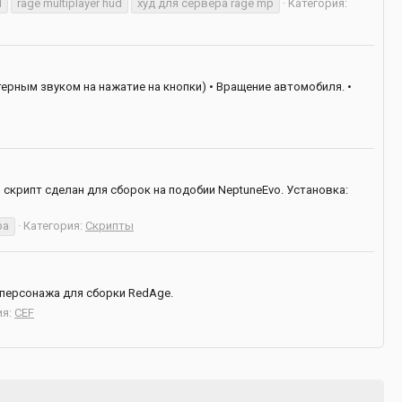
d
rage multiplayer hud
худ для сервера rage mp
Категория:
терным звуком на нажатие на кнопки) • Вращение автомобиля. •
скрипт сделан для сборок на подобии NeptuneEvo. Установка:
ра
Категория:
Скрипты
персонажа для сборки RedAge.
ия:
CEF