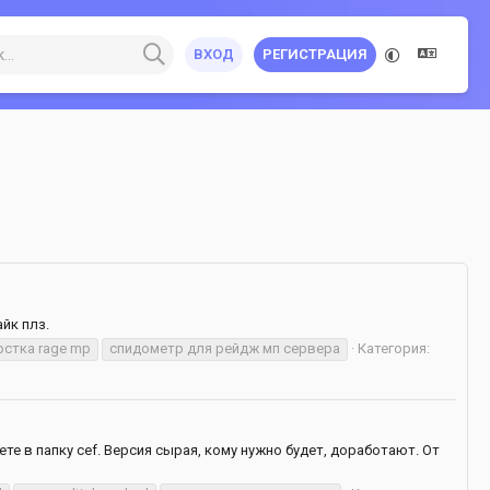
ВХОД
РЕГИСТРАЦИЯ
йк плз.
рстка rage mp
спидометр для рейдж мп сервера
Категория:
е в папку cef. Версия сырая, кому нужно будет, доработают. От