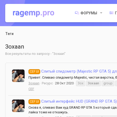
ФОРУМЫ
Теги
3oxaan
Все результаты по запросу - "3oxaan"
Слитый спидометр (Majestic RP GTA 5) д
CEF UI
Привет. Сливаю спидометр Majestic, чистая верстка, б
3oxaan
Ресурс
28 Окт 2020
3ox
3oxaan
group
CEF
Слитый интерфейс HUD (GRAND RP GTA 5)
CEF UI
Снова я, сливаю Вам худ GRAND RP GTA 5 который сдел
лайка тоже не откажусь.