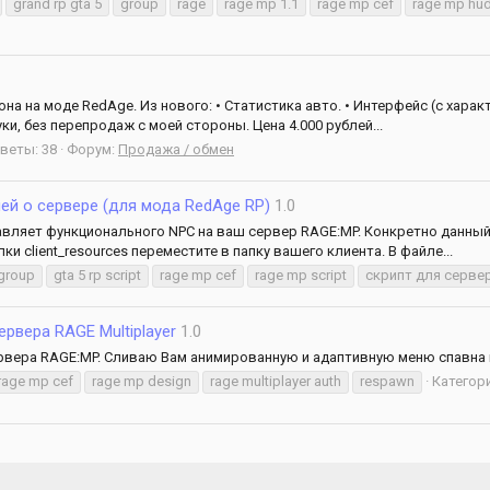
grand rp gta 5
group
rage
rage mp 1.1
rage mp cef
rage mp hu
 на моде RedAge. Из нового: • Статистика авто. • Интерфейс (с харак
и, без перепродаж с моей стороны. Цена 4.000 рублей...
веты: 38
Форум:
Продажа / обмен
й о сервере (для мода RedAge RP)
1.0
вляет функционального NPC на ваш сервер RAGE:MP. Конкретно данный 
и client_resources переместите в папку вашего клиента. В файле...
group
gta 5 rp script
rage mp cef
rage mp script
скрипт для серве
рвера RAGE Multiplayer
1.0
рвера RAGE:MP. Сливаю Вам анимированную и адаптивную меню спавна 
rage mp cef
rage mp design
rage multiplayer auth
respawn
Категор