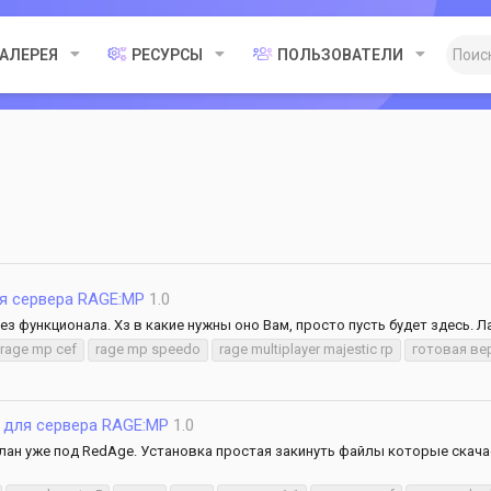
ГАЛЕРЕЯ
РЕСУРСЫ
ПОЛЬЗОВАТЕЛИ
ля сервера RAGE:MP
1.0
ез функционала. Хз в какие нужны оно Вам, просто пусть будет здесь. Ла
rage mp cef
rage mp speedo
rage multiplayer majestic rp
готовая ве
 для сервера RAGE:MP
1.0
ан уже под RedAge. Установка простая закинуть файлы которые скачает