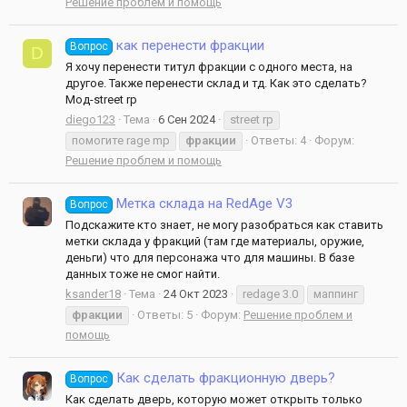
Решение проблем и помощь
как перенести фракции
Вопрос
D
Я хочу перенести титул фракции с одного места, на
другое. Также перенести склад и тд. Как это сделать?
Мод-street rp
diego123
Тема
6 Сен 2024
street rp
помогите rage mp
фракции
Ответы: 4
Форум:
Решение проблем и помощь
Метка склада на RedAge V3
Вопрос
Подскажите кто знает, не могу разобраться как ставить
метки склада у фракций (там где материалы, оружие,
деньги) что для персонажа что для машины. В базе
данных тоже не смог найти.
ksander18
Тема
24 Окт 2023
redage 3.0
маппинг
фракции
Ответы: 5
Форум:
Решение проблем и
помощь
Как сделать фракционную дверь?
Вопрос
Как сделать дверь, которую может открыть только