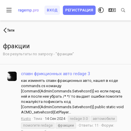
ВХОД
РЕГИСТРАЦИЯ
Теги
фракции
Все результаты по запросу - "фракции"
спавн фрикционных авто redage 3
как изменять спавн фракционных авто, нашел в коде
commands.cs команду
[Command(AdminCommands.Setvehcord)] но если перед
ней и после нее убрать /* */ то выдает ошибки помогите
пожалуйста пофиксить код
[Command(AdminCommands.Setvehcord)] public static void
ACMD_setvehcord(ExtPlayer...
Kusto
Тема
14 Сен 2024
redage 3.0
автомобили
помогите redage
фракции
Ответы: 11
Форум: