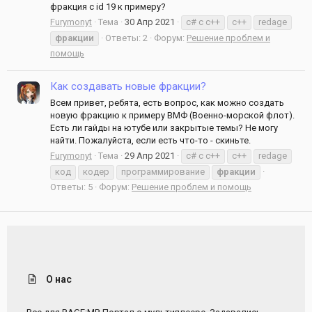
фракция с id 19 к примеру?
Furymonyt
Тема
30 Апр 2021
c# c c++
c++
redage
фракции
Ответы: 2
Форум:
Решение проблем и
помощь
Как создавать новые фракции?
Всем привет, ребята, есть вопрос, как можно создать
новую фракцию к примеру ВМФ (Военно-морской флот).
Есть ли гайды на ютубе или закрытые темы? Не могу
найти. Пожалуйста, если есть что-то - скиньте.
Furymonyt
Тема
29 Апр 2021
c# c c++
c++
redage
код
кодер
программирование
фракции
Ответы: 5
Форум:
Решение проблем и помощь
О нас