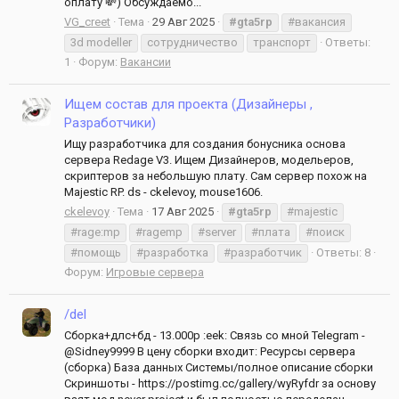
оплату 💸) Обсуждаемо...
VG_creet
Тема
29 Авг 2025
#gta5rp
#вакансия
3d modeller
сотрудничество
транспорт
Ответы:
1
Форум:
Вакансии
Ищем состав для проекта (Дизайнеры ,
Разработчики)
Ищу разработчика для создания бонусника основа
сервера Redage V3. Ищем Дизайнеров, модельеров,
скриптеров за небольшую плату. Сам сервер похож на
Majestic RP. ds - ckelevoy, mouse1606.
ckelevoy
Тема
17 Авг 2025
#gta5rp
#majestic
#rage:mp
#ragemp
#server
#плата
#поиск
#помощь
#разработка
#разработчик
Ответы: 8
Форум:
Игровые сервера
/del
Сборка+длс+бд - 13.000р :eek: Связь со мной Telegram -
@Sidney9999 В цену сборки входит: Ресурсы сервера
(сборка) База данных Системы/полное описание сборки
Скриншоты - https://postimg.cc/gallery/wyRyfdr за основу