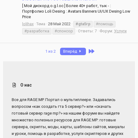
[ Мой дискорд o.g.l.oc ] Более 40+ работ, тык - :
Портфолио Loli Desing : Avatars Banners UI/UX Desing Low
Price
lolihax
Тема
28 Май 2022
#gta5rp
#помощь
#разработка
#спонсор
Ответы: 7
Форум:
Услуги
Last
1 из 2
Вперёд
О нас
Все для RAGE:MP. Портал о мультиплеере. Задавались
вопросом «как создать гта 5 сервер?» или «скачать
готовый сервер rage mp?» на нашем форуме вы найдете
множество полезных ресурсов для RAGE:MP: готовые
сервера, скрипты, моды, карты, шаблоны сайтов, мануалы
и уроки, помощь в разработке, услуги скриптеров и других