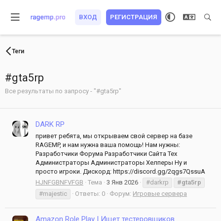
ВХОД
РЕГИСТРАЦИЯ
Теги
#gta5rp
Все результаты по запросу - "#gta5rp"
DARK RP
привет ребята, мы открываем свой сервер на базе
RAGEMP, и нам нужна ваша помощь! Нам нужны:
Разработчики Форума Разработчики Сайта Тех
Администраторы Администраторы Хелперы Ну и
просто игроки. Дискорд: https://discord.gg/2qgs7QssuA
HJNFGBNFVFGB
Тема
3 Янв 2026
#darkrp
#gta5rp
#majestic
Ответы: 0
Форум:
Игровые сервера
Amazon Role Play | Ищет тестеровщиков