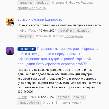
#ragemp
#redage
Ответы: 5
Форум:
Решение
проблем и помощь
Есть Ли Слитый Izumrud rp
Помню кто-то сливал но не могу найти где скачать его?
molkol
Тема
16 Ноя 2024
#gta5rp
#izumrud
#ragemp
Ответы: 8
Форум:
Обсуждение
Перехватить трафик, расшифровать,
Разработка
найти в нем данные о передаваемых
объявлениях для внутри-игровой торговой
площадки 5vito игрового сервера gta5RP
Перехватить трафик, расшифровать, найти в нем
данные о передаваемых объявлениях для внутри-
игровой торговой площадки 5vito игрового сервера
gta5RP нужен скрипт который возьмет объявы с 5vito и
сохранит их в файлик По всем вопросам - телеграм
@Only0001
Онлик
Тема
6 Авг 2024
#gta5rp
#заказ
#разработка
Ответы: 3
Форум:
Услуги