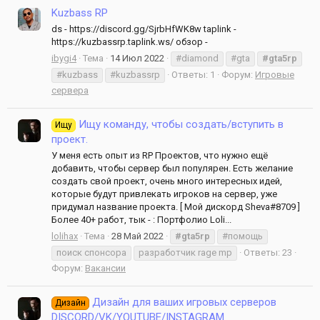
Kuzbass RP
ds - https://discord.gg/SjrbHfWK8w taplink -
https://kuzbassrp.taplink.ws/ обзор -
ibygi4
Тема
14 Июл 2022
#diamond
#gta
#gta5rp
#kuzbass
#kuzbassrp
Ответы: 1
Форум:
Игровые
сервера
Ищу команду, чтобы создать/вступить в
Ищу
проект.
У меня есть опыт из RP Проектов, что нужно ещё
добавить, чтобы сервер был популярен. Есть желание
создать свой проект, очень много интересных идей,
которые будут привлекать игроков на сервер, уже
придумал название проекта. [ Мой дискорд Sheva#8709 ]
Более 40+ работ, тык - : Портфолио Loli...
lolihax
Тема
28 Май 2022
#gta5rp
#помощь
поиск спонсора
разработчик rage mp
Ответы: 23
Форум:
Вакансии
Дизайн для ваших игровых серверов
Дизайн
DISCORD/VK/YOUTUBE/INSTAGRAM