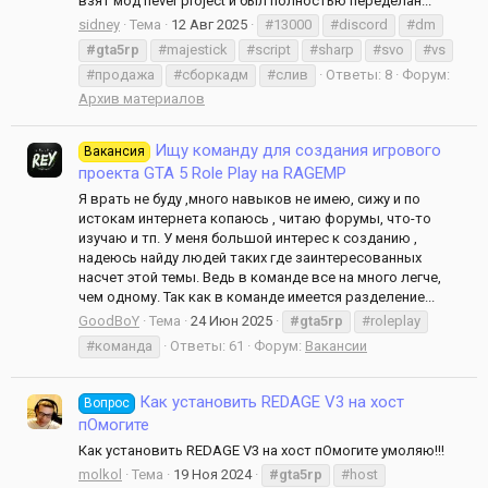
взят мод never project и был полностью переделан...
sidney
Тема
12 Авг 2025
#13000
#discord
#dm
#gta5rp
#majestick
#script
#sharp
#svo
#vs
#продажа
#сборкадм
#слив
Ответы: 8
Форум:
Архив материалов
Ищу команду для создания игрового
Вакансия
проекта GTA 5 Role Play на RAGEMP
Я врать не буду ,много навыков не имею, сижу и по
истокам интернета копаюсь , читаю форумы, что-то
изучаю и тп. У меня большой интерес к созданию ,
надеюсь найду людей таких где заинтересованных
насчет этой темы. Ведь в команде все на много легче,
чем одному. Так как в команде имеется разделение...
GoodBoY
Тема
24 Июн 2025
#gta5rp
#roleplay
#команда
Ответы: 61
Форум:
Вакансии
Как установить REDAGE V3 на хост
Вопрос
пОмогите
Как установить REDAGE V3 на хост пОмогите умоляю!!!
molkol
Тема
19 Ноя 2024
#gta5rp
#host