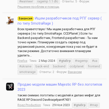
#маппинг
ragemp 1.1 dlc
Ответы: 5
Форум:
Решение проблем и помощь
Ищем разработчиков под РПГ сервер (
Вакансия
по типу SmotraRage )
Всех приветствую ! Мы ищем разработчика для РПГ
сервера ( по типу SmotraRage. CCDPlanet ) Если ты
Backend-разработчик, Frontend-разработчик - Ты нам
точно нужен. Планируем создать сервер под
украинский рынок, конкуренции пока у нас не будет в
таком режиме. Достаточно внимания планируем
уделить...
Firefox
Тема
2 Мар 2024
#gta5rp
#ragemp
#ua
#ukraine
back-end
backend
ccdplanet
frontend
smotrarage
Ответы: 2
Форум:
Вакансии
Продаю модели машин Majestic RP без логотипов
2023
также снимаю логотипы с моделей и делаю мефиг для
RAGE RP Discord DavAraqelyan#7431
Roez Production
Тема
29 Ноя 2023
#gta5rp
#map