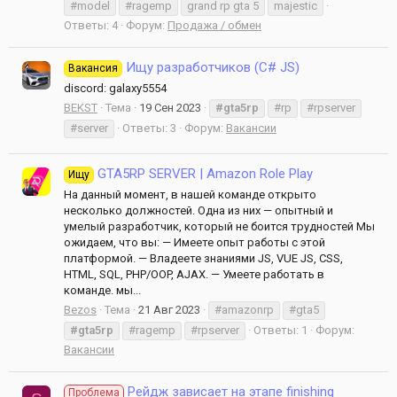
#model
#ragemp
grand rp gta 5
majestic
Ответы: 4
Форум:
Продажа / обмен
Ищу разработчиков (C# JS)
Вакансия
discord: galaxy5554
BEKST
Тема
19 Сен 2023
#gta5rp
#rp
#rpserver
#server
Ответы: 3
Форум:
Вакансии
GTA5RP SERVER | Amazon Role Play
Ищу
На данный момент, в нашей команде открыто
несколько должностей. Одна из них — опытный и
умелый разработчик, который не боится трудностей Мы
ожидаем, что вы: — Имеете опыт работы с этой
платформой. — Владеете знаниями JS, VUE JS, CSS,
HTML, SQL, PHP/OOP, AJAX. — Умеете работать в
команде. мы...
Bezos
Тема
21 Авг 2023
#amazonrp
#gta5
#gta5rp
#ragemp
#rpserver
Ответы: 1
Форум:
Вакансии
Рейдж зависает на этапе finishing
Проблема