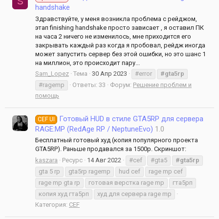
S
handshake
Здравствуйте, у меня возникла проблема с рейджом,
этап finishing handshake просто зависает , я оставил ПК
на часа 2 ничего не изменилось, мне приходится его
закрывать каждый раз когда я пробовал, рейдж иногда
может запустить сервер без этой ошибки, но это шанс 1
на миллион, это происходит пару...
Sam_Lopez
Тема
30 Апр 2023
#error
#gta5rp
#ragemp
Ответы: 33
Форум:
Решение проблем и
помощь
Готовый HUD в стиле GTA5RP для сервера
CEF UI
RAGE:MP (RedAge RP / NeptuneEvo)
1.0
Бесплатный готовый худ (копия популярного проекта
GTA5RP). Раньше продавался за 1500р. Скриншот:
kaszara
Ресурс
14 Авг 2022
#cef
#gta5
#gta5rp
gta 5 rp
gta5rp ragemp
hud cef
rage mp cef
rage mp gta rp
готовая верстка rage mp
гта5рп
копия худ гта5рп
худ для сервера rage mp
Категория:
CEF