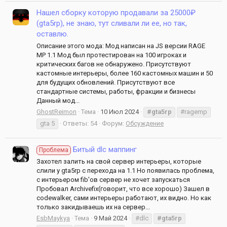
Нашел сборку которую продавали за 25000₽
(gta5rp), не знаю, тут сливали ли ее, но так,
оставлю.
Описание этого мода: Мод написан на JS версии RAGE
MP 1.1 Мод был протестирован на 100 игроках и
критических багов не обнаружено. Присутствуют
кастомные интерьеры, более 160 кастомных машин и 50
для будущих обновлений. Присутствуют все
стандартные системы, работы, фракции и бизнесы
Данный мод...
GhostReimon
Тема
10 Июл 2024
#gta5rp
#ragemp
gta 5
Ответы: 54
Форум:
Обсуждение
Битый dlc маппинг
Проблема
Захотел залить на свой сервер интерьеры, которые
слили у gta5rp с перехода на 1.1 Но появилась проблема,
с интерьером fib'ов сервер не хочет запускаться
Пробовал Archivefix(говорит, что все хорошо) Зашел в
codewalker, сами интерьеры работают, их видно. Но как
только закидываешь их на сервер...
EsbMaykya
Тема
9 Май 2024
#dlc
#gta5rp