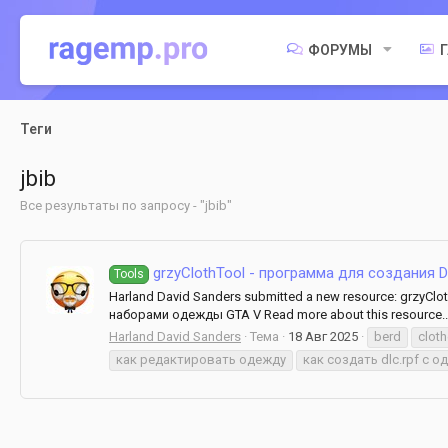
ФОРУМЫ
Теги
jbib
Все результаты по запросу - "jbib"
grzyClothTool - программа для создания 
Tools
Harland David Sanders submitted a new resource: grzy
наборами одежды GTA V Read more about this resource..
Harland David Sanders
Тема
18 Авг 2025
berd
clot
как редактировать одежду
как создать dlc.rpf с 