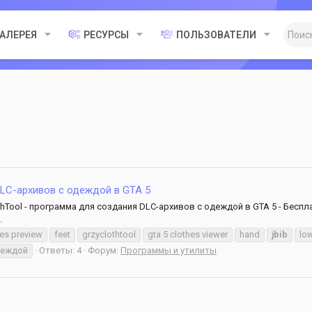
ГАЛЕРЕЯ
РЕСУРСЫ
ПОЛЬЗОВАТЕЛИ
DLC-архивов c одеждой в GTA 5
ClothTool - программа для создания DLC-архивов c одеждой в GTA 5 - Бе
.
hes preview
feet
grzyclothtool
gta 5 clothes viewer
hand
jbib
lo
одеждой
Ответы: 4
Форум:
Программы и утилиты