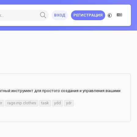
ВХОД
РЕГИСТРАЦИЯ
сплатный инструмент для простого создания и управления вашими
wr
rage mp clothes
task
ydd
ydr