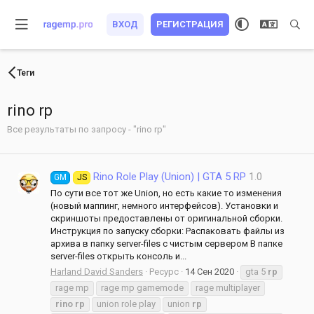
ВХОД
РЕГИСТРАЦИЯ
Теги
rino rp
Все результаты по запросу - "rino rp"
Rino Role Play (Union) | GTA 5 RP
1.0
GM
JS
По сути все тот же Union, но есть какие то изменения
(новый маппинг, немного интерфейсов). Установки и
скриншоты предоставлены от оригинальной сборки.
Инструкция по запуску сборки: Распаковать файлы из
архива в папку server-files с чистым сервером В папке
server-files открыть консоль и...
Harland David Sanders
Ресурс
14 Сен 2020
gta 5
rp
rage mp
rage mp gamemode
rage multiplayer
rino
rp
union role play
union
rp