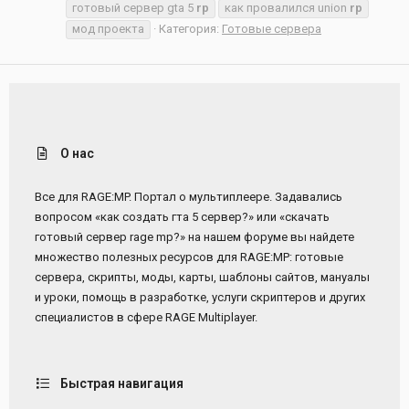
готовый сервер gta 5
rp
как провалился union
rp
мод проекта
Категория:
Готовые сервера
О нас
Все для RAGE:MP. Портал о мультиплеере. Задавались
вопросом «как создать гта 5 сервер?» или «скачать
готовый сервер rage mp?» на нашем форуме вы найдете
множество полезных ресурсов для RAGE:MP: готовые
сервера, скрипты, моды, карты, шаблоны сайтов, мануалы
и уроки, помощь в разработке, услуги скриптеров и других
специалистов в сфере RAGE Multiplayer.
Быстрая навигация