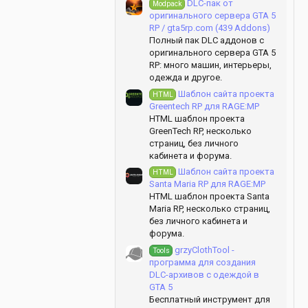
DLC-пак от
Modpack
оригинального сервера GTA 5
RP / gta5rp.com (439 Addons)
Полный пак DLC аддонов с
оригинального сервера GTA 5
RP: много машин, интерьеры,
одежда и другое.
Шаблон сайта проекта
HTML
Greentech RP для RAGE:MP
HTML шаблон проекта
GreenTech RP, несколько
страниц, без личного
кабинета и форума.
Шаблон сайта проекта
HTML
Santa Maria RP для RAGE:MP
HTML шаблон проекта Santa
Maria RP, несколько страниц,
без личного кабинета и
форума.
grzyClothTool -
Tools
программа для создания
DLC-архивов c одеждой в
GTA 5
Бесплатный инструмент для