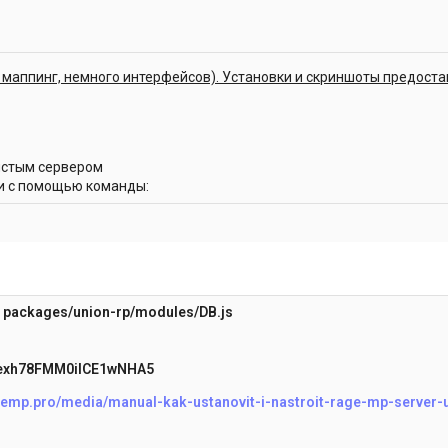
ый маппинг, немного интерфейсов). Установки и скриншоты предост
истым сервером
и с помощью команды:
-
packages/union-rp/modules/DB.js
exh78FMM0iICE1wNHA5
agemp.pro/media/manual-kak-ustanovit-i-nastroit-rage-mp-server-u