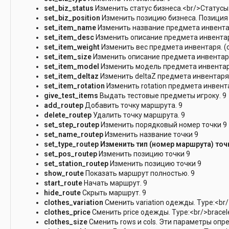
set_biz_status
Изменить статус бизнеса.<br/>Статусы:
set_biz_position
Изменить позицию бизнеса. Позиция б
set_item_name
Изменить название предмета инвентаря.
set_item_desc
Изменить описание предмета инвентаря.
set_item_weight
Изменить вес предмета инвентаря. (см
set_item_size
Изменить описание предмета инвентаря. 
set_item_model
Изменить модель предмета инвентаря.
set_item_deltaz
Изменить deltaZ предмета инвентаря.
set_item_rotation
Изменить rotation предмета инвента
give_test_items
Выдать тестовые предметы игроку. 9
add_routep
Добавить точку маршрута. 9
delete_routep
Удалить точку маршрута. 9
set_step_routep
Изменить порядковый номер точки 9
set_name_routep
Изменить название точки 9
set_type_routep Изменить тип (номер маршрута) точ
set_pos_routep
Изменить позицию точки 9
set_station_routep
Изменить позицию точки 9
show_route
Показать маршрут полностью. 9
start_route
Начать маршрут. 9
hide_route
Скрыть маршрут. 9
clothes_variation
Сменить variation одежды. Type:<br/>
clothes_price
Сменить price одежды. Type:<br/>bracelet
clothes_size
Сменить rows и cols. Эти параметры опр