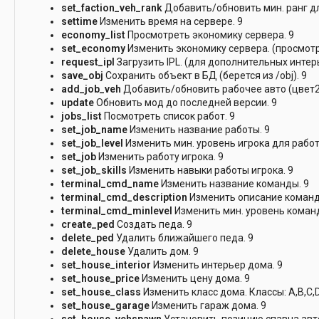
set_faction_veh_rank
Добавить/обновить мин. ранг дл
settime
Изменить время на сервере. 9
economy_list
Просмотреть экономику сервера. 9
set_economy
Изменить экономику сервера. (просмотр
request_ipl
Загрузить IPL. (для дополнительных интер
save_obj
Сохранить объект в БД (берется из /obj). 9
add_job_veh
Добавить/обновить рабочее авто (цвет2
update
Обновить мод до последней версии. 9
jobs_list
Посмотреть список работ. 9
set_job_name
Изменить название работы. 9
set_job_level
Изменить мин. уровень игрока для работ
set_job
Изменить работу игрока. 9
set_job_skills
Изменить навыки работы игрока. 9
terminal_cmd_name
Изменить название команды. 9
terminal_cmd_description
Изменить описание команд
terminal_cmd_minlevel
Изменить мин. уровень команд
create_ped
Создать педа. 9
delete_ped
Удалить ближайшего педа. 9
delete_house
Удалить дом. 9
set_house_interior
Изменить интерьер дома. 9
set_house_price
Изменить цену дома. 9
set_house_class
Изменить класс дома. Классы: A,B,C,D,
set_house_garage
Изменить гараж дома. 9
set_house_vehspawn
Установить позицию спавна авто