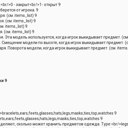
<br/>0 - закрыт<br/>1- открыт 9
ерется от игрока. 9
 (см. items_list) 9
 (см. items_list) 9
. items_list) 9
(см. items_list) 9
 Эта модель используется, когда игрок выкидывает предмет. (см. i
 Смещение модели по высоте, когда игрок выкидывает предмет. (см.
ря. Поворота модели, когда игрок выкидывает предмет. (см. items_l
ки 9
bracelets,ears,feets,glasses,hats,legs,masks,ties,top,watches 9
s,ears,feets,glasses,hats,legs,masks,ties,top,watches 9
еделяют, сколько может хранить предметов одежда. Type:<br/>legs