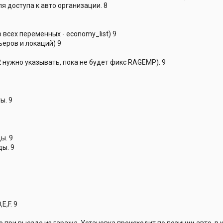
я доступа к авто организации. 8
 всех переменных - economy_list) 9
ьеров и локаций) 9
 нужно указывать, пока не будет фикс RAGEMP). 9
ы. 9
ы. 9
ы. 9
E,F. 9
 при выезде из гаража. Установка происходит по позиции авто, в