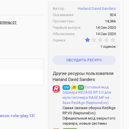
Автор
Harland David Sanders
Скачивания
924
Просмотры
14,066
авлены от
Первый выпуск
14 Сен 2020
Обновление
14 Сен 2020
1.00 з
Оценка
1 оценок
ОБСУДИТЬ РЕСУРС
Другие ресурсы пользователя
Harland David Sanders
Готовый мод
GM
JS
C#
сервера REDAGE RP 3.0 для
мультиплеера RAGE:MP на
базе RedAge (NeptuneEvo)
Самая свежая сборка RedAge
RP V3 (NeptuneEvo).
nion-role-play.13/
Официальный мод закрытого
сервера, новые системы.