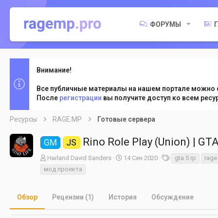
ФОРУМЫ
Внимание!
Все публичные материалы на нашем портале можно 
После
регистрации
вы получите доступ ко всем рес
Ресурсы
RAGE:MP
Готовые сервера
Rino Role Play (Union) | GT
GM
JS
А
Д
Т
Harland David Sanders
14 Сен 2020
gta 5 rp
rage
в
а
е
мод проекта
т
т
г
о
а
и
р
с
Обзор
Рецензии (1)
История
Обсуждение
о
з