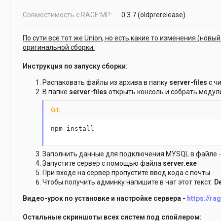
д
а
Совместимость с RAGE:MP
0.3.7 (oldprerelease)
н
и
я
По сути все тот же Union, но есть какие то изменения (нов
оригинальной сборки.
Инструкция по запуску сборки:
Распаковать файлы из архива в папку
server-files
с ч
В папке
server-files
открыть консоль и собрать модул
Git:
npm install
Заполнить данные для подключения MYSQL в файле 
Запустите сервер с помощью файла
server.exe
При входе на сервер пропустите ввод кода с почты
Чтобы получить админку напишите в чат этот текст:
D
Видео-урок по установке и настройке сервера -
https://r
Остальные скриншоты всех систем под спойлером: