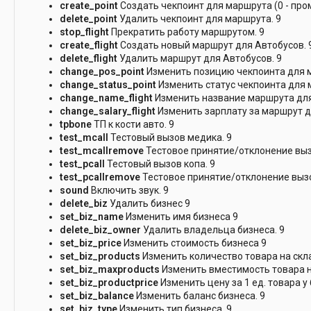
create_point
Создать чекпоинт для маршрута (0 - пром
delete_point
Удалить чекпоинт для маршрута. 9
stop_flight
Прекратить работу маршрутом. 9
create_flight
Создать новый маршрут для Автобусов. 
delete_flight
Удалить маршрут для Автобусов. 9
change_pos_point
Изменить позицию чекпоинта для 
change_status_point
Изменить статус чекпоинта для м
change_name_flight
Изменить название маршрута для
change_salary_flight
Изменить зарплату за маршрут д
tpbone
ТП к кости авто. 9
test_mcall
Тестовый вызов медика. 9
test_mcallremove
Тестовое принятие/отклонение выз
test_pcall
Тестовый вызов копа. 9
test_pcallremove
Тестовое принятие/отклонение вызо
sound
Включить звук. 9
delete_biz
Удалить бизнес 9
set_biz_name
Изменить имя бизнеса 9
delete_biz_owner
Удалить владельца бизнеса. 9
set_biz_price
Изменить стоимость бизнеса 9
set_biz_products
Изменить количество товара на скла
set_biz_maxproducts
Изменить вместимость товара н
set_biz_productprice
Изменить цену за 1 ед. товара у 
set_biz_balance
Изменить баланс бизнеса. 9
set_biz_type
Изменить тип бизнеса. 9