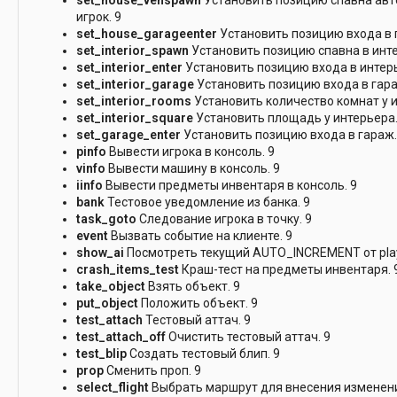
игрок. 9
set_house_garageenter
Установить позицию входа в г
set_interior_spawn
Установить позицию спавна в инте
set_interior_enter
Установить позицию входа в интерь
set_interior_garage
Установить позицию входа в гара
set_interior_rooms
Установить количество комнат у и
set_interior_square
Установить площадь у интерьера.
set_garage_enter
Установить позицию входа в гараж.
pinfo
Вывести игрока в консоль. 9
vinfo
Вывести машину в консоль. 9
iinfo
Вывести предметы инвентаря в консоль. 9
bank
Тестовое уведомление из банка. 9
task_goto
Следование игрока в точку. 9
event
Вызвать событие на клиенте. 9
show_ai
Посмотреть текущий AUTO_INCREMENT от playe
crash_items_test
Краш-тест на предметы инвентаря. 
take_object
Взять объект. 9
put_object
Положить объект. 9
test_attach
Тестовый аттач. 9
test_attach_off
Очистить тестовый аттач. 9
test_blip
Создать тестовый блип. 9
prop
Сменить проп. 9
select_flight
Выбрать маршрут для внесения изменений