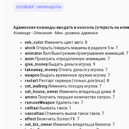
СПОЙЛЕР:
СКРИНШОТЫ
Админские команды вводить в консоль (открыть на кливи
Команда - Описание - Мин. уровень админки
veh_color
Изменить цвет авто. 8
alock
Открыть/закрыть машины в радиусе 5 м. 7
animator
Вкл/Выкл режим проигрывания анимаций. 7
anim
Проиграть определенную анимацию. 7
give_money
Выдать деньги игроку. 9
takeaway_money
Отнять деньги у игрока. 7
weapon
Выдать временное оружие игроку. 7
restart
Рестарт сервера (только для linux). 8
set_walking
Изменить походку игрока. 7
set_house_owner
Изменить владельца дома. 8
ammo
Получить текущее количество патрон. 7
removeWeapon
Удалить ган. 7
calltaxi
Вызвать такси. 1
canceltaxi
Отменить вызов такси такси. 7
effect
Включить Screen FX. 7
set_biz_owner
Изменить владельца бизнеса. 7