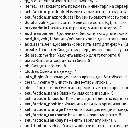
tp_biz
Телепортироваться в бизнесу. 7
items_list
Посмотреть предметы инвентаря на сервере
set_faction_products
Изменить количество товара на 
set_faction_maxproducts
Изменить вместимость това
delete_veh
Удалить авто. Если авто есть в БД, то такж
makeadmin
Назначить игрока администратором. 9
add_newbie_veh
Добавить/обновить авто для новичко
add_lic_veh
Добавить/обновить авто для автошколы (
add_farm_veh
Добавить/обновить авто для фермы (цв
create_tpmarker
Создать маркер для телепорта. (ука
delete_tpmarker
Удалить маркер для телепорта. 8
bizes
Вывести координаты бизы. 8
obj
Создать объект. 8
clothes
Сменить одежду. 7
info_flight
Информация о маршрутах для Автобусов. 8
clear_inventory
Очистить инвентарь игрока. 7
clear_floor_items
Очистить предметы инвентаря с пол
set_faction_name
Сменить имя организации. 8
set_faction_blipcolor
Изменить цвет блипа на карте у 
set_faction_position
Изменить позицию организации. П
set_faction_storage
Изменить позицию выдачи предме
set_faction_rankname
Изменить название ранга. 8
set_faction_rankpay
Изменить зарплату ранга. 8
add_faction_veh
Добавить/обновить авто организации