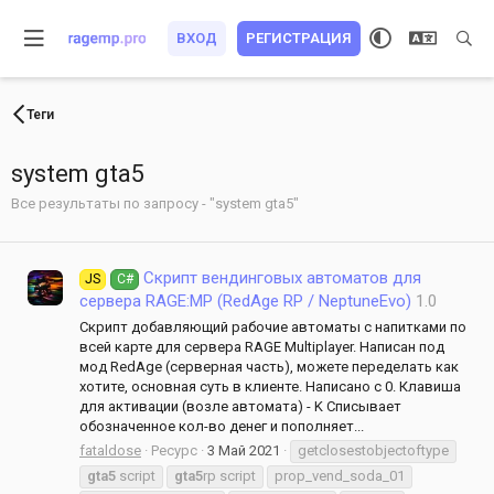
ВХОД
РЕГИСТРАЦИЯ
Теги
system gta5
Все результаты по запросу - "system gta5"
Скрипт вендинговых автоматов для
JS
C#
сервера RAGE:MP (RedAge RP / NeptuneEvo)
1.0
Скрипт добавляющий рабочие автоматы с напитками по
всей карте для сервера RAGE Multiplayer. Написан под
мод RedAge (серверная часть), можете переделать как
хотите, основная суть в клиенте. Написано с 0. Клавиша
для активации (возле автомата) - K Списывает
обозначенное кол-во денег и пополняет...
fataldose
Ресурс
3 Май 2021
getclosestobjectoftype
gta5
script
gta5
rp script
prop_vend_soda_01