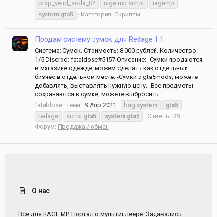
prop_vend_soda_02
rage mp script
ragemp
system
gta5
Категория:
Скрипты
Продам систему сумок для Redage 1.1
Система: Сумок. Стоимость: 8.000 рублей. Количество:
1/5 Discrod: fataldose#5157 Описание: -Сумки продаются
в магазине одежде, можем сделать как отдельный
бизнес в отдельном месте. -Сумки с gta5mods, можете
добавлять, выставлять нужную цену. -Все предметы
сохраняются в сумке, можете выбросить...
fataldose
Тема
9 Апр 2021
bag
system
gta5
redage
script
gta5
system
gta5
Ответы: 39
Форум:
Продажа / обмен
О нас
Все для RAGE:MP. Портал о мультиплеере. Задавались