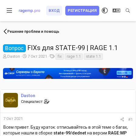
ВХОД
РЕГИСТРАЦИЯ
Решение проблем и помощь
FIXs для STATE-99 | RAGE 1.1
Вопрос
А
Д
Т
Daston
7 Окт 2021
fix
rage 1.1
state 1.1
в
а
е
т
т
г
о
а
и
р
н
т
а
е
ч
м
а
Daston
ы
л
Специалист
а
7 Окт 2021
#1
Всем привет. Буду краток: отписывайтесь в этой теме о багах,
которые нашли в сборке
state-99/dednet
на версии
RAGE:MP