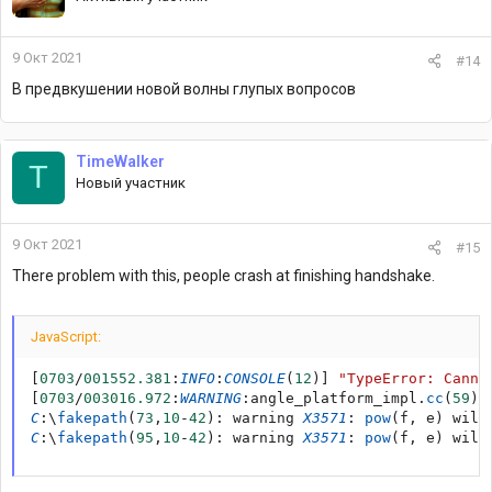
9 Окт 2021
#14
В предвкушении новой волны глупых вопросов
TimeWalker
T
Новый участник
9 Окт 2021
#15
There problem with this, people crash at finishing handshake.
JavaScript:
[
0703
/
001552.381
:
INFO
:
CONSOLE
(
12
)
]
"TypeError: Canno
[
0703
/
003016.972
:
WARNING
:
angle_platform_impl
.
cc
(
59
)
]
C
:
\
fakepath
(
73
,
10
-
42
)
:
 warning 
X3571
:
pow
(
f
,
 e
)
 will
C
:
\
fakepath
(
95
,
10
-
42
)
:
 warning 
X3571
:
pow
(
f
,
 e
)
 will