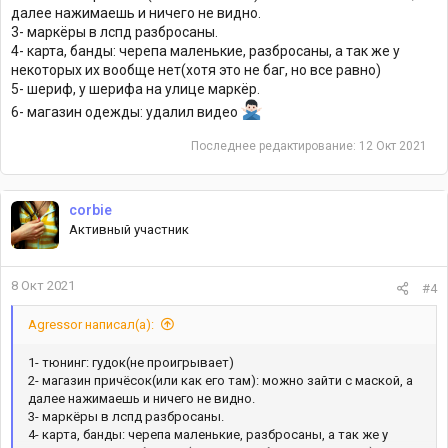
далее нажимаешь и ничего не видно.
3- маркёры в лспд разбросаны.
4- карта, банды: черепа маленькие, разбросаны, а так же у
некоторых их вообще нет(хотя это не баг, но все равно)
5- шериф, у шерифа на улице маркёр.
6- магазин одежды: удалил видео
Последнее редактирование:
12 Окт 2021
corbie
Активный участник
8 Окт 2021
#4
Agressor написал(а):
1- тюнинг: гудок(не проигрывает)
2- магазин причёсок(или как его там): можно зайти с маской, а
далее нажимаешь и ничего не видно.
3- маркёры в лспд разбросаны.
4- карта, банды: черепа маленькие, разбросаны, а так же у