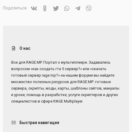
Vkontakte
Odnoklassniki
Twitter
WhatsApp
Telegram
Viber
Поделиться:
О нас
Все для RAGE:MP. Портал о мультиплеере. Задавались
вопросом «как создать гта 5 сервер?» или «скачать
готовый сервер rage mp?» на нашем форуме вы найдете
множество полезных ресурсов для RAGE:MP: готовые
сервера, скрипты, моды, карты, шаблоны сайтов, мануалы
и уроки, помощь в разработке, услуги скриптеров и других
специалистов в сфере RAGE Multiplayer.
Быстрая навигация