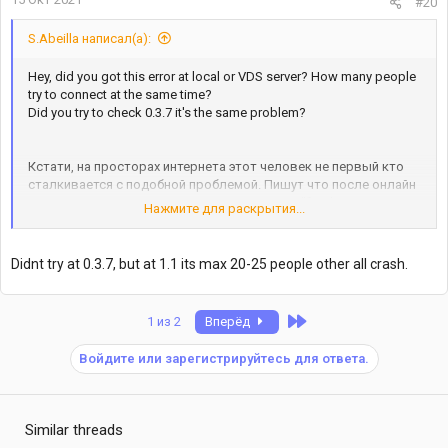
#20
S.Abeilla написал(а):
Hey, did you got this error at local or VDS server? How many people
try to connect at the same time?
Did you try to check 0.3.7 it's the same problem?
Кстати, на просторах интернета этот человек не первый кто
сталкивается с подобной проблемой. Пишут что после онлайн
в 20 игроков, остальные крашатся на этапе "finishing
Нажмите для раскрытия...
handshake".
Didnt try at 0.3.7, but at 1.1 its max 20-25 people other all crash.
Last
1 из 2
Вперёд
Войдите или зарегистрируйтесь для ответа.
Similar threads