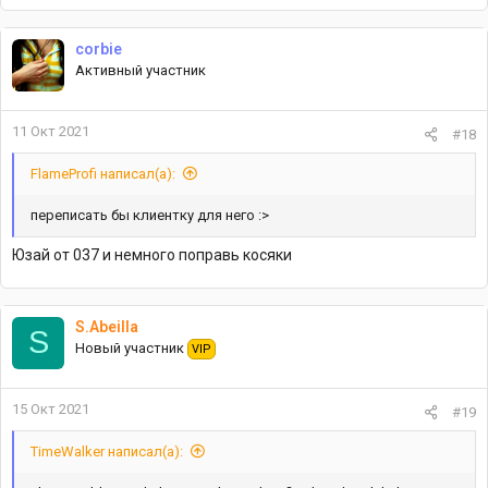
corbie
Активный участник
11 Окт 2021
#18
FlameProfi написал(а):
переписать бы клиентку для него :>
Юзай от 037 и немного поправь косяки
S.Abeilla
S
Новый участник
VIP
15 Окт 2021
#19
TimeWalker написал(а):