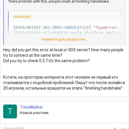
There problem with this, people crash at finishing handshake.
JavaScript:
[
0703
/
001552.381
:
INFO
:
CONSOLE
(
12
)
]
"TypeError: Can
[
0703
/
003016.972
:
WARNING
:
angle_platform_impl
.
cc
(
59
C
:
\
fakepath
(
73
,
10
-
42
)
:
 warning 
X3571
:
pow
(
f
,
 e
)
 wi
Нажмите для раскрытия...
C
:
\
fakepath
(
95
,
10
-
42
)
:
 warning 
X3571
:
pow
(
f
,
 e
)
 wi
Hey, did you got this error at local or VDS server? How many people
try to connect at the same time?
Did you try to check 0.3.7 it's the same problem?
Кстати, на просторах интернета этот человек не первый кто
сталкивается с подобной проблемой. Пишут что после онлайн в
20 игроков, остальные крашатся на этапе "finishing handshake".
TimeWalker
T
Новый участник
15 Окт 2021