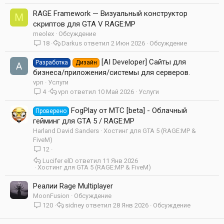
RAGE Framework — Визуальный конструктор
M
скриптов для GTA V RAGE:MP
meolex
Обсуждение
18
Darkus
2 Июн 2026
Обсуждение
[AI Developer] Сайты для
Разработка
Дизайн
бизнеса/приложения/системы для серверов.
vpn
Услуги
4
vpn
10 Май 2026
Услуги
FogPlay от МТС [beta] - Облачный
Проверено
гейминг для GTA 5 / RAGE:MP
Harland David Sanders
Хостинг для GTA 5 (RAGE:MP &
FiveM)
12
Lucifer elD
11 Янв 2026
Хостинг для GTA 5 (RAGE:MP & FiveM)
Реалии Rage Multiplayer
MoonFusion
Обсуждение
120
sidney
28 Янв 2026
Обсуждение