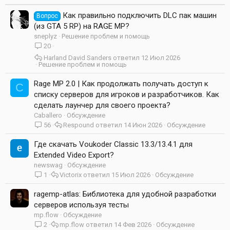
Как правильно подключить DLC пак машин
Вопрос
(из GTA 5 RP) на RAGE MP?
sneplyz
Решение проблем и помощь
20
Harland David Sanders
12 Июл 2026
Решение проблем и помощь
Rage MP 2.0 | Как продолжать получать доступ к
C
списку серверов для игроков и разработчиков. Как
сделать лаунчер для своего проекта?
Caballero
Обсуждение
56
Respound
14 Июн 2026
Обсуждение
Где скачать Voukoder Classic 13.3/13.4.1 для
Extended Video Export?
newswag
Обсуждение
1
Victorix
15 Июл 2026
Обсуждение
ragemp-atlas: Библиотека для удобной разработки
серверов используя тесты
mp.flow
Обсуждение
2
mp.flow
14 Фев 2026
Обсуждение