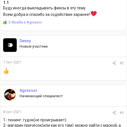
1.1
Буду иногда выкладывать фиксы в эту тему.
Всем добра и спасибо за содействие заранее!
Р
S.Abeilla
и
Agressor
е
а
к
Denny
ц
Новый участник
и
и
:
7 Окт 2021
#2
Agressor
Начинающий специалист
8 Окт 2021
#3
1- тюнинг: гудок(не проигрывает)
2- магазин причёсок(или как его там): можно зайти с маской, а