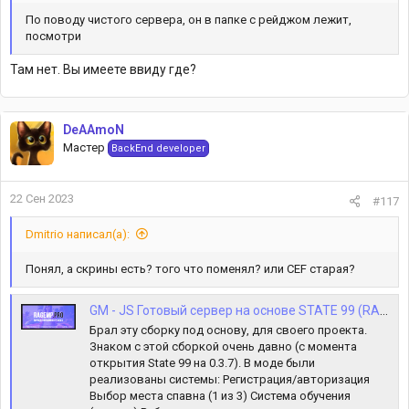
По поводу чистого сервера, он в папке с рейджом лежит,
посмотри
Там нет. Вы имеете ввиду где?
DeAAmoN
Мастер
BackEnd developer
22 Сен 2023
#117
Dmitrio написал(а):
Понял, а скрины есть? того что поменял? или СEF старая?
GM - JS Готовый сервер на основе STATE 99 (RAGE:MP 1.1 + исправления)
Брал эту сборку под основу, для своего проекта.
Знаком с этой сборкой очень давно (с момента
открытия State 99 на 0.3.7). В моде были
реализованы системы: Регистрация/авторизация
Выбор места спавна (1 из 3) Система обучения