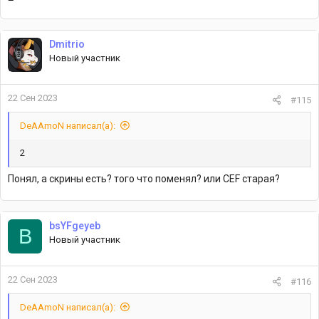
Dmitrio
Новый участник
22 Сен 2023
#115
DeAAmoN написал(а):
2
Понял, а скрины есть? того что поменял? или СEF старая?
bsYFgeyeb
B
Новый участник
22 Сен 2023
#116
DeAAmoN написал(а):