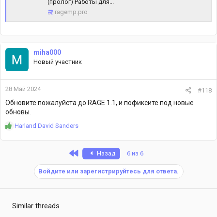
(пролог) Работы для...
ragemp.pro
miha000
Новый участник
28 Май 2024
#118
Обновите пожалуйста до RAGE 1.1, и пофиксите под новые
обновы.
Р
Harland David Sanders
е
а
к
First
Назад
6 из 6
ц
и
Войдите или зарегистрируйтесь для ответа.
и
:
Similar threads