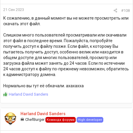
21 Сен 2023
#108
К сожалению, в данный момент вы не можете просмотреть или
скачать этот файл.
Слишком много пользователей просматривали или скачивали
этот файл в последнее время. Пожалуйста, попробуйте
получить доступ к файлу позже. Если файл, к которому Вы
пытаетесь получить доступ, особенно велик или находится в
общем доступе для многих пользователей, просмотр или
загрузка файла может занять до 24 часов. Если по истечении
24 часов доступ к файлу по-прежнему невозможен, обратитесь
к администратору домена.
Нормально вы тут её обкачали. ахахахха
Р
Harland David Sanders
е
а
к
Harland David Sanders
ц
🍔 ChefBurger
Команда форума
High developer
и
и
: