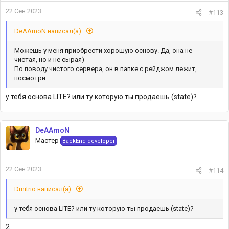
22 Сен 2023
#113
DeAAmoN написал(а):
Можешь у меня приобрести хорошую основу. Да, она не
чистая, но и не сырая)
По поводу чистого сервера, он в папке с рейджом лежит,
посмотри
у тебя основа LITE? или ту которую ты продаешь (state)?
DeAAmoN
Мастер
BackEnd developer
22 Сен 2023
#114
Dmitrio написал(а):
у тебя основа LITE? или ту которую ты продаешь (state)?
2