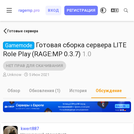
ВХОД
РЕГИСТРАЦИЯ
Готовые сервера
Готовая сборка сервера LITE
Gamemode
Role Play (RAGE:MP 0.3.7)
1.0
НЕТ ПРАВ ДЛЯ СКАЧИВАНИЯ
А
Д
Unknow
5 Июн 2021
в
а
т
т
о
Обзор
а
Обновления (1)
История
Обсуждение
р
н
т
а
е
ч
м
а
ы
л
а
kwert887