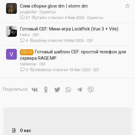
З
Слив сборки glow dm | storm dm
а
jungledev
Скрипты
к
37
Farko
4 Фев 2026
Скрипты
р
ы
Готовый CEF: Мини-игра LockPick (Vue 3 + Vite)
т
Farko
CEF
а
4
sidney
9 Май 2026
CEF
Готовый шаблон CEF: простой телефон для
CEF UI
сервера RAGE:MP
Valdemar
CEF
0
Valdemar
10 Авг 2025
CEF
Vkontakte
Odnoklassniki
Twitter
WhatsApp
Telegram
Viber
Поделиться:
О нас