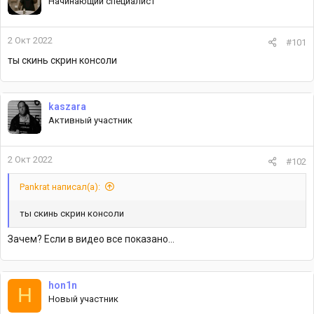
Начинающий специалист
2 Окт 2022
#101
ты скинь скрин консоли
kaszara
Активный участник
2 Окт 2022
#102
Pankrat написал(а):
ты скинь скрин консоли
Зачем? Если в видео все показано...
hon1n
H
Новый участник