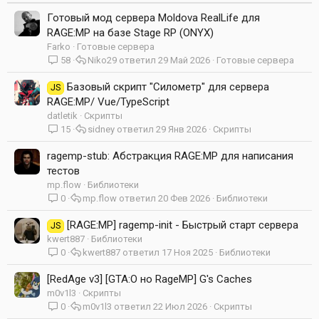
Готовый мод сервера Moldova RealLife для
RAGE:MP на базе Stage RP (ONYX)
Farko
Готовые сервера
58
Niko29
29 Май 2026
Готовые сервера
Базовый скрипт "Силометр" для сервера
JS
RAGE:MP/ Vue/TypeScript
datletik
Скрипты
15
sidney
29 Янв 2026
Скрипты
ragemp-stub: Абстракция RAGE:MP для написания
тестов
mp.flow
Библиотеки
0
mp.flow
20 Фев 2026
Библиотеки
[RAGE:MP] ragemp-init - Быстрый старт сервера
JS
kwert887
Библиотеки
0
kwert887
17 Ноя 2025
Библиотеки
[RedAge v3] [GTA:O но RageMP] G's Caches
m0v1l3
Скрипты
0
m0v1l3
22 Июл 2026
Скрипты