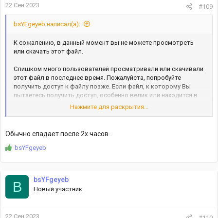
22 Сен 2023
#109
bsYFgeyeb написал(а):
К сожалению, в данный момент вы не можете просмотреть
или скачать этот файл.
Слишком много пользователей просматривали или скачивали
этот файл в последнее время. Пожалуйста, попробуйте
получить доступ к файлу позже. Если файл, к которому Вы
пытаетесь получить доступ, особенно велик или находится в
общем доступе для многих пользователей, просмотр или
Нажмите для раскрытия...
загрузка файла может занять до 24 часов. Если по истечении
24 часов доступ к файлу по-прежнему невозможен, обратитесь
к администратору домена.
Обычно спадает после 2х часов.
Р
Нормально вы тут её обкачали. ахахахха
bsYFgeyeb
е
а
к
bsYFgeyeb
ц
B
Новый участник
и
и
:
22 Сен 2023
#110