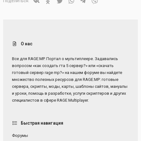
Vkontakte
Odnoklassniki
Twitter
WhatsApp
Telegram
Viber
Поделиться:
О нас
Все для RAGE:MP. Портал о мультиплеере. Задавались
вопросом «как создать гта 5 сервер?» или «скачать
готовый сервер rage mp?» на нашем форуме вы найдете
множество полезных ресурсов для RAGE:MP: готовые
сервера, скрипты, моды, карты, шаблоны сайтов, мануалы
и уроки, помощь в разработке, услуги скриптеров и других
специалистов в сфере RAGE Multiplayer.
Быстрая навигация
Форумы