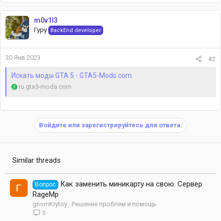
m0v1l3
Гуру
BackEnd developer
30 Янв 2023
#2
Искать моды GTA 5 - GTA5-Mods.com
ru.gta5-mods.com
Войдите или зарегистрируйтесь для ответа.
Similar threads
Как заменить миникарту на свою. Сервер
Вопрос
RageMp
gnomKrytoy
Решение проблем и помощь
5