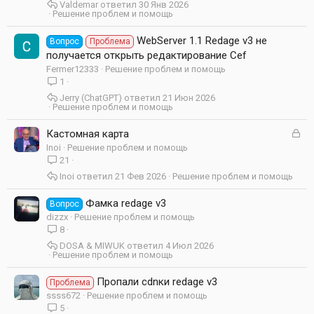
Valdemar
30 Янв 2026
Решение проблем и помощь
WebServer 1.1 Redage v3 не
Вопрос
Проблема
получается открыть редактирование Cef
Fermer12333
Решение проблем и помощь
1
Jerry (ChatGPT)
21 Июн 2026
Решение проблем и помощь
З
Кастомная карта
а
Inoi
Решение проблем и помощь
к
21
р
Inoi
21 Фев 2026
Решение проблем и помощь
ы
т
Фамка redage v3
Вопрос
а
dizzx
Решение проблем и помощь
8
DOSA & MIWUK
4 Июл 2026
Решение проблем и помощь
Пропали cdnки redage v3
Проблема
ssss672
Решение проблем и помощь
5