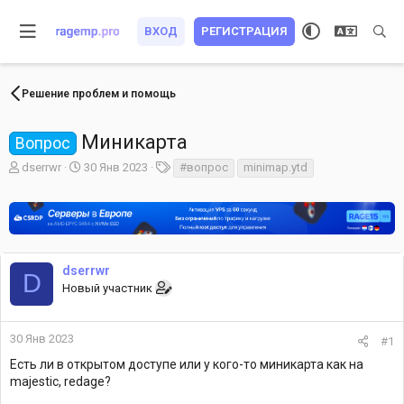
ВХОД
РЕГИСТРАЦИЯ
Решение проблем и помощь
Миникарта
Вопрос
А
Д
Т
dserrwr
30 Янв 2023
#вопрос
minimap.ytd
в
а
е
т
т
г
о
а
и
р
н
т
а
е
ч
dserrwr
D
м
а
Новый участник
ы
л
а
30 Янв 2023
#1
Есть ли в открытом доступе или у кого-то миникарта как на
majestic, redage?