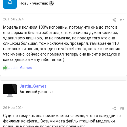
Новый участник
26 Ноя 2024
#7
Модель и колизия 100% исправны, потому что она до этого в
елс формате была и работала, я тож сначала думал колизия,
удалил всю лишнюю, но не помогло, по поводу того что она
слишком большая, тож исключено, проверял, там враене 110,
насколько я понял, это гдетт в vehicels.meta, но так и не понял
что именно, сейчас его поменял, теперь она висит в воздухе и
как сядешь за мапу тебя тепает)
Р
Justin_Games
е
а
к
Justin_Games
ц
Активный участник
и
и
:
26 Ноя 2024
#8
Судя по тому как она прижимается к земле, что-то намудрил с
файлами конфига... Возьми мета файлы гташной модельки
полиции и подкинь посмотри что получится.