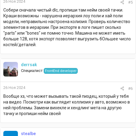
26 Ноя 2024
#5
Собери сначала чистый dlc, пропиши там нейм своей тачки.
Краши возможны - нарушена иерархия лоу поли и хай поли
модели, неправильно настроена колизия. Проверь количество
элементов в иерархии. При экспорте в логе пишет сколько
"parts" или "bones" не помню точно. Машина не может иметь
больше 128, хотя экспорт позволяет выгрузить бОльшее число
костей/деталей.
derrsak
Специалист
FrontEnd developer
26 Ноя 2024
#6
Вообще хз, что может вызывать такой пиздец, который у тебя
на видео. Посмотри как выглядит коллизия у авто, возможно в
ней проблемы. Замени вихекле и хендлинг мета на другую
тачку и пропиши нейм своей
stealbe