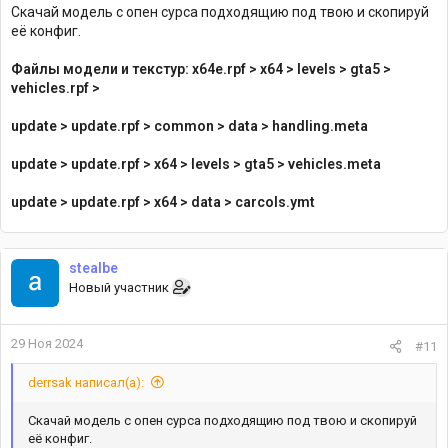
Скачай модель с опен сурса подходящию под твою и скопируй
её конфиг.
Файлы модели и текстур: x64e.rpf > x64 > levels > gta5 >
vehicles.rpf >
update > update.rpf > common > data > handling.meta
update > update.rpf > x64 > levels > gta5 > vehicles.meta
update > update.rpf > x64 > data > carcols.ymt
stealbe
Новый участник
29 Ноя 2024
#11
derrsak написал(а):
Скачай модель с опен сурса подходящию под твою и скопируй
её конфиг.