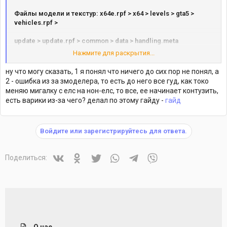
Файлы модели и текстур: x64e.rpf > x64 > levels > gta5 >
vehicles.rpf >
update > update.rpf > common > data > handling.meta
Нажмите для раскрытия...
update > update.rpf > x64 > levels > gta5 > vehicles.meta
ну что могу сказать, 1 я понял что ничего до сих пор не понял, а
update > update.rpf > x64 > data > carcols.ymt
2 - ошибка из за змоделера, то есть до него все гуд, как токо
меняю мигалку с елс на нон-елс, то все, ее начинает контузить,
есть варики из-за чего? делал по этому гайду -
гайд
Войдите или зарегистрируйтесь для ответа.
Vkontakte
Odnoklassniki
Twitter
WhatsApp
Telegram
Viber
Поделиться:
О нас