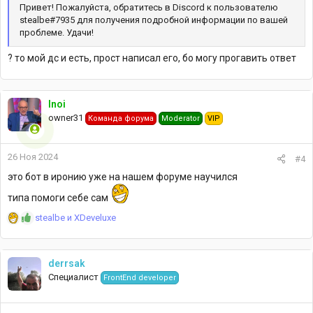
Привет! Пожалуйста, обратитесь в Discord к пользователю
stealbe#7935 для получения подробной информации по вашей
проблеме. Удачи!
? то мой дс и есть, прост написал его, бо могу прогавить ответ
Inoi
owner31
Команда форума
Moderator
VIP
26 Ноя 2024
#4
это бот в иронию уже на нашем форуме научился
типа помоги себе сам
Р
stealbe
и
XDeveluxe
е
а
к
derrsak
ц
Специалист
FrontEnd developer
и
и
: