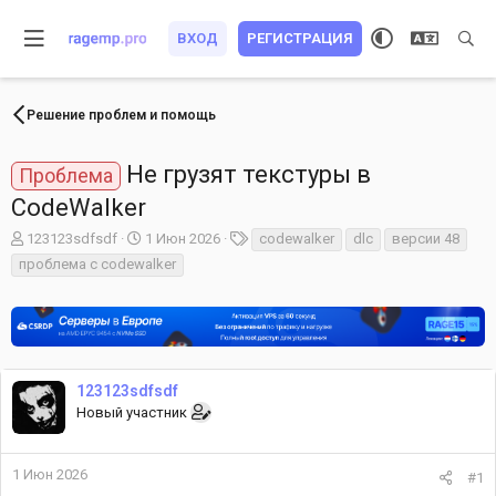
ВХОД
РЕГИСТРАЦИЯ
Решение проблем и помощь
Не грузят текстуры в
Проблема
CodeWalker
А
Д
Т
123123sdfsdf
1 Июн 2026
codewalker
dlc
версии 48
в
а
е
проблема с codewalker
т
т
г
о
а
и
р
н
т
а
е
ч
м
а
123123sdfsdf
ы
л
Новый участник
а
1 Июн 2026
#1