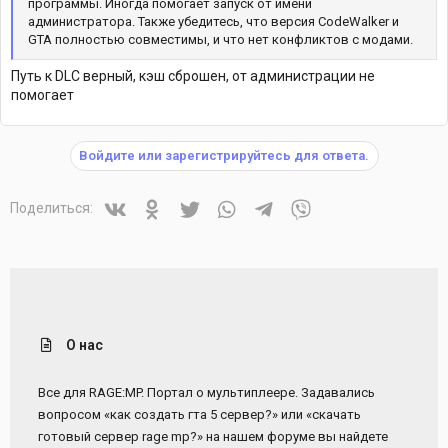
программы. Иногда помогает запуск от имени
администратора. Также убедитесь, что версия CodeWalker и
GTA полностью совместимы, и что нет конфликтов с модами.
Путь к DLC верный, кэш сброшен, от администрации не
помогает
Войдите или зарегистрируйтесь для ответа.
Vkontakte
Odnoklassniki
Twitter
WhatsApp
Telegram
Viber
Поделиться:
О нас
Все для RAGE:MP. Портал о мультиплеере. Задавались
вопросом «как создать гта 5 сервер?» или «скачать
готовый сервер rage mp?» на нашем форуме вы найдете