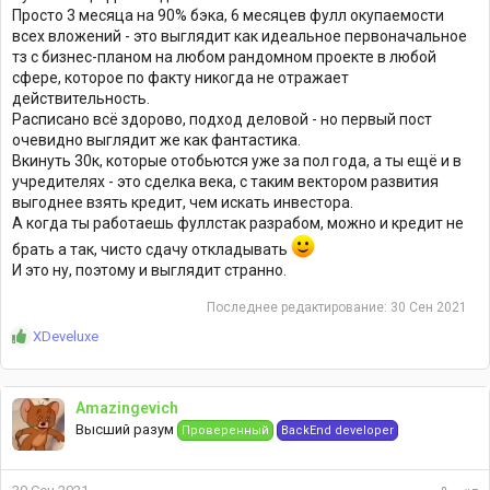
Просто 3 месяца на 90% бэка, 6 месяцев фулл окупаемости
всех вложений - это выглядит как идеальное первоначальное
тз с бизнес-планом на любом рандомном проекте в любой
сфере, которое по факту никогда не отражает
действительность.
Расписано всё здорово, подход деловой - но первый пост
очевидно выглядит же как фантастика.
Вкинуть 30к, которые отобьются уже за пол года, а ты ещё и в
учредителях - это сделка века, с таким вектором развития
выгоднее взять кредит, чем искать инвестора.
А когда ты работаешь фуллстак разрабом, можно и кредит не
брать а так, чисто сдачу откладывать
И это ну, поэтому и выглядит странно.
Последнее редактирование:
30 Сен 2021
Р
XDeveluxe
е
а
к
Amazingevich
ц
Высший разум
Проверенный
BackEnd developer
и
и
: