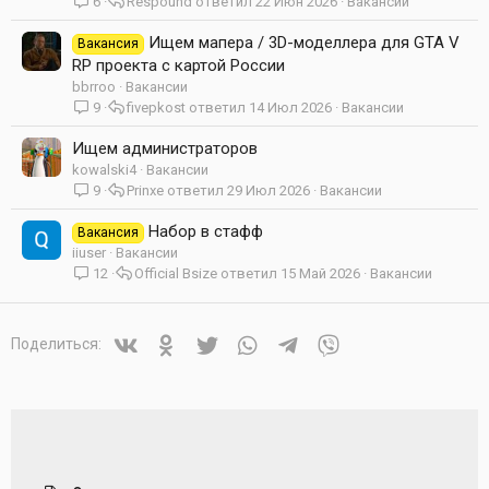
6
Respound
22 Июн 2026
Вакансии
Ищем мапера / 3D-моделлера для GTA V
Вакансия
RP проекта с картой России
bbrroo
Вакансии
9
fivepkost
14 Июл 2026
Вакансии
Ищем администраторов
kowalski4
Вакансии
9
Prinxe
29 Июл 2026
Вакансии
Набор в стафф
Вакансия
iiuser
Вакансии
12
Official Bsize
15 Май 2026
Вакансии
Vkontakte
Odnoklassniki
Twitter
WhatsApp
Telegram
Viber
Поделиться: