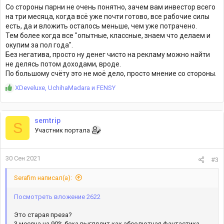
Со стороны парни не очень понятно, зачем вам инвестор всего
на три месяца, когда всё уже почти готово, все рабочие силы
есть, да и вложить осталось меньше, чем уже потрачено.
Тем более когда все "опытные, классные, знаем что делаем и
окупим за пол года".
Без негатива, просто ну денег чисто на рекламу можно найти
не делясь потом доходами, вроде.
По большому счёту это не моё дело, просто мнение со стороны.
Р
XDeveluxe
,
UchihaMadara
и
FENSY
е
а
к
semtrip
ц
S
Участник портала
и
и
:
30 Сен 2021
#3
Serafim написал(а):
Посмотреть вложение 2622
Это старая преза?
3 месяца на 90% бека выглядит как абсолютная фантастика