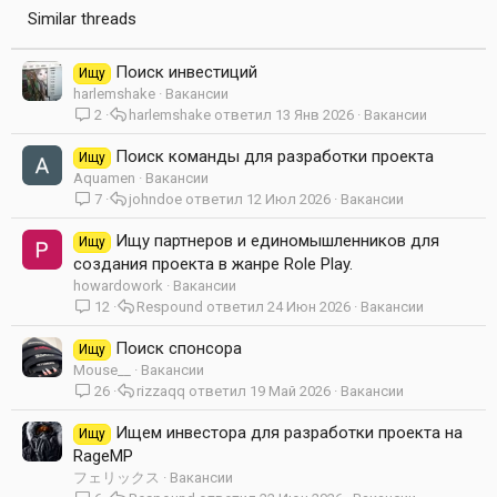
Similar threads
Поиск инвестиций
Ищу
harlemshake
Вакансии
2
harlemshake
13 Янв 2026
Вакансии
Поиск команды для разработки проекта
Ищу
Aquamen
Вакансии
7
johndoe
12 Июл 2026
Вакансии
Ищу партнеров и единомышленников для
Ищу
создания проекта в жанре Role Play.
howardowork
Вакансии
12
Respound
24 Июн 2026
Вакансии
Поиск спонсора
Ищу
Mouse__
Вакансии
26
rizzaqq
19 Май 2026
Вакансии
Ищем инвестора для разработки проекта на
Ищу
RageMP
フェリックス
Вакансии