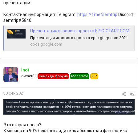
презентации.
Контактная информация: Telegram:
https://t.me/semtrip
Discord:
semtrip#5840
Презентация игрового проекта EPIC-GTARP.COM
Презентация игрового проекта epic-gtarp.com 2021
docs.google.com
Inoi
owner31
Команда форума
Moderator
VIP
30 Сен 2021
#2
Это старая преза?
3 месяца на 90% бека выглядит как абсолютная фантастика