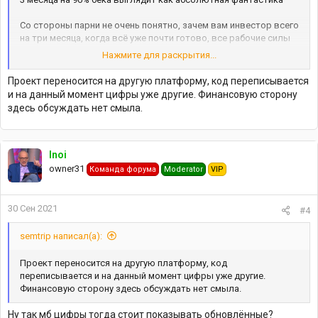
Со стороны парни не очень понятно, зачем вам инвестор всего
на три месяца, когда всё уже почти готово, все рабочие силы
есть, да и вложить осталось меньше, чем уже потрачено.
Нажмите для раскрытия...
Тем более когда все "опытные, классные, знаем что делаем и
окупим за пол года".
Проект переносится на другую платформу, код переписывается
Без негатива, просто ну денег чисто на рекламу можно найти
и на данный момент цифры уже другие. Финансовую сторону
не делясь потом доходами, вроде.
здесь обсуждать нет смыла.
По большому счёту это не моё дело, просто мнение со
стороны.
Inoi
owner31
Команда форума
Moderator
VIP
30 Сен 2021
#4
semtrip написал(а):
Проект переносится на другую платформу, код
переписывается и на данный момент цифры уже другие.
Финансовую сторону здесь обсуждать нет смыла.
Ну так мб цифры тогда стоит показывать обновлённые?