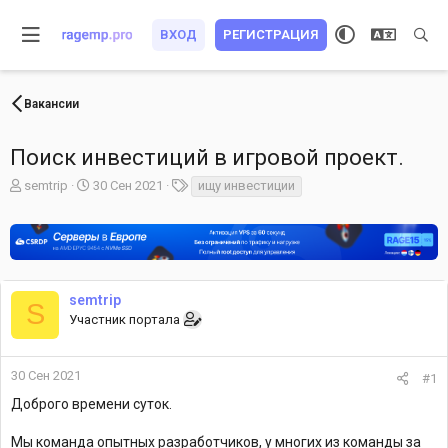
ВХОД
РЕГИСТРАЦИЯ
Вакансии
Поиск инвестиций в игровой проект.
А
Д
Т
semtrip
30 Сен 2021
ищу инвестиции
в
а
е
т
т
г
о
а
и
р
н
т
а
е
ч
semtrip
S
м
а
Участник портала
ы
л
а
30 Сен 2021
#1
Доброго времени суток.
Мы команда опытных разработчиков, у многих из команды за