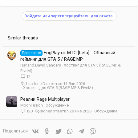
Войдите или зарегистрируйтесь для ответа.
Similar threads
FogPlay от МТС [beta] - Облачный
Проверено
гейминг для GTA 5 / RAGE:MP
Harland David Sanders
Хостинг для GTA 5 (RAGE:MP &
FiveM)
12
Lucifer elD
11 Янв 2026
Хостинг для GTA 5 (RAGE:MP & FiveM)
Реалии Rage Multiplayer
MoonFusion
Обсуждение
120
sidney
28 Янв 2026
Обсуждение
Vkontakte
Odnoklassniki
Twitter
WhatsApp
Telegram
Viber
Поделиться: