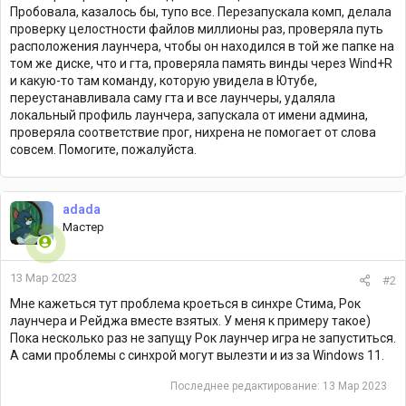
Пробовала, казалось бы, тупо все. Перезапускала комп, делала
проверку целостности файлов миллионы раз, проверяла путь
расположения лаунчера, чтобы он находился в той же папке на
том же диске, что и гта, проверяла память винды через Wind+R
и какую-то там команду, которую увидела в Ютубе,
переустанавливала саму гта и все лаунчеры, удаляла
локальный профиль лаунчера, запускала от имени админа,
проверяла соответствие прог, нихрена не помогает от слова
совсем. Помогите, пожалуйста.
adada
Мастер
13 Мар 2023
#2
Мне кажеться тут проблема кроеться в синхре Стима, Рок
лаунчера и Рейджа вместе взятых. У меня к примеру такое)
Пока несколько раз не запущу Рок лаунчер игра не запуститься.
А сами проблемы с синхрой могут вылезти и из за Windows 11.
Последнее редактирование:
13 Мар 2023