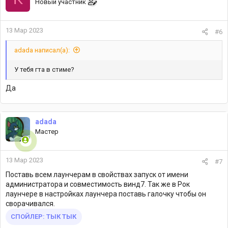
Новый участник
13 Мар 2023
#6
adada написал(а):
У тебя гта в стиме?
Да
adada
Мастер
13 Мар 2023
#7
Поставь всем лаунчерам в свойствах запуск от имени
администратора и совместимость винд7. Так же в Рок
лаунчере в настройках лаунчера поставь галочку чтобы он
сворачивался.
СПОЙЛЕР:
ТЫК ТЫК