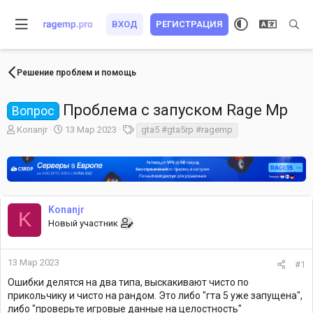
ВХОД
РЕГИСТРАЦИЯ
Решение проблем и помощь
Проблема с запуском Rage Mp
Вопрос
А
Д
Т
Konanjr
13 Мар 2023
gta5 #gta5rp #ragemp
в
а
е
т
т
г
о
а
и
р
н
т
а
е
ч
Konanjr
K
м
а
Новый участник
ы
л
а
13 Мар 2023
#1
Ошибки делятся на два типа, выскакивают чисто по
прикольчику и чисто на рандом. Это либо "гта 5 уже запущена",
либо "проверьте игровые данные на целостность"