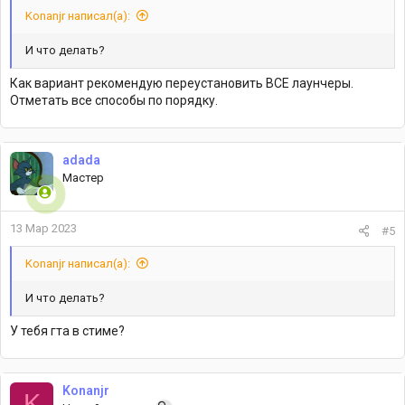
Konanjr написал(а):
И что делать?
Как вариант рекомендую переустановить ВСЕ лаунчеры.
Отметать все способы по порядку.
adada
Мастер
13 Мар 2023
#5
Konanjr написал(а):
И что делать?
У тебя гта в стиме?
Konanjr
K