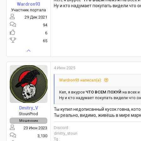
Wardron93
Ну и кто надумает покупать видели что 
Участник портала
29 Дек 2021
94
6
65
4 Июн 2025
Wardron93 написал(а):
Кеп, я вкурсе
ЧТО ВСЕМ ПОХУЙ
на всех и
Ну и кто надумает покупать видели что 
Dmitry_V
Ты купил недописанный кусок говна, кото
StounProd
Ты реально, видимо, живёшь в мире марк
Мошенник
Discord :
23 Июн 2023
dmitry_stoun
3,130
Tg :