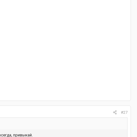
#27
всегда, привыкай.