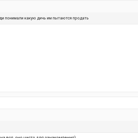
юди понимали какую дичь им пытаются продать
 на вся, оно чисто для ознакомления)