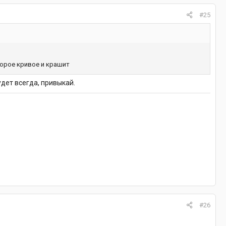
#25
оторое кривое и крашит
удет всегда, привыкай.
#26