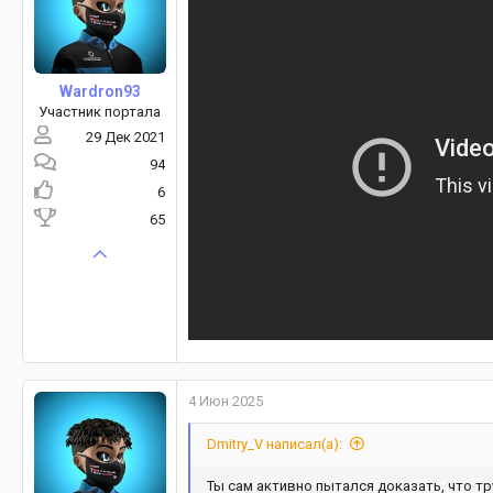
Wardron93
Участник портала
29 Дек 2021
94
6
65
4 Июн 2025
Dmitry_V написал(а):
Ты сам активно пытался доказать, что тр