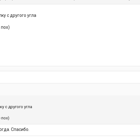
ку с другого угла
 пох)
у с другого угла
 пох)
огда. Спасибо.