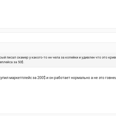
ый писал скамер у какого-то нн чела за копейки и удивлен что это кри
плейса за 50$.
Я купил маркетплейс за 200$ и он работает нормально а не это говн