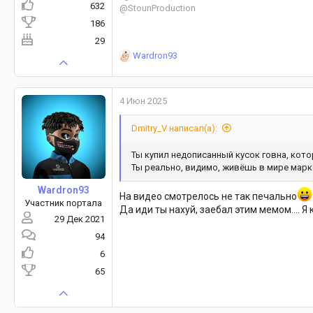
632
@StounProduction
186
29
Р
Wardron93
е
а
к
4 Июн 2025
ц
и
Dmitry_V написал(а):
и
:
Ты купил недописанный кусок говна, котор
Ты реально, видимо, живёшь в мире марке
Wardron93
На видео смотрелось не так печально
Участник портала
Да иди ты нахуй, заебал этим мемом.... 
29 Дек 2021
94
6
65