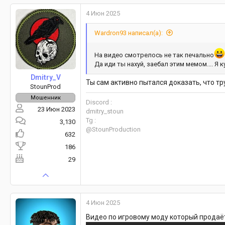
4 Июн 2025
Wardron93 написал(а):
На видео смотрелось не так печально
Да иди ты нахуй, заебал этим мемом.... Я
Dmitry_V
Ты сам активно пытался доказать, что тр
StounProd
Мошенник
Discord :
23 Июн 2023
dmitry_stoun
Tg :
3,130
@StounProduction
632
186
29
4 Июн 2025
Видео по игровому моду который продаё