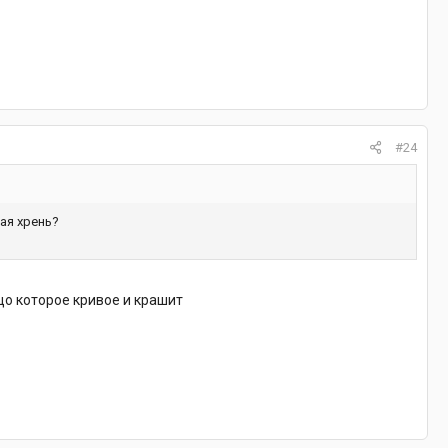
#24
вая хрень?
ецо которое кривое и крашит