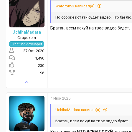
Wardron93 написал(а):
По сборке кстати будет видео, что бы л
Братан, всем похуй на твое видео будет.
UchihaMadara
Старожил
FrontEnd developer
27 Окт 2020
1,490
230
96
4 Июн 2025
UchihaMadara написал(а):
Братан, всем похуй на твое видео будет.
Кеп, я вкурсе
ЧТО ВСЕМ ПОХУЙ
на всех и