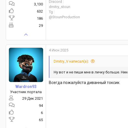
Discord :
3,130
dmitry_stoun
632
Tg :
@StounProduction
186
29
4 Июн 2025
Dmitry_V написал(а):
Ну вот и не пиши мне в личку больше. Ник
Всегда пожалуйста диванный токсик
Wardron93
Участник портала
29 Дек 2021
94
6
65