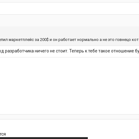
 купил маркетплейс за 200$ и он работает нормально а не это говнецо к
уд разработчика ничего не стоит. Теперь к тебе такое отношение б
тся