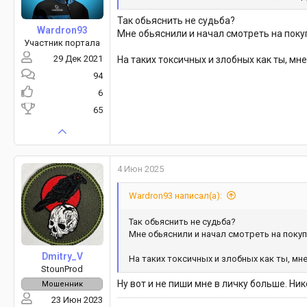
Так обьяснить не судьба?
Wardron93
Мне обьяснили и начал смотреть на покуп
Участник портала
29 Дек 2021
На таких токсичных и злобных как ты, мне
94
6
65
4 Июн 2025
Wardron93 написал(а):
Так обьяснить не судьба?
Мне обьяснили и начал смотреть на покупк
Dmitry_V
На таких токсичных и злобных как ты, мне
StounProd
Ну вот и не пиши мне в личку больше. Ник
Мошенник
23 Июн 2023