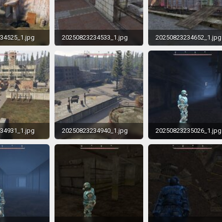
34525_1.jpg
20250823234533_1.jpg
20250823234652_1.jpg
620.4 KB · Просмотры: 275
615.6 KB · Просмотры: 265
34931_1.jpg
20250823234940_1.jpg
20250823235026_1.jpg
683.9 KB · Просмотры: 260
613.8 KB · Просмотры: 278