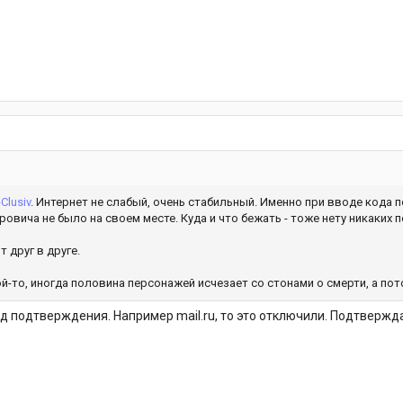
-Clusiv
. Интернет не слабый, очень стабильный. Именно при вводе кода 
овича не было на своем месте. Куда и что бежать - тоже нету никаких 
 друг в друге.
ой-то, иногда половина персонажей исчезает со стонами о смерти, а по
од подтверждения. Например mail.ru, то это отключили. Подтвержд