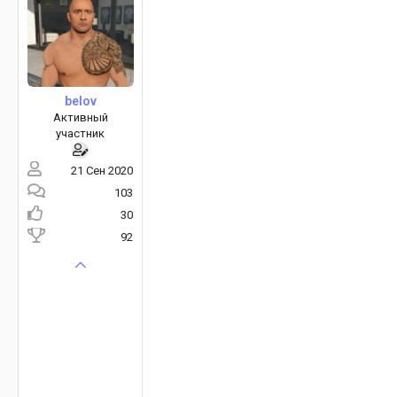
belov
Активный
участник
21 Сен 2020
103
30
92