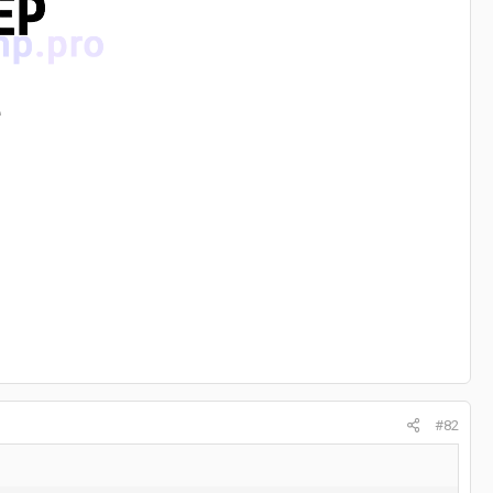
e
#82