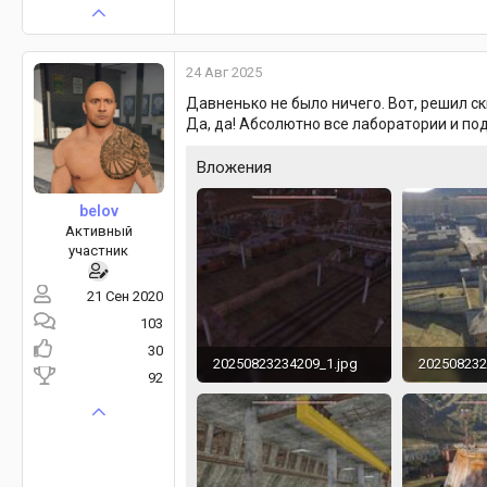
24 Авг 2025
Давненько не было ничего. Вот, решил с
Да, да! Абсолютно все лаборатории и по
Вложения
belov
Активный
участник
21 Сен 2020
103
30
20250823234209_1.jpg
202508232
92
342 KB · Просмотры: 300