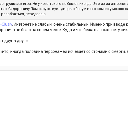
о грузилась игра. Ни у кого такого не было никогда. Это из-за интернет
и к Сидоровичу. Там отсутствует дверь с боку и в его комнату можно за
о разобраться, переделаю.
-Clusiv
. Интернет не слабый, очень стабильный. Именно при вводе 
овича не было на своем месте. Куда и что бежать - тоже нету ник
т друг в друге.
ой-то, иногда половина персонажей исчезает со стонами о смерти, 