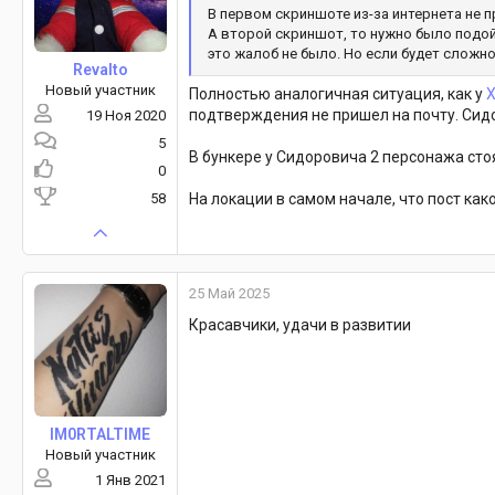
В первом скриншоте из-за интернета не пр
А второй скриншот, то нужно было подойт
это жалоб не было. Но если будет сложн
Revalto
Новый участник
Полностью аналогичная ситуация, как у
X
подтверждения не пришел на почту. Сидор
19 Ноя 2020
5
В бункере у Сидоровича 2 персонажа стоя
0
58
На локации в самом начале, что пост как
25 Май 2025
Красавчики, удачи в развитии
IM0RTALTIME
Новый участник
1 Янв 2021