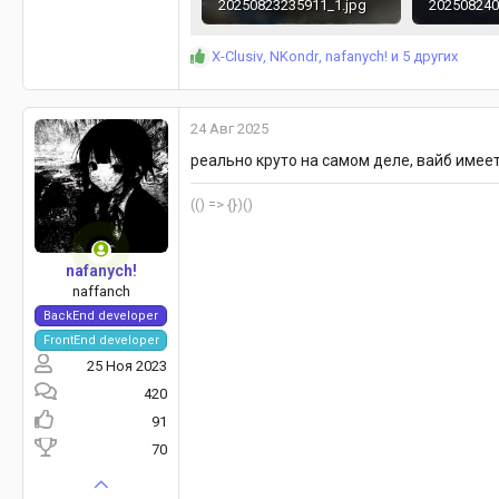
20250823235911_1.jpg
202508240
552.3 KB · Просмотры: 250
Р
X-Clusiv
,
NKondr
,
nafanych!
и 5 других
е
а
к
24 Авг 2025
ц
и
реально круто на самом деле, вайб имеет
и
:
(() => {})()
nafanych!
naffanch
BackEnd developer
FrontEnd developer
25 Ноя 2023
420
91
70