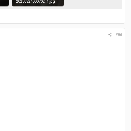
20250824000702_1.jpg
360.7 KB · Просмотры: 219
469 KB · Просмотры: 226
#86