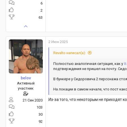
6
2
63
2 Июн 2025
Revalto написал(а):
Полностью аналогичная ситуация, как у
X
подтверждения не пришел на почту. Сидор
belov
В бункере у Сидоровича 2 персонажа стоят
Активный
участник
На локации в самом начале, что пост как
Из-за того, что некоторым не приходят к
21 Сен 2020
103
30
92