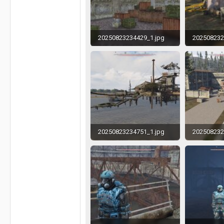
20250823234429_1.jpg
202508232
665.4 KB · Просмотры: 282
20250823234751_1.jpg
202508232
371.1 KB · Просмотры: 276