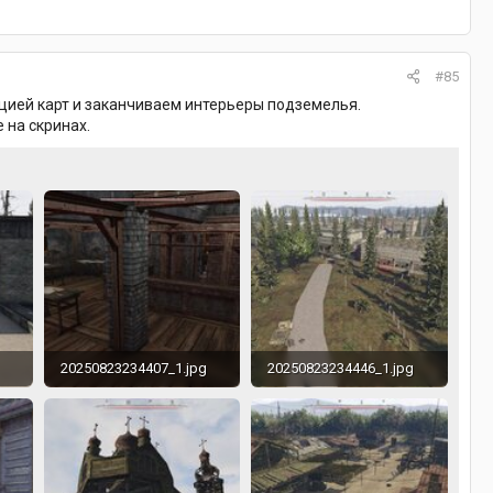
#85
ацией карт и заканчиваем интерьеры подземелья.
 на скринах.
20250823234407_1.jpg
20250823234446_1.jpg
477.3 KB · Просмотры: 297
448 KB · Просмотры: 293
693.4 KB · Просмотры: 277