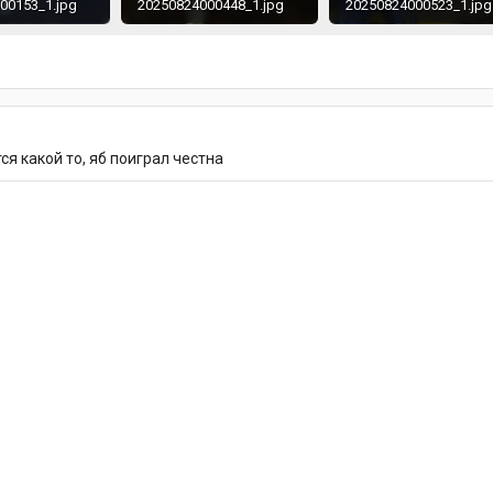
00153_1.jpg
20250824000448_1.jpg
20250824000523_1.jpg
198.2 KB · Просмотры: 229
293.8 KB · Просмотры: 240
ся какой то, яб поиграл честна