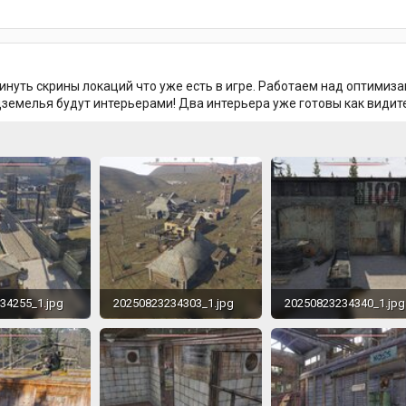
кинуть скрины локаций что уже есть в игре. Работаем над оптимиз
дземелья будут интерьерами! Два интерьера уже готовы как видите
34255_1.jpg
20250823234303_1.jpg
20250823234340_1.jpg
558.8 KB · Просмотры: 283
633.5 KB · Просмотры: 296