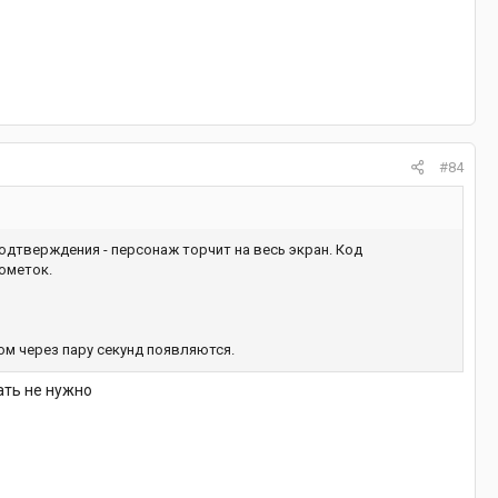
#84
подтверждения - персонаж торчит на весь экран. Код
пометок.
том через пару секунд появляются.
ать не нужно