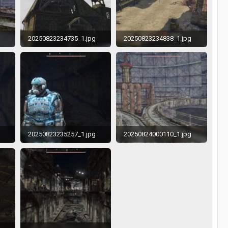
20250823234735_1.jpg
20250823234838_1.jpg
448.6 KB · Просмотры: 274
293.3 KB · Просмотры: 269
619.4 KB · Просмотры: 267
20250823235257_1.jpg
20250824000110_1.jpg
235.9 KB · Просмотры: 267
294.3 KB · Просмотры: 265
600.8 KB · Просмотры: 248