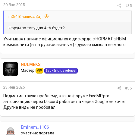
20 Янв 2025
#35
m0v1l3 написал(а):
Форум по типу для AltV будет?
Учитывая наличие официального дискорда с НОРМАЛЬНЫМ
коммьюнити (в т.ч русскоязычным) - думаю смысла не много.
NULMEKS
Мастер
VIP
BackEnd developer
23 Янв 2025
#36
Подметил такую проблему, что на форуме FiveMP.pro
авторизацию через Discord работает а через Google не хочет.
Другие виды не пробовал.
Eminem_1106
Участник портала