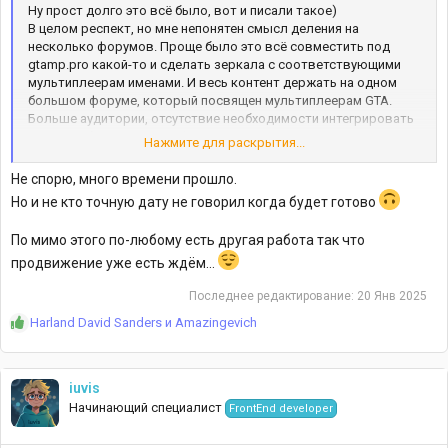
Ну прост долго это всё было, вот и писали такое)
В целом респект, но мне непонятен смысл деления на
несколько форумов. Проще было это всё совместить под
gtamp.pro какой-то и сделать зеркала с соответствующими
мультиплеерам именами. И весь контент держать на одном
большом форуме, который посвящен мультиплеерам GTA.
Больше аудитории, отсутствие необходимости интегрировать
между собой несколько форумов, да и в целом проще
Нажмите для раскрытия...
поддерживать.
Но тут как бы хозяин - барин, всё равно молодец и желаем
Не спорю, много времени прошло.
успехов.
Но и не кто точную дату не говорил когда будет готово
По мимо этого по-любому есть другая работа так что
продвижение уже есть ждём...
Последнее редактирование:
20 Янв 2025
Р
Harland David Sanders
и
Amazingevich
е
а
к
iuvis
ц
Начинающий специалист
FrontEnd developer
и
и
: