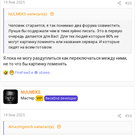
19 Янв 2025
#33
NULMEKS написал(а):
Человек старается, я так понимаю два форума совместить.
Лучше бы подержали чем в теме хуйню писать. Это в первую
очередь делается для Вас!. Для тех людей которые 80% не
могут картинку поменять или названия сервера. И которые
сидят на всем готовом.
Я пока не могу раздуплиться как переключаться между ними,
не то что бы картинку поменять
Р
FireFeed
и
🐝 ubees
е
а
к
NULMEKS
ц
Мастер
VIP
BackEnd developer
и
и
:
19 Янв 2025
#34
Amazingevich написал(а):