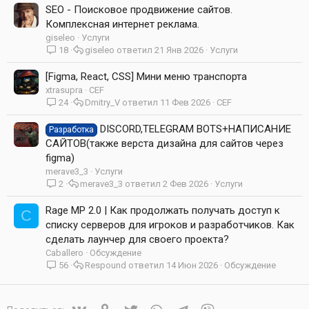
SEO - Поисковое продвижение сайтов.
Комплексная интернет реклама.
giseleo
Услуги
18
giseleo
21 Янв 2026
Услуги
[Figma, React, CSS] Мини меню транспорта
xtrasupra
CEF
24
Dmitry_V
11 Фев 2026
CEF
DISCORD,TELEGRAM BOTS+НАПИСАНИЕ
Разработка
САЙТОВ(также верста дизайна для сайтов через
figma)
merave3_3
Услуги
2
merave3_3
2 Фев 2026
Услуги
Rage MP 2.0 | Как продолжать получать доступ к
C
списку серверов для игроков и разработчиков. Как
сделать лаунчер для своего проекта?
Caballero
Обсуждение
56
Respound
14 Июн 2026
Обсуждение