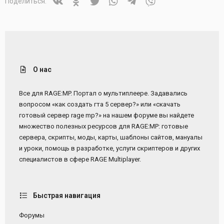
Vkontakte
Odnoklassniki
Twitter
WhatsApp
Telegram
Viber
Поделиться:
О нас
Все для RAGE:MP. Портал о мультиплеере. Задавались
вопросом «как создать гта 5 сервер?» или «скачать
готовый сервер rage mp?» на нашем форуме вы найдете
множество полезных ресурсов для RAGE:MP: готовые
сервера, скрипты, моды, карты, шаблоны сайтов, мануалы
и уроки, помощь в разработке, услуги скриптеров и других
специалистов в сфере RAGE Multiplayer.
Быстрая навигация
Форумы