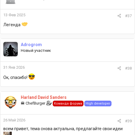
13 Фев 2025
#37
Легенда
Adrogrom
Новый участник
31 Янв 2026
#38
Ок, спасибо!
Harland David Sanders
🍔 ChefBurger
Команда форума
High developer
26 Май 2026
#39
всем привет, тема снова актуальна, предлагайте свои идеи