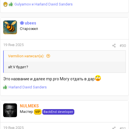
Р
Gulyamov
и
Harland David Sanders
е
а
к
🐝 ubees
ц
Старожил
и
и
:
19 Янв 2025
#30
Vermilion написал(а):
alt:V будет?
Это название и далее mp.pro Могу отдать в дар
Р
Harland David Sanders
е
а
к
NULMEKS
ц
Мастер
VIP
BackEnd developer
и
и
:
19 Янв 2025
#31