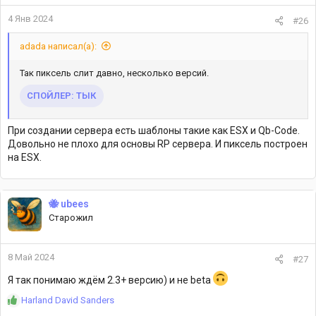
4 Янв 2024
#26
adada написал(а):
Так пиксель слит давно, несколько версий.
СПОЙЛЕР:
ТЫК
При создании сервера есть шаблоны такие как ESX и Qb-Code.
Довольно не плохо для основы RP сервера. И пиксель построен
на ESX.
🐝 ubees
Старожил
8 Май 2024
#27
Я так понимаю ждём 2.3+ версию) и не beta
Р
Harland David Sanders
е