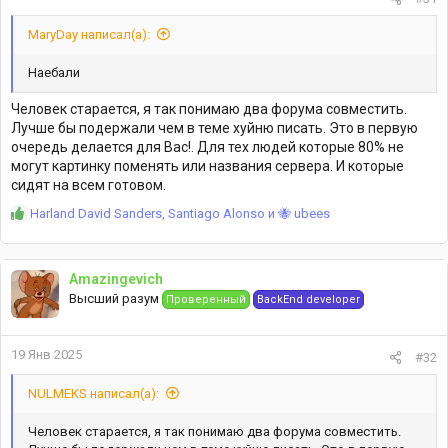
MaryDay написал(а):
Наебали
Человек старается, я так понимаю два форума совместить.
Лучше бы подержали чем в теме хуйню писать. Это в первую
очередь делается для Вас!. Для тех людей которые 80% не
могут картинку поменять или названия сервера. И которые
сидят на всем готовом.
Р
Harland David Sanders
,
Santiago Alonso
и
🐝 ubees
е
а
к
Amazingevich
ц
Высший разум
Проверенный
BackEnd developer
и
и
:
19 Янв 2025
#32
NULMEKS написал(а):
Человек старается, я так понимаю два форума совместить.