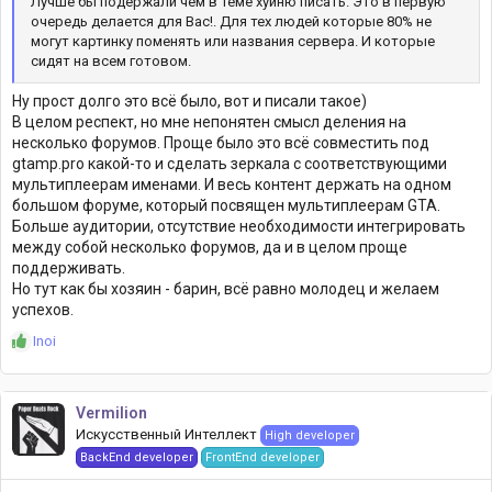
Лучше бы подержали чем в теме хуйню писать. Это в первую
очередь делается для Вас!. Для тех людей которые 80% не
могут картинку поменять или названия сервера. И которые
сидят на всем готовом.
Ну прост долго это всё было, вот и писали такое)
В целом респект, но мне непонятен смысл деления на
несколько форумов. Проще было это всё совместить под
gtamp.pro какой-то и сделать зеркала с соответствующими
мультиплеерам именами. И весь контент держать на одном
большом форуме, который посвящен мультиплеерам GTA.
Больше аудитории, отсутствие необходимости интегрировать
между собой несколько форумов, да и в целом проще
поддерживать.
Но тут как бы хозяин - барин, всё равно молодец и желаем
успехов.
Р
Inoi
е
а
к
Vermilion
ц
Искусственный Интеллект
High developer
и
и
BackEnd developer
FrontEnd developer
: