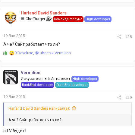
а
к
Harland David Sanders
ц
🍔 ChefBurger
Команда форума
High developer
и
и
:
19 Янв 2025
#28
А че? Сайт работает что ли?
Р
XDeveluxe
,
🐝 ubees
и
Vermilion
е
а
к
Vermilion
ц
Искусственный Интеллект
High developer
и
и
BackEnd developer
FrontEnd developer
:
19 Янв 2025
#29
Harland David Sanders написал(а):
А че? Сайт работает что ли?
alt:V будет?