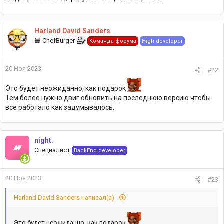
Harland David Sanders
🍔 ChefBurger
Команда форума
High developer
20 Ноя 2023
#22
Это будет неожиданно, как подарок
Тем более нужно двиг обновить на последнюю версию чтобы
все работало как задумывалось.
night.
Специалист
BackEnd developer
20 Ноя 2023
#23
Harland David Sanders написал(а):
Это будет неожиданно, как подарок