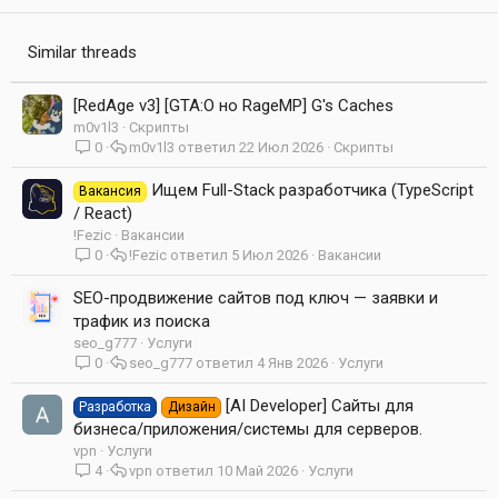
Similar threads
[RedAge v3] [GTA:O но RageMP] G's Caches
m0v1l3
Скрипты
0
m0v1l3
22 Июл 2026
Скрипты
Ищем Full-Stack разработчика (TypeScript
Вакансия
/ React)
!Fezic
Вакансии
0
!Fezic
5 Июл 2026
Вакансии
SEO-продвижение сайтов под ключ — заявки и
трафик из поиска
seo_g777
Услуги
0
seo_g777
4 Янв 2026
Услуги
[AI Developer] Сайты для
Разработка
Дизайн
бизнеса/приложения/системы для серверов.
vpn
Услуги
4
vpn
10 Май 2026
Услуги