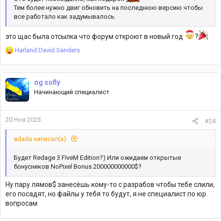
Тем более нужно двиг обновить на последнюю версию чтобы
все работало как задумывалось.
это щас была отсылка что форум откроют в новый год
?
Р
Harland David Sanders
е
а
к
og sofly
ц
Начинающий специалист
и
и
:
20 Ноя 2023
#24
adada написал(а):
Будет Redage 3 FIveM Edition?) Или ожидаем открытые
бонусников NoPixel Bonus 200000000000$?
Ну пару лямов$ занесёшь кому-то с разрабов чтобы тебе слили,
его посадят, но файлы у тебя то будут, я не специалист по юр.
вопросам