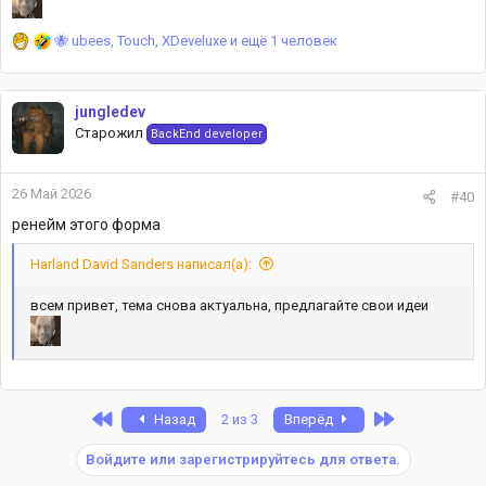
Р
🐝 ubees
,
Touch
,
XDeveluxe
и ещё 1 человек
е
а
к
jungledev
ц
Старожил
BackEnd developer
и
и
:
26 Май 2026
#40
ренейм этого форма
Harland David Sanders написал(а):
всем привет, тема снова актуальна, предлагайте свои идеи
First
Last
Назад
2 из 3
Вперёд
Войдите или зарегистрируйтесь для ответа.