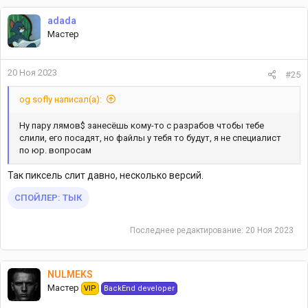
adada
Мастер
20 Ноя 2023
#25
og sofly написал(а):
Ну пару лямов$ занесёшь кому-то с разрабов чтобы тебе
слили, его посадят, но файлы у тебя то будут, я не специалист
по юр. вопросам
Так пиксель слит давно, несколько версий.
СПОЙЛЕР:
ТЫК
Последнее редактирование:
20 Ноя 2023
NULMEKS
Мастер
VIP
BackEnd developer