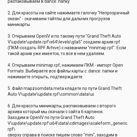
распаковываем в:dance: папку
2. Для красоты на сайте нажимаете галочку "Непрозрачный
океан" - скачиваем тайтлы для дальних прогрузов
миникарты
3. Открываем OpenIV и по такому пути "Grand Theft Auto
V\update\update.rpf\x64\levels\gta5" создаем архив rpf
(ПКМ-создать-RPF Arhive) с названием "minimap.rpf". Если
такой архив уже имеется, то все в нем удаляем.
4. Открываем minimap.rpf, нажимаем ПКМ - импорт Open
Formats. Выбираете все файлы карты с :dance: папки и
нажимаете открыть, подтверждаете.
5. Файл mapzoomdata.meta кладете по пути Grand Theft
Auto V\update\update.rpf\common\data\ui
6. Для красоты миникарты, распаковываем с второго
архива который мы скачали с сайта 6 картинок.
Заходим в OpenIV по пути Grand Theft Auto
V\update\update.rpf\x64\data\cdimages\scaleform_generic.
rpf\
сверху справа в поиске пишем слово "mini", заходим в