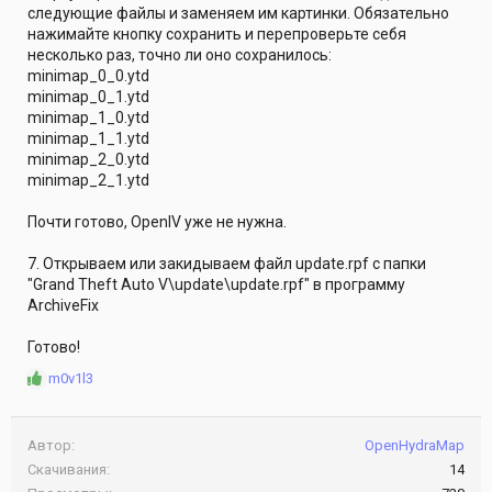
следующие файлы и заменяем им картинки. Обязательно
нажимайте кнопку сохранить и перепроверьте себя
несколько раз, точно ли оно сохранилось:
minimap_0_0.ytd
minimap_0_1.ytd
minimap_1_0.ytd
minimap_1_1.ytd
minimap_2_0.ytd
minimap_2_1.ytd
Почти готово, OpenIV уже не нужна.
7. Открываем или закидываем файл update.rpf с папки
"Grand Theft Auto V\update\update.rpf" в программу
ArchiveFix
Готово!
Р
m0v1l3
е
а
к
Автор
OpenHydraMap
ц
Скачивания
14
и