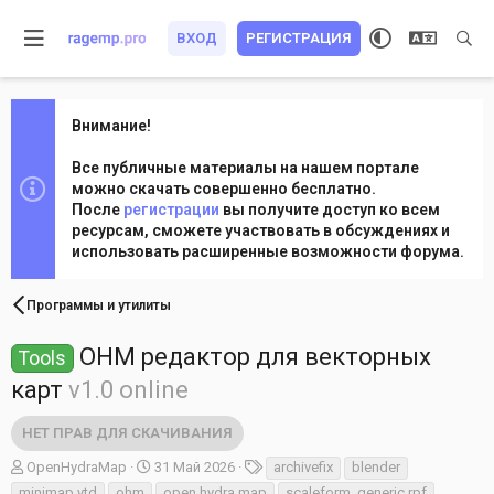
ВХОД
РЕГИСТРАЦИЯ
Внимание!
Все публичные материалы на нашем портале
можно скачать совершенно бесплатно.
После
регистрации
вы получите доступ ко всем
ресурсам, сможете участвовать в обсуждениях и
использовать расширенные возможности форума.
Программы и утилиты
OHM редактор для векторных
Tools
карт
v1.0 online
НЕТ ПРАВ ДЛЯ СКАЧИВАНИЯ
А
Д
Т
OpenHydraMap
31 Май 2026
archivefix
blender
в
а
е
minimap ytd
ohm
open hydra map
scaleform_generic.rpf