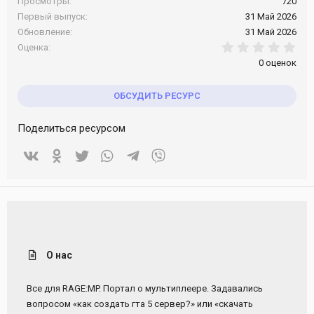
Просмотры
720
и
:
Первый выпуск
31 Май 2026
Обновление
31 Май 2026
0.0
Оценка
0 оценок
ОБСУДИТЬ РЕСУРС
Поделиться ресурсом
Vkontakte
Odnoklassniki
Twitter
WhatsApp
Telegram
Viber
О нас
Все для RAGE:MP. Портал о мультиплеере. Задавались
вопросом «как создать гта 5 сервер?» или «скачать