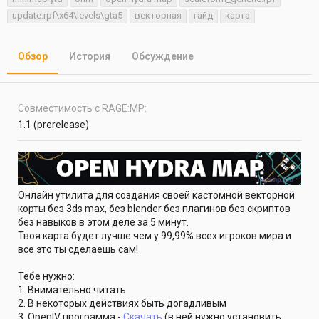
т
т
г
update.rpf\x64\levels\gta5
векторная
гайд
карта
о
а
и
р
с
о
Обзор
История
Обсуждение
з
д
а
н
Совместимость с RAGE:MP
и
я
1.1 (prerelease)
Онлайн утилита для создания своей кастомной векторной
корты без 3ds max, без blender без плагинов без скриптов
без навыков в этом деле за 5 минут.
Твоя карта будет лучше чем у 99,99% всех игроков мира и
все это ты сделаешь сам!
Тебе нужно:
1. Внимательно читать
2. В некоторых действиях быть догадливым
3. OpenIV программа -
Скачать
(в ней нужно установить