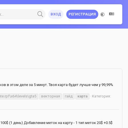
ВХОД
РЕГИСТРАЦИЯ
в в этом деле за 5 минут. Твоя карта будет лучше чем у 99,99%
te.rpf\x64\levels\gta5
векторная
гайд
карта
Категория:
0$ (1 день) Добавление меток на карту - 1 тип меток 20$ +0.5$