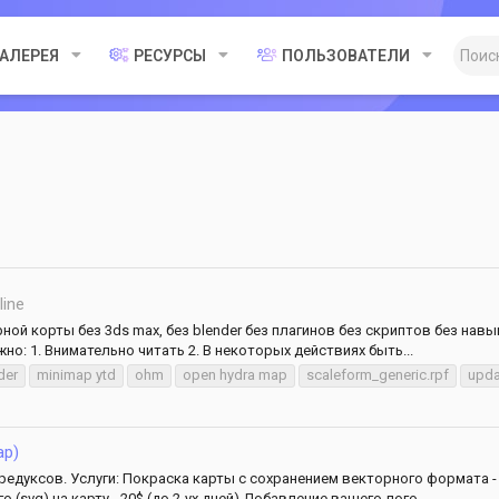
ГАЛЕРЕЯ
РЕСУРСЫ
ПОЛЬЗОВАТЕЛИ
line
й корты без 3ds max, без blender без плагинов без скриптов без навыко
жно: 1. Внимательно читать 2. В некоторых действиях быть...
der
minimap ytd
ohm
open hydra map
scaleform_generic.rpf
upda
ap)
дуксов. Услуги: Покраска карты с сохранением векторного формата - 10
 (svg) на карту - 20$ (до 2-ух дней) Добавление вашего лого...