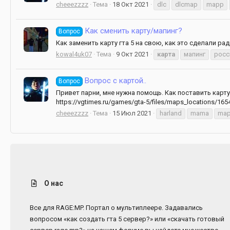
cheeezzzz
Тема
18 Окт 2021
dlc
dlcmap
mapp
Как сменить карту/мапинг?
Вопрос
Как заменить карту гта 5 на свою, как это сделали ра
kowal4uk07
Тема
9 Окт 2021
карта
мапинг
росс
Вопрос с картой..
Вопрос
Привет парни, мне нужна помощь. Как поставить карту 
https://vgtimes.ru/games/gta-5/files/maps_locations/165
cheeezzzz
Тема
15 Июл 2021
harland
mama
ma
О нас
Все для RAGE:MP. Портал о мультиплеере. Задавались
вопросом «как создать гта 5 сервер?» или «скачать готовый