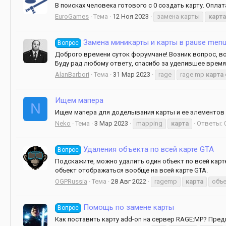
В поисках человека готового с 0 создать карту. Опл
EuroGames
Тема
12 Ноя 2023
замена карты
карта
Замена миникарты и карты в pause men
Вопрос
Доброго времени суток форумчане! Возник вопрос, воз
Буду рад любому ответу, спасибо за уделившее время;
AlanBarbori
Тема
31 Мар 2023
rage
rage mp
карта
Ищем мапера
N
Ищем мапера для доделывания карты и ее элементов п
Neko
Тема
3 Мар 2023
mapping
карта
Ответы: 
Удаления объекта по всей карте GTA
Вопрос
Подскажите, можно удалить один объект по всей карте
объект отображаться вообще на всей карте GTA.
OGPRussia
Тема
28 Авг 2022
ragemp
карта
объ
Помощь по замене карты
Вопрос
Как поставить карту add-on на сервер RAGE:MP? Пред