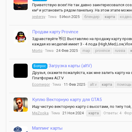
Приветствую всех! Не так давно заинтересовался соз
км² и установить рядом панельку. На этом этапе можно
jestersy
Тема
5 Июл 2025
блендер
карта
кодво
Продам карту Province
Здравствуйте 👋🏻 Выставляю на продажу карту прови
каждая из моделей имеет 3 - 4 лода (High,Med,Low,Vlo
Mortq
Тема
24 Фев 2025
map
province
russia
Загрузка карты (altV)
Вопрос
Друзья, скажите пожалуйста, как мне залить карту на 
Платформа ALT:V
Ecomegor
Тема
11 Фев 2025
alt:v
карта
помощь
Куплю Векторную карту для GTA5
Ищу чистую векторную карту с высотами, по типу той
MeZooka
Тема
21 Ноя 2024
карта
Ответы: 4
Фор
Маппинг карты