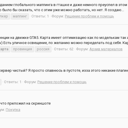
данием глобального маппинга в гташке и даже немного преуспел в этом
 было бы сказать, что с этим уже можно работать, но нет. Я создаю...
лкер
маппинг
Ответы: 1
Форум:
Решение проблем и помощь
нции на движке GTA5. Карта имеет оптимизацию как по моделькам так 
w) Есть уличное освещение, по желанию можно переделать под себя. Карт
карта
провинция
россия
Ответы: 62
Форум:
Архив материалов
сервер чистый? Я просто спавнюсь в пустоте, изза этого никакие плагин
Ответы: 1
Форум:
Решение проблем и помощь
, что приложил на скриншоте
ум:
Покупка