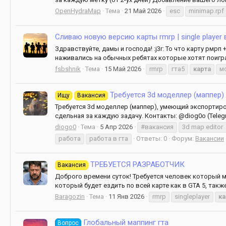
OpenHydraMap
Тема
21 Май 2026
esc
minimap.rpf
Сливаю новую версию карты rmrp | single player 
Здравствуйте, дамы и господа! :j3r: То что карту рм
наживались на обычных ребятах которые хотят поиграт
fsbshnik
Тема
15 Май 2026
rmrp
гта5
карта
м
Требуется 3d моделлер (маппер)
Ищу
Вакансия
Требуется 3d моделлер (маппер), умеющий экспортиров
сдельная за каждую задачу. Контакты: @diog0o (Telegr
diogo0
Тема
5 Апр 2026
#вакансия
3d map editor
работа
работа в гта
Ответы: 0
Форум:
Вакансии
ТРЕБУЕТСЯ РАЗРАБОТЧИК
Вакансия
Доброго времени суток! Требуется человек который 
который будет ездить по всей карте как в GTA 5, такж
Baragozin
Тема
11 Янв 2026
rmrp
singleplayer
ка
Глобальный маппинг гта
Вопрос