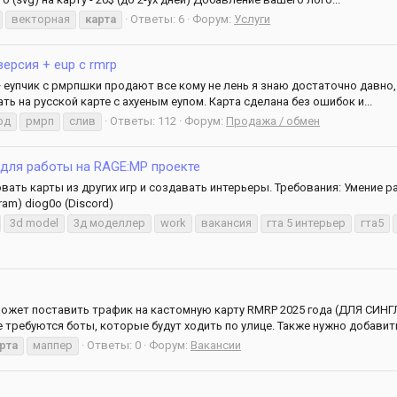
векторная
карта
Ответы: 6
Форум:
Услуги
версия + eup с rmrp
рп + еупчик с рмрпшки продают все кому не лень я знаю достаточно давн
ь на русской карте с ахуеным еупом. Карта сделана без ошибок и...
од
рмрп
слив
Ответы: 112
Форум:
Продажа / обмен
 для работы на RAGE:MP проекте
ать карты из других игр и создавать интерьеры. Требования: Умение р
am) diog0o (Discord)
3d model
3д моделлер
work
вакансия
гта 5 интерьер
гта5
может поставить трафик на кастомную карту RMRP 2025 года (ДЛЯ СИНГ
е требуются боты, которые будут ходить по улице. Также нужно добавить
рта
маппер
Ответы: 0
Форум:
Вакансии