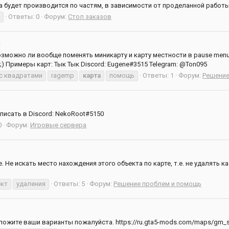
ата будет производится по частям, в зависимости от проделанной рабо
Ответы: 0
Форум:
Стол заказов
u
можно ли вообще поменять миникарту и карту местности в pause menu на
) Примеры карт: Тык Тык Discord: Eugene#3515 Telegram: @Ton095
с квадратами
ragemp
карта
помощь
Ответы: 1
Форум:
Решение
исать в Discord: NekoRoot#5150
0
Форум:
Игровые сервера
. Не искать место нахождения этого объекта по карте, т.е. не удалять
ект
удаления
Ответы: 5
Форум:
Решение проблем и помощь
ложите ваши варианты пожалуйста. https://ru.gta5-mods.com/maps/gm_s