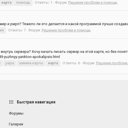
карта
помощь
Ответы: 1
Форум:
Решение проблем и помощь
дмир и рмрп? Тяжело ли это делается и какой программой лучше создава
ия
Ответы: 7
Форум:
Решение проблем и помощь
внутрь сервера? Хочу начать писать сервер на этой карте, но без поняти
49-yuzhnyy-yankton-apokalipsis.html
p
papa
замена карты
карта
Ответы: 6
Форум:
Решение проблем
Быстрая навигация
Форумы
Галерея