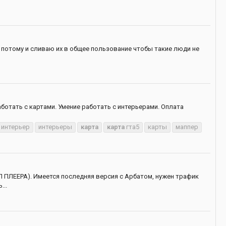
о, потому и сливаю их в общее пользование чтобы такие люди не
аботать с картами. Умение работать с интерьерами. Оплата
интерьер
интерьеры
карта
карта
гта5
карты
маппер
Л ПЛЕЕРА). Имеется последняя версия с Арбатом, нужен трафик
...