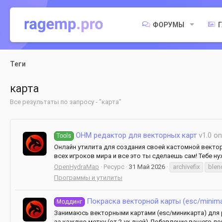
ФОРУМЫ
Теги
карта
Все результаты по запросу - "карта"
OHM редактор для векторных карт
v1.0 on
Tools
Онлайн утилита для создания своей кастомной векторно
всех игроков мира и все это ты сделаешь сам! Тебе ну
OpenHydraMap
Ресурс
31 Май 2026
archivefix
blen
Программы и утилиты
Покраска векторной карты (esc/minim
Моддинг
Занимаюсь векторными картами (esc/миникарта) для ре
за каждую метку (от 2-ух дней) Добавление вашего лого