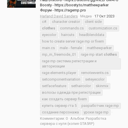
Boosty - https://boosty.to/matthewparker
Форум - https://ragemp.pro
Harland David Sanders
Медиа
17 Окт 2023
c#.
character creator
client side
clothes
commands.cs
customization.cs
eyecolor
haircuts
headblenddata
how to create server rage mp or fivem
main.cs
male - female
matthewparker
mp_m_freemode_01
rage mp start
clothes
rage mp система регистрации и
авторизации
rage.elements.player
remoteevents.cs
setcomponentvariation
seteyecolor
setfacefeature
sethaircolor
skinmix
волосы одежда при регистрации
как создать сервер fivem
купить сервер гта 5
разработчик rage mp
создание персонажа
уроки rage mp
Комментарии: 0
Альбом: Разработка
сервера с нуля (копия GTA5RP)