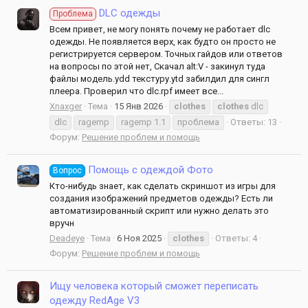
DLC одежды
Проблема
Всем привет, не могу понять почему не работает dlc
одежды. Не появляется верх, как будто он просто не
регистрируется сервером. Точных гайдов или ответов
на вопросы по этой нет, Скачал alt:V - закинул туда
файлы модель.ydd текстуру.ytd забилдил для сингл
плеера. Проверил что dlc.rpf имеет все...
Xnaxger
Тема
15 Янв 2026
clothes
clothes
dlc
dlc
ragemp
ragemp 1.1
проблема
Ответы: 13
Форум:
Решение проблем и помощь
Помощь с одеждой Фото
Вопрос
Кто-нибудь знает, как сделать скриншот из игры для
создания изображений предметов одежды? Есть ли
автоматизированный скрипт или нужно делать это
вручн
Deadeye
Тема
6 Ноя 2025
clothes
Ответы: 4
Форум:
Решение проблем и помощь
Ищу человека который сможет переписать
одежду RedAge V3