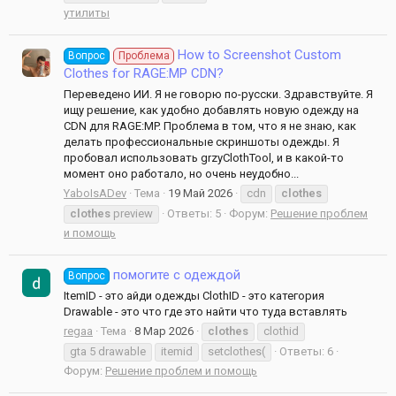
утилиты
How to Screenshot Custom
Вопрос
Проблема
Clothes for RAGE:MP CDN?
Переведено ИИ. Я не говорю по-русски. Здравствуйте. Я
ищу решение, как удобно добавлять новую одежду на
CDN для RAGE:MP. Проблема в том, что я не знаю, как
делать профессиональные скриншоты одежды. Я
пробовал использовать grzyClothTool, и в какой-то
момент оно работало, но очень неудобно...
YaboIsADev
Тема
19 Май 2026
cdn
clothes
clothes
preview
Ответы: 5
Форум:
Решение проблем
и помощь
помогите с одеждой
Вопрос
ItemID - это айди одежды ClothID - это категория
Drawable - это что где это найти что туда вставлять
regaa
Тема
8 Мар 2026
clothes
clothid
gta 5 drawable
itemid
setclothes(
Ответы: 6
Форум:
Решение проблем и помощь