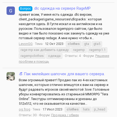
.dlc одежда на сервере RageMP
Вопрос
привет всем, У меня есть одежда .dlc версии,
client_packages\game_resources\dlcpacks : которая
находится здесь. В Гугле искал и на английском и на
русском. Пользовался ragemppro сайтом, где было
видео и там было показано как закинуть одежду на уже
готовый сервер redage. А мне нужно чтобы я...
LevonGG
Тема
12 Окт 2023
clothes
gta
gta5
rage mp как добавить одежду
ragemp
ragemp1.1
ragempclothes
одежда
Ответы: 4
Форум:
Решение
проблем и помощь
👒 Пак милейших шапочек для вашего сервера.
Всем огромный привет! Продаю пак из 4-ех кастомных
шапочек, которые отлично впишутся к вам на сервер и
будут радовать игроков своей милотой :love: Головные
уборы конвертировались из старенькой MMORPG "Tera
Online". Текстуры оптимизированы и урезаны до
512x512, что не сказывается на качестве...
og frog
Тема
17 Июл 2023
clothes
hats
p_head
Ответы: 30
Форум:
Продажа / обмен