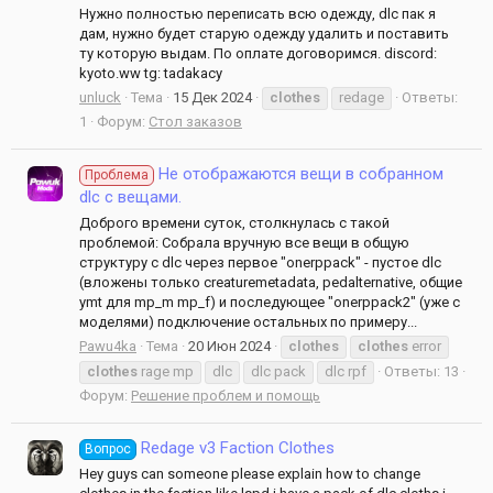
Нужно полностью переписать всю одежду, dlc пак я
дам, нужно будет старую одежду удалить и поставить
ту которую выдам. По оплате договоримся. discord:
kyoto.ww tg: tadakacy
unluck
Тема
15 Дек 2024
clothes
redage
Ответы:
1
Форум:
Стол заказов
Не отображаются вещи в собранном
Проблема
dlc с вещами.
Доброго времени суток, столкнулась с такой
проблемой: Собрала вручную все вещи в общую
структуру с dlc через первое "onerppack" - пустое dlc
(вложены только creaturemetadata, pedalternative, общие
ymt для mp_m mp_f) и последующее "onerppack2" (уже с
моделями) подключение остальных по примеру...
Pawu4ka
Тема
20 Июн 2024
clothes
clothes
error
clothes
rage mp
dlc
dlc pack
dlc rpf
Ответы: 13
Форум:
Решение проблем и помощь
Redage v3 Faction Clothes
Вопрос
Hey guys can someone please explain how to change