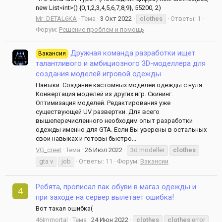
new List<int>() {0,1,2,3,4,5,6,7,8,9}, 55200, 2)
Mr_DETAL6KA
Тема
3 Окт 2022
clothes
Ответы: 1
Форум:
Решение проблем и помощь
Дружная команда разработки ищет
Вакансия
талантливого и амбициозного 3D-моделлера для
создания моделей игровой одежды
Навыки: Создание кастомных моделей одежды с нуля.
Конвертация моделей из других игр. Скининг.
Оптимизация моделей. Редактирования уже
существующей UV развертки. Для всего
вышеперечисленного необходим опыт разработки
одежды именно для GTA. Если Вы уверены в остальных
свои навыках и готовы быстро...
VG_creet
Тема
26 Июл 2022
3d modeller
clothes
gta v
job
Ответы: 11
Форум:
Вакансии
Ребята, прописал пак обуви в магаз одежды и
4
при заходе на сервер вылетает ошибка!
Вот такая ошибка(
46Immortal
Тема
24 Июн 2022
clothes
clothes
error