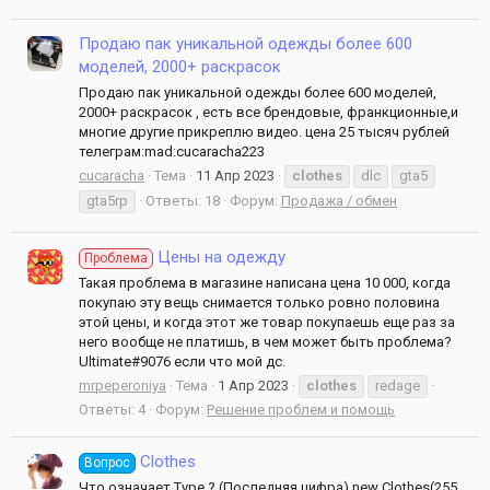
Продаю пак уникальной одежды более 600
моделей, 2000+ раскрасок
Продаю пак уникальной одежды более 600 моделей,
2000+ раскрасок , есть все брендовые, франкционные,и
многие другие прикреплю видео. цена 25 тысяч рублей
телеграм:mad:cucaracha223
cucaracha
Тема
11 Апр 2023
clothes
dlc
gta5
gta5rp
Ответы: 18
Форум:
Продажа / обмен
Цены на одежду
Проблема
Такая проблема в магазине написана цена 10 000, когда
покупаю эту вещь снимается только ровно половина
этой цены, и когда этот же товар покупаешь еще раз за
него вообще не платишь, в чем может быть проблема?
Ultimate#9076 если что мой дс.
mrpeperoniya
Тема
1 Апр 2023
clothes
redage
Ответы: 4
Форум:
Решение проблем и помощь
Clothes
Вопрос
Что означает Type ? (Последняя цифра) new Clothes(255,