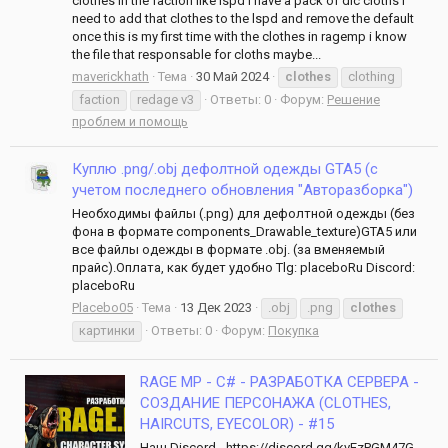
clothes in the faction like lspd i have a pack of dlc cloths i
need to add that clothes to the lspd and remove the default
once this is my first time with the clothes in ragemp i know
the file that responsable for cloths maybe...
maverickhath
Тема
30 Май 2024
clothes
clothing
faction
redage v3
Ответы: 0
Форум:
Решение
проблем и помощь
Куплю .png/.obj дефолтной одежды GTA5 (с
учетом последнего обновления "Авторазборка")
Необходимы файлы (.png) для дефолтной одежды (без
фона в формате components_Drawable_texture)GTA5 или
все файлы одежды в формате .obj. (за вменяемый
прайс).Оплата, как будет удобно Tlg: placeboRu Discord:
placeboRu
Placebo05
Тема
13 Дек 2023
.obj
.png
clothes
картинки
Ответы: 0
Форум:
Покупка
RAGE MP - C# - РАЗРАБОТКА СЕРВЕРА -
СОЗДАНИЕ ПЕРСОНАЖА (CLOTHES,
HAIRCUTS, EYECOLOR) - #15
Наш Discord - https://discord.gg/kvEzPGM47G