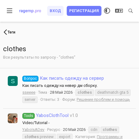
ВХОД
РЕГИСТРАЦИЯ
Теги
clothes
Все результаты по запросу - "clothes"
Как писать одежду на сервер
Вопрос
S
Как писать одежду на невер дм сборку.
sseeee
Тема
28 Май 2026
clothes
deathmatch gta 5
server
Ответы: 3
Форум:
Решение проблем и помощь
YabosClothTool
v1.0
Tools
Video/Tutorial -
YaboIsADev
Ресурс
20 Май 2026
cdn
clothes
clothes
preview
export
Категория:
Программы и