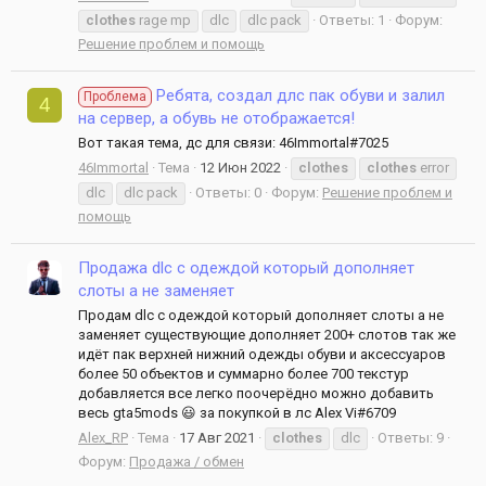
clothes
rage mp
dlc
dlc pack
Ответы: 1
Форум:
Решение проблем и помощь
Ребята, создал длс пак обуви и залил
Проблема
4
на сервер, а обувь не отображается!
Вот такая тема, дс для связи: 46Immortal#7025
46Immortal
Тема
12 Июн 2022
clothes
clothes
error
dlc
dlc pack
Ответы: 0
Форум:
Решение проблем и
помощь
Продажа dlc с одеждой который дополняет
слоты а не заменяет
Продам dlc с одеждой который дополняет слоты а не
заменяет существующие дополняет 200+ слотов так же
идёт пак верхней нижний одежды обуви и аксессуаров
более 50 объектов и суммарно более 700 текстур
добавляется все легко поочерёдно можно добавить
весь gta5mods 😃 за покупкой в лс Alex Vi#6709
Alex_RP
Тема
17 Авг 2021
clothes
dlc
Ответы: 9
Форум:
Продажа / обмен