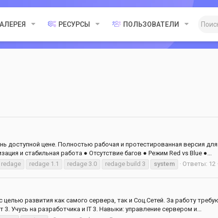
ГАЛЕРЕЯ
РЕСУРСЫ
ПОЛЬЗОВАТЕЛИ
ень доступной цене. Полностью рабочая и протестированная версия для
ция и стабильная работа ● Отсутствие багов ● Режим Red vs Blue ●...
redage
redage 1.1
redage 3.0
redage build 3
system
Ответы: 12
с целью развития как самого сервера, так и Соц.Сетей. За работу требу
ет 3. Учусь на разработчика и IT 3. Навыки: управление сервером и...