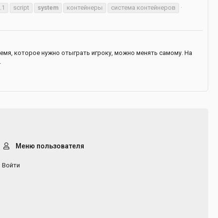
.1
script
system
контейнеры
система контейнеров
емя, которое нужно отыграть игроку, можно менять самому. На
.
Меню пользователя
Войти