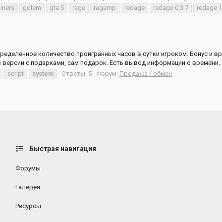
iners
golem
gta 5
rage
ragemp
redage
redage 0.3.7
redage 1
ределенное количество проигранных часов в сутки игроком. Бонус и вр
 версии с подарками, сам подарок. Есть вывод информации о времени..
script
system
Ответы: 5
Форум:
Продажа / обмен
Быстрая навигация
Форумы
Галерея
Ресурсы