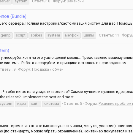
server
system
Ответы: 8
Форум:
Вакансии
пов (Bundle)
о сервера. Полная настройка/кастомизация систем для вас. Помощь в под
agemp
script
spikes
system
мегфон
шипы
Ответы: 11
Фору
stem)
ту лесоруба, хотя на это ушло целый месяц… Представляю вашему внима
е системы: Работа лесорубом: в принципе осталась в первозданном...
тветы: 9
Форум:
Продажа / обмен
. Чтобы вы хотели увидеть в релизе? Самые лучшие и нужные идеи реализ
 the release? I implement the best and most...
system
идеи
сайт
система
Ответы: 5
Форум:
Решение проблем 
мент времени в штате (можно указать часы, минуты, условие) привозят
(по стандарту, можно убрать ограничение). Контейнер покупается и за.