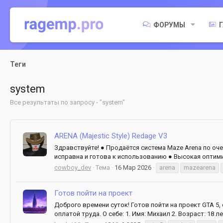
ФОРУМЫ
Теги
system
Все результаты по запросу - "system"
ARENA (Majestic Style) Redage V3
Здравствуйте! ● Продаётся система Maze Arena по оч
исправна и готова к использованию ● Высокая оптимиза
cowboy_dev
Тема
16 Мар 2026
arena
mazearena
Готов пойти на проект
Доброго времени суток! Готов пойти на проект GTA 5, 
оплатой труда. О себе: 1. Имя: Михаил 2. Возраст: 18 л