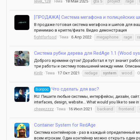
level_128
Тема
18 Май 2025
gta 5
project
rage
[ПРОДАЖА] Система мегафона и полицейских ши
В продаже готовая система мегафона и шипов для вашег
принимаю в крипте/фиате. Видео демонстрация
fightforfood
Тема
6 Апр 2022
megaphone
rage
r
Система рубки дерева для RedAge 1.1 (Wood sy
Доброго времени суток! Доработал я тут значит рабо
три работы и систему повышений между ними. Описани
Kirillr
Тема
17 Окт 2021
redage
system
wood
О
Что сделать для вас?
Вопрос
RU: Пишите любые системы, интерфейсы, дизайн, сайт..
interfaces, design, website... What would you like to see in
cheeezzzz
Тема
16 Июл 2021
backend
frontend
Container System for RedAge
Система контейнеров - раз в каждый определенный мо
всем игрокам. Один контейнер можно открыть один раз 