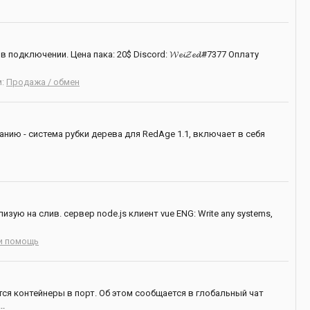
ключении. Цена пака: 20$ Discord: 𝓦𝓮𝓲𝓩𝓮𝓭#7377 Оплату
м:
Продажа / обмен
нию - система рубки дерева для RedAge 1.1, включает в себя
ую на слив. сервер node.js клиент vue ENG: Write any systems,
и помощь
ся контейнеры в порт. Об этом сообщается в глобальный чат
..