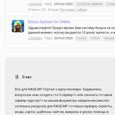
JJIGolem
Тема
29 Ноя 2020
container
system
conta
Ответы: 40
Форум:
Продажа / обмен
Bonus System for Online
Здравствуйте! Представляю Вам систему бонуса за оп
данный момент, игроку выдается 10 донат валюты, и в
JJIGolem
Тема
20 Ноя 2020
bonus
online
redage
О нас
Все для RAGE:MP. Портал о мультиплеере. Задавались
вопросом «как создать гта 5 сервер?» или «скачать готовый
сервер rage mp?» на нашем форуме вы найдете множество
полезных ресурсов для RAGE:MP: готовые сервера, скрипты,
моды, карты, шаблоны сайтов, мануалы и уроки, помощь в