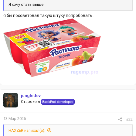
Я хочу стать выше
я бы посоветовал такую штуку попробовать..
jungledev
Старожил
BackEnd developer
13 Мар 2026
#22
HAXZER написал(а):