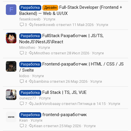
Full-Stack Developer (Frontend +
Разработка
Дизайн
F
Backend) — Web & UI/UX
fesenkoweb
Услуги
3
fesenkoweb
11 Май 2026
Услуги
FullStack Разработчик | JS/TS,
Разработка
NodeJS\NestJS\React
Minotheo
Услуги
2
Minotheo
28 Июл 2026
Услуги
Frontend-разработчик | HTML / CSS / JS
Разработка
/ Svelte
kidoo
Услуги
4
bambina
26 Мар 2026
Услуги
Full Stack | TS, JS, VUE
Разработка
ounezz77
Услуги
7
JackVorobaaay
Пятница в 14:15
Услуги
frontend-разработчик
Разработка
Kean
Услуги
2
Kean
25 Мар 2026
Услуги