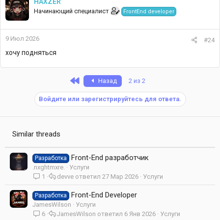
HAXZER
ц
Начинающий специалист
FrontEnd developer
и
и
:
9 Июл 2026
#24
хочу подняться
First
Назад
2 из 2
Войдите или зарегистрируйтесь для ответа.
Similar threads
Front-End разработчик
Разработка
.nxghtmxre.
Услуги
1
devve
27 Мар 2026
Услуги
Front-End Developer
Разработка
JamesWilson
Услуги
6
JamesWilson
6 Янв 2026
Услуги