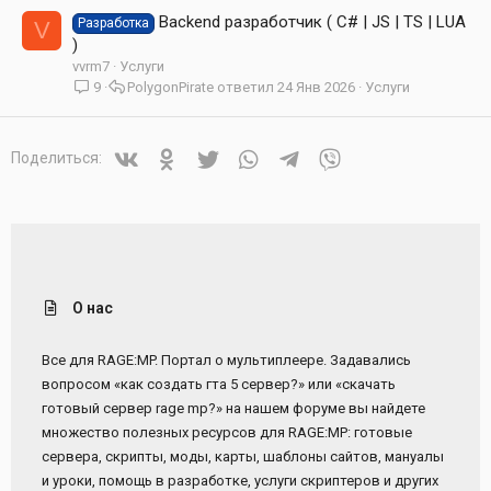
Backend разработчик ( C# | JS | TS | LUA
Разработка
V
)
vvrm7
Услуги
9
PolygonPirate
24 Янв 2026
Услуги
Vkontakte
Odnoklassniki
Twitter
WhatsApp
Telegram
Viber
Поделиться:
О нас
Все для RAGE:MP. Портал о мультиплеере. Задавались
вопросом «как создать гта 5 сервер?» или «скачать
готовый сервер rage mp?» на нашем форуме вы найдете
множество полезных ресурсов для RAGE:MP: готовые
сервера, скрипты, моды, карты, шаблоны сайтов, мануалы
и уроки, помощь в разработке, услуги скриптеров и других