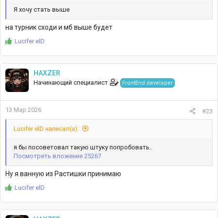
Я хочу стать выше
на турник сходи и мб выше будет
Р
Lucifer elD
е
а
к
HAXZER
ц
Начинающий специалист
FrontEnd developer
и
и
:
13 Мар 2026
#23
Lucifer elD написал(а):
я бы посоветовал такую штуку попробовать..
Посмотреть вложение 25267
Ну я ванную из Растишки принимаю
Р
Lucifer elD
е
а
к