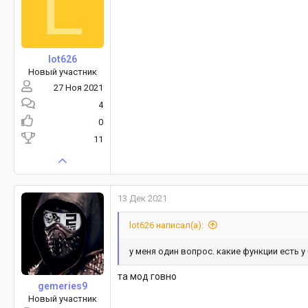
L
lot626
Новый участник
27 Ноя 2021
4
0
11
13 Дек 2021
lot626 написал(а):
у меня один вопрос. какие функции есть у
та мод говно
gemeries9
Новый участник