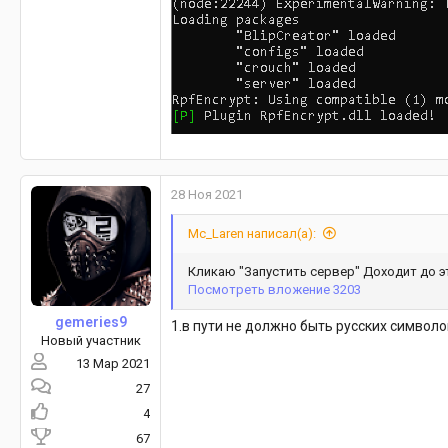
28 Ноя 2021
Mc_Laren написал(а):
Кликаю "Запустить сервер" Доходит до э
Посмотреть вложение 3203
gemeries9
1.в пути не должно быть русских символов
Новый участник
13 Мар 2021
27
4
67