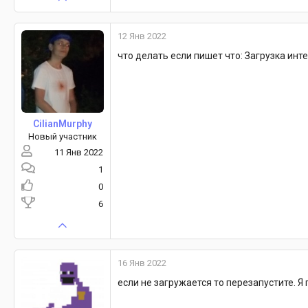
12 Янв 2022
что делать если пишет что: Загрузка инт
CilianMurphy
Новый участник
11 Янв 2022
1
0
6
16 Янв 2022
если не загружается то перезапустите. Я