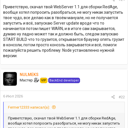
Приветствую, скачал твой WebServer 1.1 для сборки RedAge,
вообще хотел попросить разобраться, не могу никак запустить
твое чудо, все делаю как в твоём мануале, но не получается
запустить и всё, запускаю Server update вроде что то
начинается потом пишет WARN, и в итоге сам закрывается,
думаю ну ладно может так и должно быть, следом запускаю
START BUILD что то грузится, открывается браузер опять грузит
в консоли, потом просто консоль закрывается и всё, помоги
пожалуйста решить проблему. Node установленно нужной
версии.
NULMEKS
Мастер
VIP
BackEnd developer
6 Июл 2026
#22
Fermer12333 написал(а):
Приветствую, скачал твой WebServer 1.1 для сборки RedAge,
вообще хотел попросить разобраться, не могу никак запустить