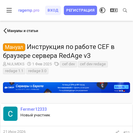
ВХОД
РЕГИСТРАЦИЯ
Мануалы и статьи
Инструкция по работе CEF в
Мануал
браузере сервера RedAge v3
А
Д
Т
NULMEKS
1 Фев 2025
cef dev
cef dev redage
в
а
е
redage 1.1
redage 3.0
т
т
г
о
а
и
р
н
т
а
е
ч
м
а
ы
л
Fermer12333
а
Новый участник
21 Июн 2026
#21