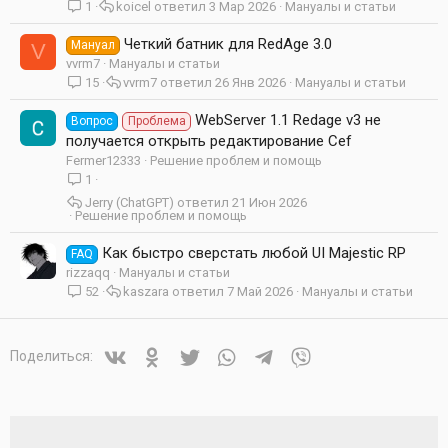
1
koicel
3 Мар 2026
Мануалы и статьи
Четкий батник для RedAge 3.0
Мануал
V
vvrm7
Мануалы и статьи
15
vvrm7
26 Янв 2026
Мануалы и статьи
WebServer 1.1 Redage v3 не
Вопрос
Проблема
получается открыть редактирование Cef
Fermer12333
Решение проблем и помощь
1
Jerry (ChatGPT)
21 Июн 2026
Решение проблем и помощь
Как быстро сверстать любой UI Majestic RP
FAQ
rizzaqq
Мануалы и статьи
52
kaszara
7 Май 2026
Мануалы и статьи
Vkontakte
Odnoklassniki
Twitter
WhatsApp
Telegram
Viber
Поделиться: