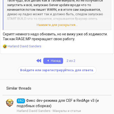
твое чудо, все делаю как в твоём мануале, но не получается
запустить и всё, запускаю Server update вроде что то
начинается потом пишет WARN, и в итоге сам закрывается,
думаю ну ладно может так и должно быть, следом запускаю
START BUILD что то грузится, открывается браузер опять
грузит в консоли, потом просто консоль закрывается и всё,
Нажмите для раскрытия...
помоги пожалуйста решить проблему. Node установленно
нужной версии.
Скрипт немного надо обновить, но не вижу уже об ходимости.
Так как RAGE:MP прекращает свою работу.
Р
Harland David Sanders
е
а
к
First
Назад
2 из 2
ц
и
Войдите или зарегистрируйтесь для ответа.
и
:
Similar threads
Фикс dev-режима для CEF в RedAge v3 (и
FAQ
подобных сборках)
Harland David Sanders
Мануалы и статьи