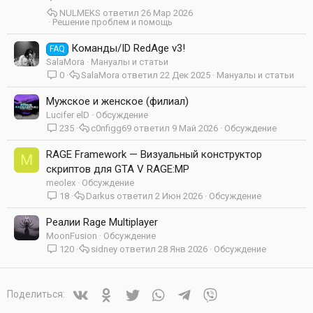
р
NULMEKS
26 Мар 2026
ы
Решение проблем и помощь
т
Команды/ID RedAge v3!
а
FAQ
SalaMora
Мануалы и статьи
0
SalaMora
22 Дек 2025
Мануалы и статьи
Мужское и женское (филиал)
Lucifer elD
Обсуждение
235
c0nfigg69
9 Май 2026
Обсуждение
RAGE Framework — Визуальный конструктор
M
скриптов для GTA V RAGE:MP
meolex
Обсуждение
18
Darkus
2 Июн 2026
Обсуждение
Реалии Rage Multiplayer
MoonFusion
Обсуждение
120
sidney
28 Янв 2026
Обсуждение
Vkontakte
Odnoklassniki
Twitter
WhatsApp
Telegram
Viber
Поделиться: