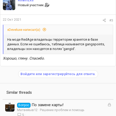
ц
Новый участник
и
и
:
22 Окт 2021
#3
xDeveluxe написал(а):
На моде RedAge владельцы территории хранятся в базе
данных. Если не ошибаюсь, таблица называется gangspoints,
владельцы зон находятся в полях 'gangid'.
Хорошо, гляну. Спасибо.
Войдите или зарегистрируйтесь для ответа.
Similar threads
З
По замене карты!
Вопрос
а
Матвейыв12
Решение проблем и помощь
к
5