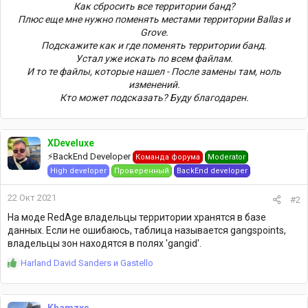
Как сбросить все территории банд?
Плюс еще мне нужно поменять местами территории Ballas и
Grove.
Подскажите как и где поменять территории банд.
Устал уже искать по всем файлам.
И то те файлы, которые нашел - После замены там, ноль
изменений.
Кто может подсказать? Буду благодарен.
XDeveluxe
⚡️BackEnd Developer
Команда форума
Moderator
High developer
Проверенный
BackEnd developer
22 Окт 2021
#2
На моде RedAge владельцы территории хранятся в базе
данных. Если не ошибаюсь, таблица называется gangspoints,
владельцы зон находятся в полях 'gangid'.
Р
Harland David Sanders
и
Gastello
е
а
к
Khamzxs