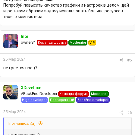
Попробуй повысить качество графики и настроек в целом, дай
игре таким образом задачу использовать больше ресурсов
твоего компьютера.
Inoi
owner31
Команда форума
Moderator
VIP
25 Мар 2024
#5
не греется проц?
XDeveluxe
⚡️BackEnd Developer
Команда форума
Moderator
High developer
Проверенный
BackEnd developer
25 Мар 2024
#6
Inoi написал(а):
не греется проц?