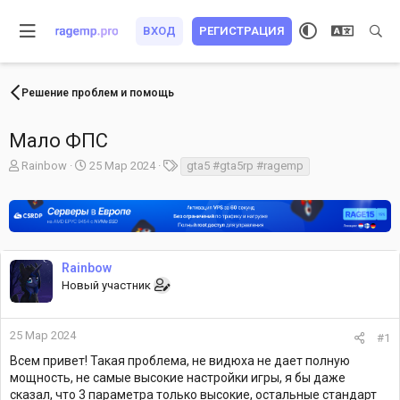
ВХОД
РЕГИСТРАЦИЯ
Решение проблем и помощь
Мало ФПС
А
Д
Т
Rainbow
25 Мар 2024
gta5 #gta5rp #ragemp
в
а
е
т
т
г
о
а
и
р
н
т
а
е
ч
Rainbow
м
а
Новый участник
ы
л
а
25 Мар 2024
#1
Всем привет! Такая проблема, не видюха не дает полную
мощность, не самые высокие настройки игры, я бы даже
сказал, что 3 параметра только высокие, остальные стандарт