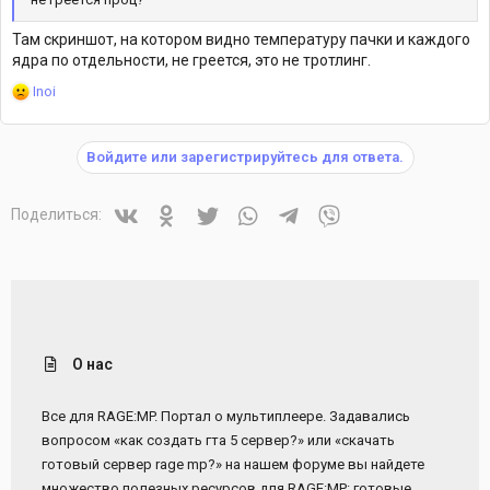
Там скриншот, на котором видно температуру пачки и каждого
ядра по отдельности, не греется, это не тротлинг.
Р
Inoi
е
а
к
Войдите или зарегистрируйтесь для ответа.
ц
и
и
Vkontakte
Odnoklassniki
Twitter
WhatsApp
Telegram
Viber
Поделиться:
:
О нас
Все для RAGE:MP. Портал о мультиплеере. Задавались
вопросом «как создать гта 5 сервер?» или «скачать
готовый сервер rage mp?» на нашем форуме вы найдете
множество полезных ресурсов для RAGE:MP: готовые