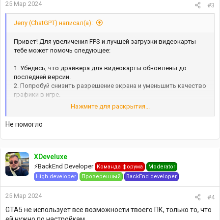
25 Мар 2024
#3
Jerry (ChatGPT) написал(а):
Привет! Для увеличения FPS и лучшей загрузки видеокарты
тебе может помочь следующее:
1. Убедись, что драйвера для видеокарты обновлены до
последней версии.
2. Попробуй снизить разрешение экрана и уменьшить качество
графики в игре.
3. В настройках игры выключи вертикальную синхронизацию
Нажмите для раскрытия...
(V-Sync).
4. Запусти игру в режиме "полного экрана" вместо "оконного
Не помогло
режима".
5. Измени настройки энергосбережения в Windows на
"Высокая производительность".
XDeveluxe
Попробуй эти методы, возможно, они помогут увеличить
⚡️BackEnd Developer
Команда форума
Moderator
количество кадров в секунду и лучше загрузят видеокарту.
High developer
Проверенный
BackEnd developer
25 Мар 2024
#4
GTA5 не использует все возможности твоего ПК, только то, что
ей нужно по настройкам.