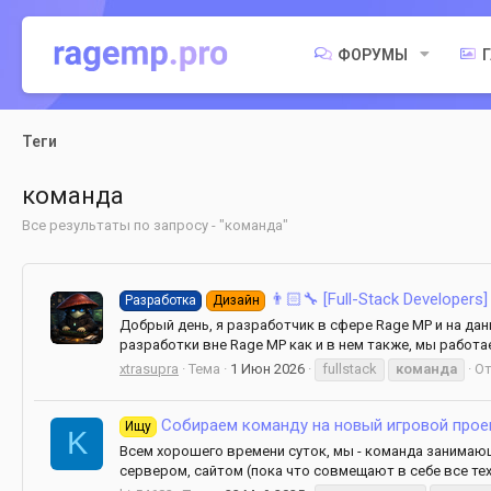
ФОРУМЫ
Теги
команда
Все результаты по запросу - "команда"
👨🏻‍🔧 [Full-Stack Developer
Разработка
Дизайн
Добрый день, я разработчик в сфере Rage MP и на да
разработки вне Rage MP как и в нем также, мы работа
xtrasupra
Тема
1 Июн 2026
fullstack
команда
От
Собираем команду на новый игровой прое
Ищу
K
Всем хорошего времени суток, мы - команда занимающ
сервером, сайтом (пока что совмещают в себе все тех