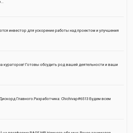
..
уются инвестор для ускорение работы над проектом и улучшения
 на кураторов! Готовы обсудить род вашей деятельности и ваши
Дискорд Главного.Разработчика: Chichivap#6513 Будем всем
д) на платформе RAGE MP. Немного обо мне: Ранее занимался