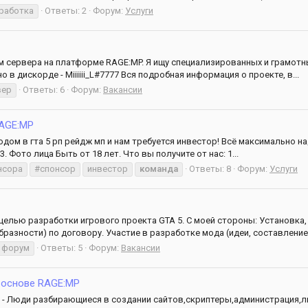
работка
Ответы: 2
Форум:
Услуги
 сервера на платформе RAGE:MP. Я ищу специализированных и грамотны
 в дискорде - Miiiiii_L#7777 Вся подробная информация о проекте, в...
вер
Ответы: 6
Форум:
Вакансии
RAGE:MP
одом в гта 5 рп рейдж мп и нам требуется инвестор! Всё максимально 
3. Фото лица Быть от 18 лет. Что вы получите от нас: 1...
нсора
#спонсор
инвестор
команда
Ответы: 8
Форум:
Услуги
целью разработки игрового проекта GTA 5. С моей стороны: Установк
разности) по договору. Участие в разработке мода (идеи, составление.
форум
Ответы: 5
Форум:
Вакансии
 основе RAGE:MP
 - Люди разбирающиеся в создании сайтов,скриптеры,администрация,ли