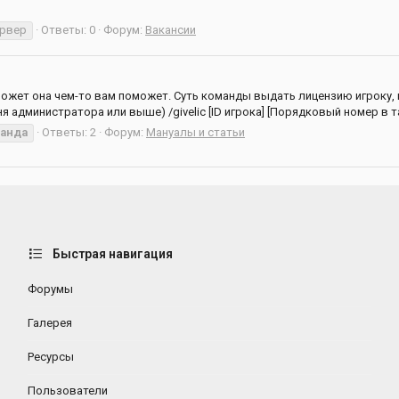
рвер
Ответы: 0
Форум:
Вакансии
может она чем-то вам поможет. Суть команды выдать лицензию игроку, 
дминистратора или выше) /givelic [ID игрока] [Порядковый номер в та
анда
Ответы: 2
Форум:
Мануалы и статьи
Быстрая навигация
Форумы
Галерея
Ресурсы
Пользователи