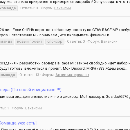
му желательно прикреплять примеры своих работ! Хочу создать что-то.
команда
Ответы: 3
Форум:
Вакансии
не 26 лет. Если ОЧЕНЬ коротко то Нашему проекту по GTAV RAGE MP треб
еров. Естественно мы понимаем , что вкладывать финансы в...
оманда
новый проект
спонсор
Ответы: 0
Форум:
Вакансии
создания и разработки сервера в Rage MP. Так же свободно идёт набор
будут готовы вложиться в проект. Мой Discord: MRP#7933 Ждём всех...
команда
Ответы: 13
Форум:
Архив материалов
ра (По своей инициативе !!!).
им ваш вид деятельности лично в дискорд. Мой дискорд: Gosida#6576 
ты: 1
Форум:
Вакансии
Команда уже есть]
Проекта , который в данный момент пишется с 0 (2-3 месяца писали ко