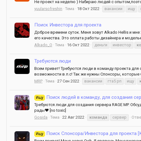
Не проект на неделю ) Набираю людей с опытом,поэто
yuularsofreshin
Тема
18 Окт 2022
вакансии
ищу
Поиск Инвестора для проекта
Доброе времени суток. Меня зовут Alkado Hellis и м
его качества. Это оплата работы дизайнера и модель
Alkado_O
Тема
16 Окт 2022
деньги
инвестор
к
Требуются люди
Всем привет! Требуются люди в команду проекта для 
возможности в л.с! Так же нужны Спонсоры, которые 
MRP
Тема
27 Сен 2022
вакансии
гта5 рп
ищу
Поиск людей в команду, для создания серве
Ищу
Требуются люди для создания сервера RAGE MP. Обсуд
рады❤️ [no toxic]
Gosida
Тема
22 Авг 2022
команда
сервер
Отве
Поиск Спонсора/Инвестора для проекта [
Ищу
Всем привет! Меня зовут Ovik. Я являюсь Менеджером 