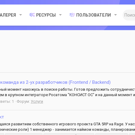
ГАЛЕРЕЯ
РЕСУРСЫ
ПОЛЬЗОВАТЕЛИ
s] команда из 2-ух разработчиков (Frontend / Backend)
нный момент нахожусь в поиске работы. Готов предложить сотрудничест
ем в крупном интеграторе Росатома "КОНСИСТ ОС" и на данный момент и
веты: 1
Форум:
Услуги
кт
аяся развитием собственного игрового проекта GTA 5RP на Rage. У нас
нические роли) 1 менеджер - занимается наймом команды, планирование