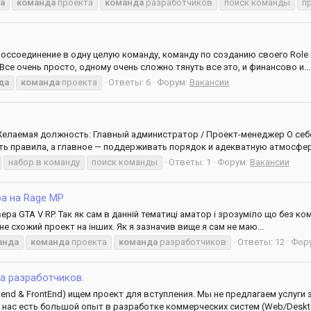
а
команда
проекта
команда
разработчиков
поиск команды
п
оссоединение в одну целую команду, команду по созданию своего Role Pl
е очень просто, одному очень сложно тянуть все это, и финансово и...
да
команда
проекта
Ответы: 6
Форум:
Вакансии
. Желаемая должность: Главный администратор / Проект-менеджер О се
ать правила, а главное — поддерживать порядок и адекватную атмосферу
набор в команду
поиск команды
Ответы: 1
Форум:
Вакансии
а на Rage MP
ра GTA V RP. Так як сам в данній тематиці аматор і зрозуміло що без к
е схожий проект на інших. Як я зазначив вище я сам не маю...
анда
команда
проекта
команда
разработчиков
Ответы: 12
Фор
да разработчиков.
end & FrontEnd) ищем проект для вступления. Мы не предлагаем услуги
 нас есть большой опыт в разработке коммерческих систем (Web/Deskto