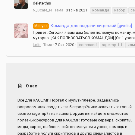
delete this
N_Scare_N
Тема
31 Янв 2021
команда
набор
се
Команда для выдачи лицензий [givelic]
Мануал
Привет! Сегодня я вам дам более полезную команду, 
муторно. [КАК ПОЛЬЗОВАТЬСЯ КОМАНДОЙ] (От 1 уровня а
koltr
Тема
7 Окт 2020
command
rage mp 1.1
ком
О нас
Все для RAGE:MP. Портал о мультиплеере. Задавались
вопросом «как создать гта 5 сервер?» или «скачать готовый
сервер rage mp?» на нашем форуме вы найдете множество
полезных ресурсов для RAGE:MP: готовые сервера, скрипты,
моды, карты, шаблоны сайтов, мануалы и уроки, помощь в
разработке, услуги скриптеров и других специалистов в