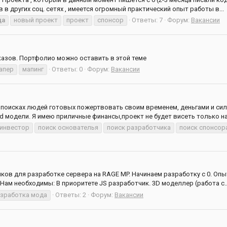
в в других соц. сетях , имеется огромный практический опыт работы в...
да
новый проект
проект
спонсор
Ответы: 7
Форум:
Вакансии
азов. Портфолио можно оставить в этой теме
апер
мапинг
Ответы: 0
Форум:
Вакансии
в поисках людей готовых пожертвовать своим временем, деньгами и сил
d модели. Я имею приличные финансы,проект не будет висеть только на 
 инвестор
поиск основателья
поиск разработчика
поиск спонсор
ков для разработке сервера на RAGE MP. Начинаем разработку с 0. Оп
Нам необходимы: В приоритете JS разработчик. 3D моделлер (работа с..
зработка мода
Ответы: 2
Форум:
Вакансии