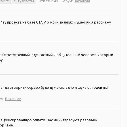
роект
энтузиасты
Ответы: 48
Форум:
Вакансии
ay проекта на базе GTA V о моих знаниях и умениях я расскажу
бе Ответственный, адекватный и общительный человек, который
...
оманди створити сервер буде дуже складно я шукаю людей які
ум:
Вакансии
 за фиксированную оплату. Нас не интересуют разовые/
p) вне...