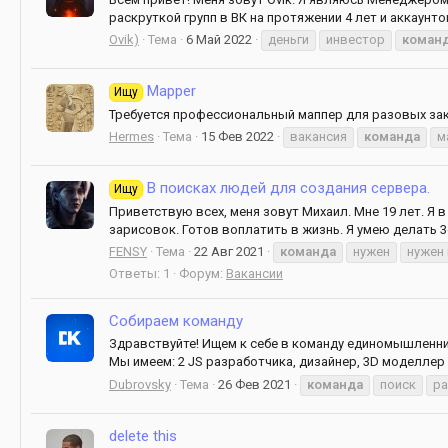
раскруткой групп в ВК на протяжении 4 лет и аккаунто
Ovik)
Тема
6 Май 2022
деньги
инвестор
коман
Mapper
Ищу
Требуется профессиональный маппер для разовых зак
Hermes
Тема
15 Фев 2022
вакансия
команда
м
В поисках людей для создания сервера.
Ищу
Приветствую всех, меня зовут Михаил. Мне 19 лет. Я 
зарисовок. Готов воплатить в жизнь. Я умею делать 3
FENSY
Тема
22 Авг 2021
команда
нужен
нужен
Ответы: 1
Форум:
Вакансии
Собираем команду
Здравствуйте! Ищем к себе в команду единомышленни
Мы имеем: 2 JS разработчика, дизайнер, 3D моделлер 
Dubrovsky
Тема
26 Фев 2021
команда
поиск
ра
delete this