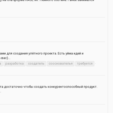
ами для создания улётного проекта. Есть уйма идей и
вас)...
а
разработка
создатель
сооснователья
требуется
ыта достаточно чтобы создать конкурентоспособный продукт.
.