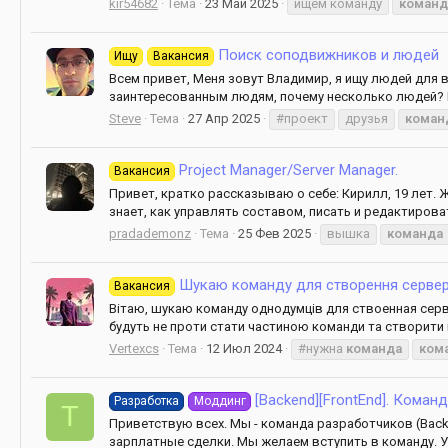
kir54682
Тема
23 Май 2025
ищем команду
команд
Поиск соподвижников и людей
Ищу
Вакансия
Всем привет, Меня зовут Владимир, я ищу людей для в
заинтересованным людям, почему несколько людей? Вс
Steve
Тема
27 Апр 2025
#проект
друзья
коман
Project Manager/Server Manager.
Вакансия
Привет, кратко рассказываю о себе: Кирилл, 19 лет
знает, как управлять составом, писать и редактиров
pradademonz
Тема
25 Фев 2025
вышка
команда
Шукаю команду для створення сервер
Вакансия
Вітаю, шукаю команду однодумців для ствоенная серве
будуть не проти стати частиною команди та створити н
Vertexcs
Тема
12 Июл 2024
#нужна
команда
ком
[Backend][FrontEnd]. Коман
Разработка
Моддинг
T
Приветствую всех. Мы - команда разработчиков (Back
зарплатные сделки. Мы желаем вступить в команду. У