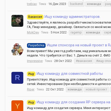
trebiax
Тема
16 Дек 2023
backend
команда
раз
Ищу команду администраторов.
Вакансия
Здравствуйте, я являюсь разработчиком/основателем
ГА, Пиар менеджер, дизайнер. Связаться со мной можно
MokDev
Тема
5 Ноя 2022
ragemp
команда
сер
Ищем спонсора на новый проект в 
Разработка
Всем привет! Мы уже год работаем, над уникальным м
недели. Что требуется от Вас: 1. Деньги на счёт 2. ФИО 
Impressive
Тема
28 Окт 2022
#вакансия
#ищу спо
Ищу команду для совместной работы
Ищу
R
Приветствую. Ищу команду для совместной работы с 
сетей. Инвестирование (при необходимости и целесооб
Riper
Тема
22 Окт 2022
команда
новый проект
Ищу команду для создания RP сервера на
Ищу
Y
Ищу команду для создатия сервера. Меня интересуют: