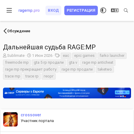
ВХОД
РЕГИСТРАЦИЯ
Обсуждение
Дальнейшая судьба RAGE:MP
А
Д
Т
Sublimate
1 Июн 2026
eac
epic games
farko launcher
в
а
е
freemode mp
gta 5 rp продали
gta v
rage mp anticheat
т
т
г
rage mp прекращает работу
rage mp продали
taketwo
о
а
и
trace mp
trace rp
георг
р
н
т
а
е
ч
м
а
ы
л
а
crossover
Участник портала