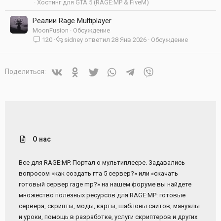
Хостинг для GTA 5 (RAGE:MP & FiveM)
Реалии Rage Multiplayer
MoonFusion
Обсуждение
120
sidney
28 Янв 2026
Обсуждение
Vkontakte
Odnoklassniki
Twitter
WhatsApp
Telegram
Viber
Поделиться:
О нас
Все для RAGE:MP. Портал о мультиплеере. Задавались
вопросом «как создать гта 5 сервер?» или «скачать
готовый сервер rage mp?» на нашем форуме вы найдете
множество полезных ресурсов для RAGE:MP: готовые
сервера, скрипты, моды, карты, шаблоны сайтов, мануалы
и уроки, помощь в разработке, услуги скриптеров и других