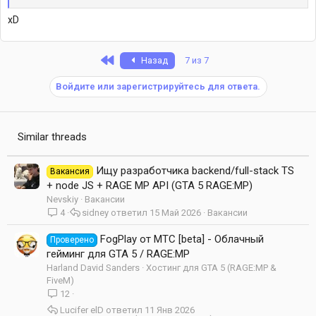
xD
First
Назад
7 из 7
Войдите или зарегистрируйтесь для ответа.
Similar threads
Ищу разработчика backend/full-stack TS
Вакансия
+ node JS + RAGE MP API (GTA 5 RAGE:MP)
Nevskiy
Вакансии
4
sidney
15 Май 2026
Вакансии
FogPlay от МТС [beta] - Облачный
Проверено
гейминг для GTA 5 / RAGE:MP
Harland David Sanders
Хостинг для GTA 5 (RAGE:MP &
FiveM)
12
Lucifer elD
11 Янв 2026