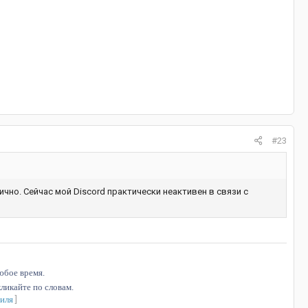
#23
чно. Сейчас мой Discord практически неактивен в связи с
юбое время.
ликайте по словам.
биля
]