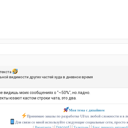
 текста
ьной видимости других частей худа в дневное время
не видишь моих сообщениях о "~50%", но ладно.
екты юзают кастом строки чата, это два.
Моя тема с дизайном
Принимаю заказы по разработке UI/ux любой сложности и в л
Для связи со мной используйте следующие социальные сети, просто к
[
Вконтакте
]
[
Discord
] [
Телеграм
] [
Блог личного автомо