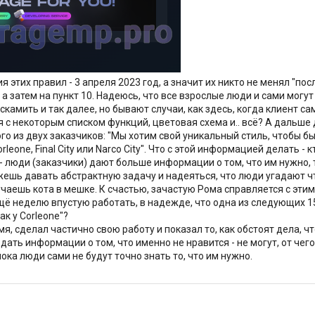
этих правил - 3 апреля 2023 год, а значит их никто не менял "посл
а затем на пункт 10. Надеюсь, что все взрослые люди и сами могут
камить и так далее, но бывают случаи, как здесь, когда клиент сам
с некоторым списком функций, цветовая схема и.. всё? А дальше д
го из двух заказчиков: "Мы хотим свой уникальный стиль, чтобы бы
leone, Final City или Narco City". Что с этой информацией делать - 
- люди (заказчики) дают больше информации о том, что им нужно, ту
ожешь давать абстрактную задачу и надеяться, что люди угадают ч
аешь кота в мешке. К счастью, зачастую Рома справляется с этим и 
щё неделю впустую работать, в надежде, что одна из следующих 15
ак у Corleone"?
я, сделал частично свою работу и показал то, как обстоят дела, 
о дать информации о том, что именно не нравится - не могут, от чег
ока люди сами не будут точно знать то, что им нужно.