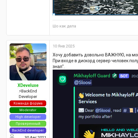
Шо как дела
10 Янв 2025
Хочу добавить довольно ВАЖНУЮ, на мой 
При входе в дискорд сервер человек пол
знал".
XDeveluxe
⚡️BackEnd
Developer
Команда форума
Moderator
High developer
Проверенный
BackEnd developer
30 Авг 2021