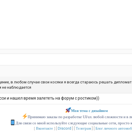
дение, в любом случае свои косяки я всегда стараюсь решать дипломати
м не наблюдается
сси и нашел время залететь на форум с ростиком))
Моя тема с дизайном
Принимаю заказы по разработке UI/ux любой сложности и в л
Для связи со мной используйте следующие социальные сети, просто к
[
Вконтакте
]
[
Discord
] [
Телеграм
] [
Блог личного автомо