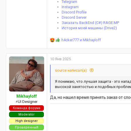
Telegram
Instagram
Discord Profile
Discord Server
Заказать BackEnd (C#) RAGE:MP
История моей машины (Drive2)
Р
h4cker777
и
Mikhayloff
е
а
к
10 Янв 2025
ц
и
source написал(а):
и
:
Я понимаю, что лучшая защита - это напа
высокой занятостью и подобных пробле
Mikhayloff
Да, но нашел время принять заказ от сло
⚡️UI Designer
Команда форума
Moderator
High designer
Проверенный