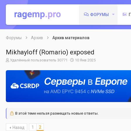
ФОРУМЫ
Форумы
Архив
Архив материалов
Mikhayloff (Romario) exposed
А
Д
Удалённый пользователь 30771
10 Янв 2025
в
а
т
т
о
а
р
н
т
а
е
ч
м
а
ы
л
а
В этой теме нельзя размещать новые ответы.
1
2
Назад