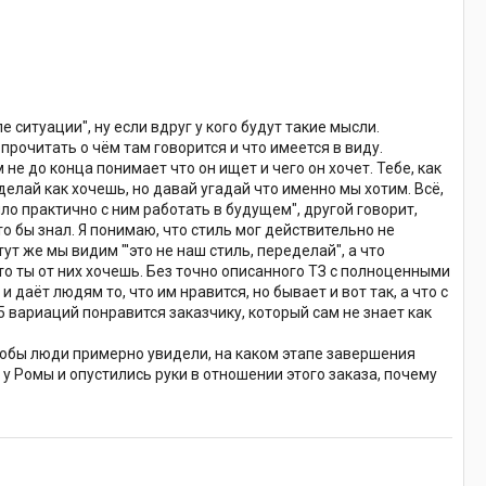
е ситуации", ну если вдруг у кого будут такие мысли.
 прочитать о чём там говорится и что имеется в виду.
 не до конца понимает что он ищет и чего он хочет. Тебе, как
елай как хочешь, но давай угадай что именно мы хотим. Всё,
ло практично с ним работать в будущем", другой говорит,
кто бы знал. Я понимаю, что стиль мог действительно не
т же мы видим "'это не наш стиль, переделай", а что
то ты от них хочешь. Без точно описанного ТЗ с полноценными
даёт людям то, что им нравится, но бывает и вот так, а что с
 вариаций понравится заказчику, который сам не знает как
чтобы люди примерно увидели, на каком этапе завершения
о у Ромы и опустились руки в отношении этого заказа, почему