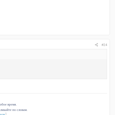
#24
юбое время.
ликайте по словам.
биля
]