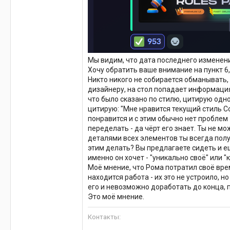
Мы видим, что дата последнего изменения 
Хочу обратить ваше внимание на пункт 6, 
Никто никого не собирается обманывать, с
дизайнеру, на стол попадает информация 
что было сказано по стилю, цитирую одно
цитирую: "Мне нравится текущий стиль Cor
понравится и с этим обычно нет проблем 
переделать - да чёрт его знает. Ты не м
деталями всех элементов ты всегда получ
этим делать? Вы предлагаете сидеть и е
именно он хочет - "уникально своё" или "к
Моё мнение, что Рома потратил своё врем
находится работа - их это не устроило, н
его и невозможно доработать до конца, п
Это моё мнение.
Контакты: