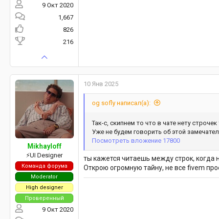
9 Окт 2020
1,667
826
216
10 Янв 2025
og sofly написал(а):
Так-с, скипнем то что в чате нету строчек
Уже не будем говорить об этой замечател
Посмотреть вложение 17800
Mikhayloff
⚡️UI Designer
ты кажется читаешь между строк, когда 
Команда форума
Открою огромную тайну, не все fivem про
Moderator
High designer
Проверенный
9 Окт 2020