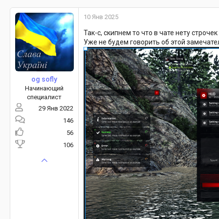
10 Янв 2025
Так-с, скипнем то что в чате нету строчек
Уже не будем говорить об этой замечате
og sofly
Начинающий
специалист
29 Янв 2022
146
56
106